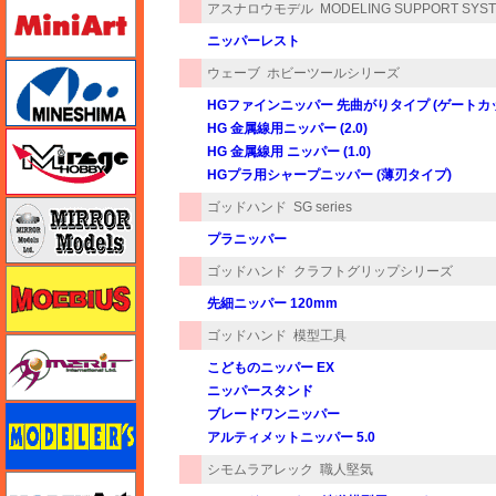
ミニアート
アスナロウモデル
MODELING SUPPORT SYS
ニッパーレスト
ミネシマ
ウェーブ
ホビーツールシリーズ
HGファインニッパー 先曲がりタイプ (ゲートカ
HG 金属線用ニッパー (2.0)
ミラージュホビー
HG 金属線用 ニッパー (1.0)
HGプラ用シャープニッパー (薄刃タイプ)
ミラーモデルズ
ゴッドハンド
SG series
プラニッパー
ゴッドハンド
クラフトグリップシリーズ
メビウス
先細ニッパー 120mm
ゴッドハンド
模型工具
メリットインターナショナル
こどものニッパー EX
ニッパースタンド
モデラーズ
ブレードワンニッパー
アルティメットニッパー 5.0
シモムラアレック
職人堅気
モデルアート