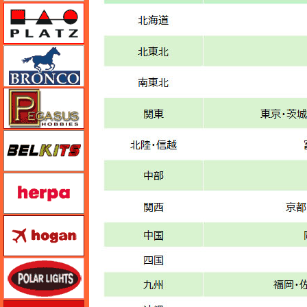
プラッツ
ブロンコモデル（Bronco Models）
ペガサスホビー
BELKITS
ヘルパ（herpa）
ホーガンウイングス
ポーラライツ
ホビージャパン