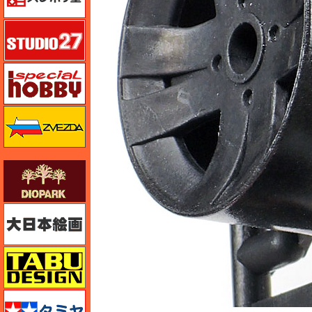
スタジオ27・タブデザイン
スペシャルホビー
ズベズダ（Zvezda）
ダイオパーク（diopark）
大日本絵画
タブデザイン・スタジオ27
タミヤ