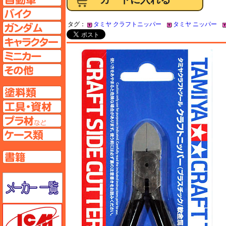
バイクページへ
タグ：
タミヤ クラフトニッパー
タミヤ ニッパー
ガンダムページへ
キャラクターページへ
ミニカーページへ
その他ページへ
塗料ページへ
工具ページへ
プラ材ページへ
ケースページへ
書籍ページへ
メーカー一覧のページはこちら
ICM