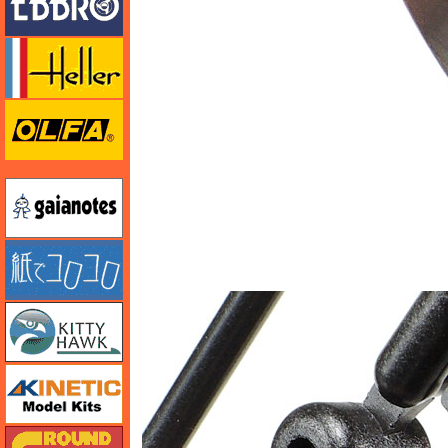
エレール
オルファ
ガイアノーツ
紙でコロコロ
キティホーク
キネテック
ガリレオ出版 グランドパワー