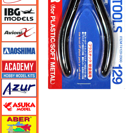
IBG
Avioni-X（アヴィオニクス）
アオシマ
アカデミー
アズール
アスカモデル
アベール