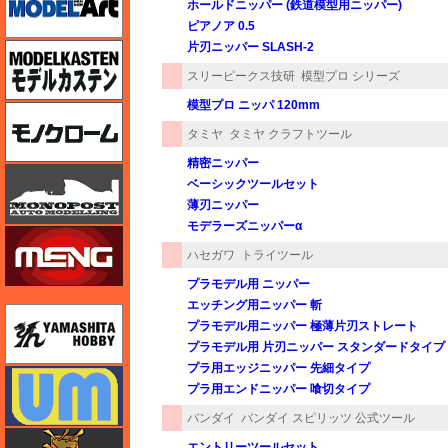
ホールドニッパー (鉄道模型用ニッパー)
ピアノア 0.5
片刃ニッパー SLASH-2
モデルカステン
スリーピークス技研
模型プロ シリーズ
模型プロ ニッパ 120mm
モノクローム
タミヤ
タミヤ クラフトツール
精密ニッパー
モノポスト
ベーシックツールセット
薄刃ニッパー
モデラーズニッパーα
モンモデル（MENG MODEL）
ハセガワ
トライツール
プラモデル用 ニッパー
エッチング用ニッパー 斬
ユニモデル
プラモデル用ニッパー 極薄片刃ストレート
プラモデル用 片刃ニッパー スタンダードタイプ
プラ用エッジニッパー 先細タイプ
ユニモデル
プラ用エンドニッパー 喰切タイプ
バンダイ
バンダイ スピリッツ 公式ツール
ライオンロア（LionRoar）
エントリーツールセット