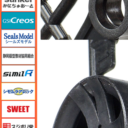
GSIクレオス
シールズモデル
静岡模型協同組合
シミラー（similR）
シモムラアレック
スイート（SWEET）
スジボリ堂