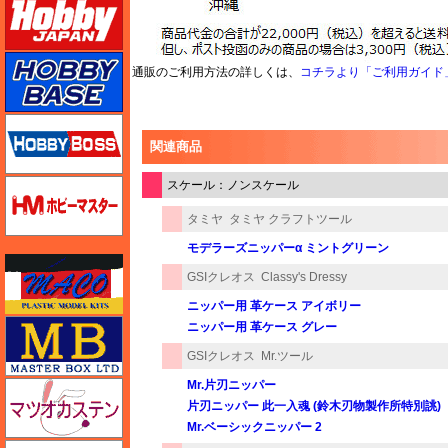
ホビーベース
通販のご利用方法の詳しくは、
コチラより「ご利用ガイド
ホビーボス
関連商品
ホビーマスター
スケール：ノンスケール
タミヤ
タミヤ クラフトツール
モデラーズニッパーα ミントグリーン
マコ
GSIクレオス
Classy's Dressy
ニッパー用 革ケース アイボリー
マスターボックス
ニッパー用 革ケース グレー
GSIクレオス
Mr.ツール
Mr.片刃ニッパー
マツオカステン
片刃ニッパー 此一入魂 (鈴木刃物製作所特別誂)
Mr.ベーシックニッパー 2