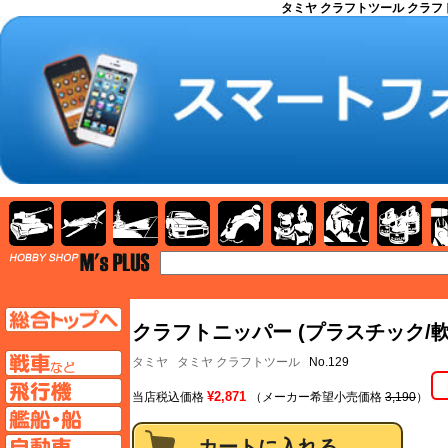
タミヤ クラフトツール クラフ
AFV
飛行機
艦船
自動車
バイク
キャラクター
ガンダム
塗料
TOP
TOPページへ
クラフトニッパー (プラスチック/軟
AFV
タミヤ
タミヤ クラフトツール
No.129
飛行機ページへ
¥2,871
当店税込価格
（メーカー希望小売価格
3,190
）
艦船ページへ
自動車ページへ