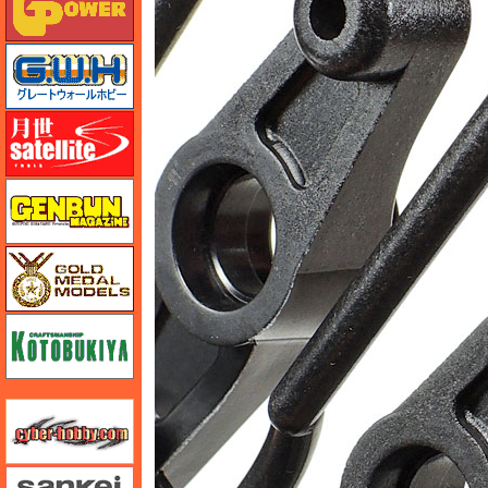
グレートウォールホビー
月世 サテライトツールス
ゲンブンマガジン
ゴールドメダルモデルズ
コトブキヤ
サイバーホビー
さんけい みにちゅあーと