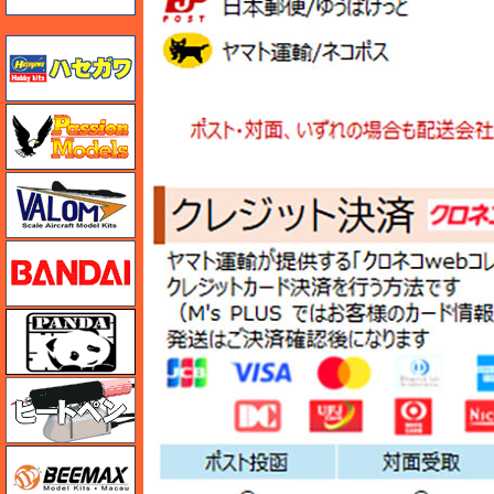
ハセガワ
ハセガワ
バロムモデル
バンダイ
パンダホビー
ヒートペン（十和田技研・ブレインファクトリー）
BEEMAX