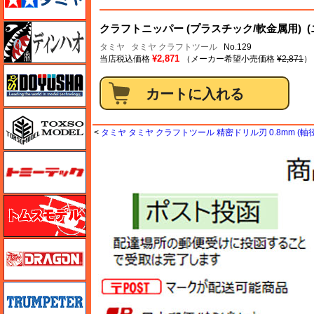
ディン・ハオ
クラフトニッパー (プラスチック/軟金属用) (
タミヤ
タミヤ クラフトツール
No.129
¥2,871
当店税込価格
（メーカー希望小売価格
¥2,871
）
童友社
トキソモデル（toxso_model）
<
タミヤ タミヤ クラフトツール 精密ドリル刃 0.8mm (軸径 
トミーテック
トムスモデル
ドラゴン
トランペッター