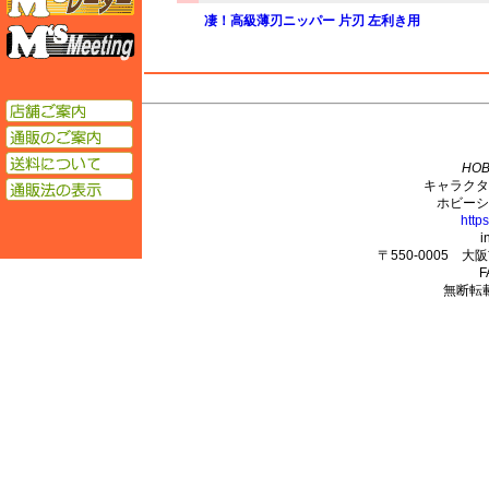
凄！高級薄刃ニッパー 片刃 左利き用
エムズミーティング
店舗ご案内
M's PLUS
通販のご案内
送料について
HOB
キャラクタ
通販法の表示
ホビーシ
http
i
〒550-0005 
F
無断転