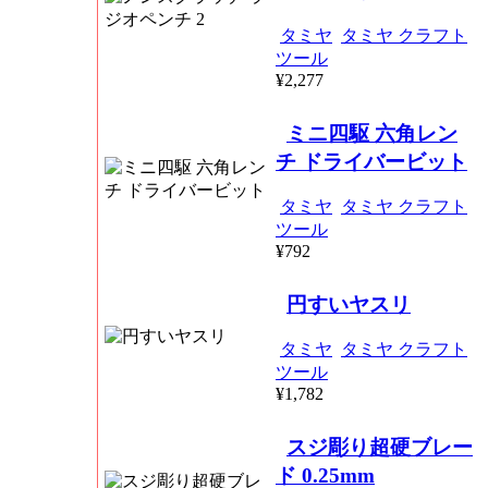
タミヤ
タミヤ クラフト
ツール
¥2,277
ミニ四駆 六角レン
チ ドライバービット
タミヤ
タミヤ クラフト
ツール
¥792
円すいヤスリ
タミヤ
タミヤ クラフト
ツール
¥1,782
スジ彫り超硬ブレー
ド 0.25mm