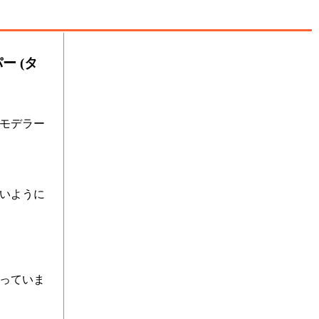
ー (タ
モデラー
いように
っていま