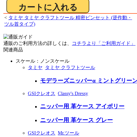
<
タミヤ タミヤ クラフトツール 精密ピンセット (逆作動・
ツル首タイプ)
通販のご利用方法の詳しくは、
コチラより「ご利用ガイド」
関連商品
スケール：ノンスケール
タミヤ
タミヤ クラフトツール
モデラーズニッパーα ミントグリー
GSIクレオス
Classy's Dressy
ニッパー用 革ケース アイボリー
ニッパー用 革ケース グレー
GSIクレオス
Mr.ツール