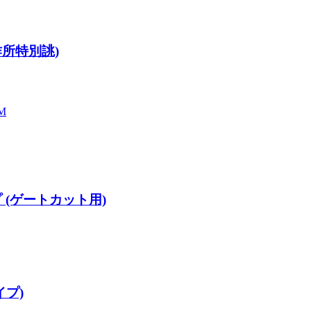
作所特別誂)
M
 (ゲートカット用)
イプ)