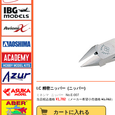
IBG
Avioni-X（アヴィオニクス）
アオシマ
アカデミー
アズール
アスカモデル
I.C 精密ニッパー (ニッパー)
ミネシマ
ニッパー
No.E-007
¥1,782
当店税込価格
（メーカー希望小売価格
¥1,782
）
アベール