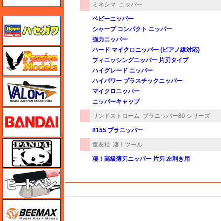
ミネシマ
ニッパー
ベビーニッパー
ハセガワ
シャープ コンパクト ニッパー
強力ニッパー
ハード マイクロニッパー (ピアノ線対応)
ハセガワ
フィニッシングニッパー 片刃タイプ
ハイグレード ニッパー
ハイパワー プラスチックニッパー
バロムモデル
マイクロニッパー
ニッパーキャップ
バンダイ
リンドストローム
プラニッパー80 シリーズ
8155 プラニッパー
パンダホビー
童友社
凄！ツール
凄！高級薄刃ニッパー 片刃 左利き用
ヒートペン（十和田技研・ブレインファクトリー）
M's PLUS
BEEMAX