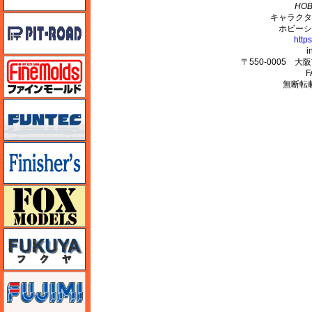
HOB
キャラクタ
ピットロード
ホビーシ
http
i
ファインモールド
〒550-0005 
F
無断転
funtec（ファンテック）
フィニッシャーズ
フォックスモデル（FOX MODELS）
フクヤ
フジミ