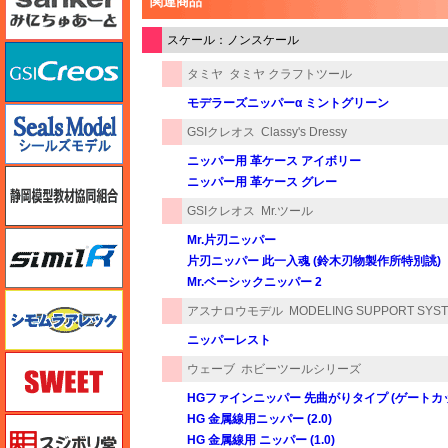
関連商品
スケール：ノンスケール
GSIクレオス
タミヤ
タミヤ クラフトツール
モデラーズニッパーα ミントグリーン
シールズモデル
GSIクレオス
Classy's Dressy
ニッパー用 革ケース アイボリー
静岡模型協同組合
ニッパー用 革ケース グレー
GSIクレオス
Mr.ツール
シミラー（similR）
Mr.片刃ニッパー
片刃ニッパー 此一入魂 (鈴木刃物製作所特別誂)
Mr.ベーシックニッパー 2
シモムラアレック
アスナロウモデル
MODELING SUPPORT SYS
ニッパーレスト
スイート（SWEET）
ウェーブ
ホビーツールシリーズ
HGファインニッパー 先曲がりタイプ (ゲートカ
HG 金属線用ニッパー (2.0)
スジボリ堂
HG 金属線用 ニッパー (1.0)