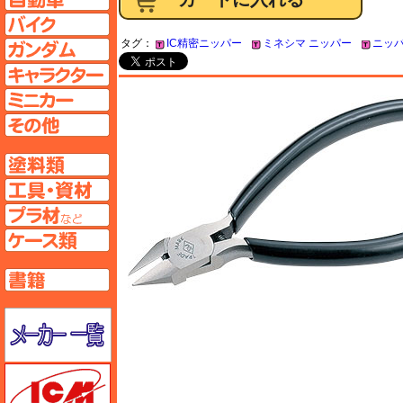
バイクページへ
タグ：
IC精密ニッパー
ミネシマ ニッパー
ニッパ
ガンダムページへ
キャラクターページへ
ミニカーページへ
その他ページへ
塗料ページへ
工具ページへ
プラ材ページへ
ケースページへ
書籍ページへ
メーカー一覧のページはこちら
ICM