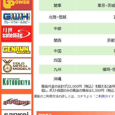
グレートウォールホビー
月世 サテライトツールス
ゲンブンマガジン
ゴールドメダルモデルズ
コトブキヤ
サイバーホビー
通販のご利用方法の詳しくは、
コチラより「ご利用ガイド
さんけい みにちゅあーと