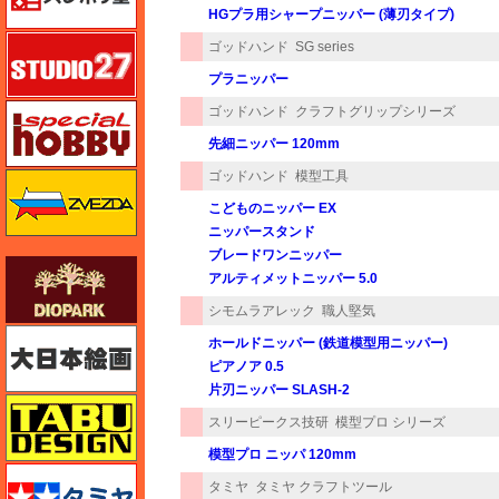
HGプラ用シャープニッパー (薄刃タイプ)
スタジオ27・タブデザイン
ゴッドハンド
SG series
プラニッパー
スペシャルホビー
ゴッドハンド
クラフトグリップシリーズ
先細ニッパー 120mm
ゴッドハンド
模型工具
ズベズダ（Zvezda）
こどものニッパー EX
ニッパースタンド
ブレードワンニッパー
ダイオパーク（diopark）
アルティメットニッパー 5.0
シモムラアレック
職人堅気
大日本絵画
ホールドニッパー (鉄道模型用ニッパー)
ピアノア 0.5
片刃ニッパー SLASH-2
タブデザイン・スタジオ27
スリーピークス技研
模型プロ シリーズ
模型プロ ニッパ 120mm
タミヤ
タミヤ
タミヤ クラフトツール