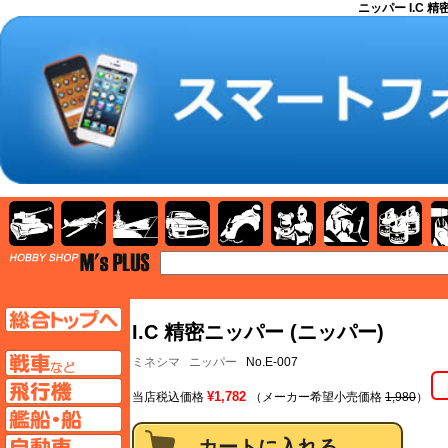
ニッパー I.C 精
AFV
飛行機
艦船
自動車
バイク
キャラクター
ガンダム
塗料
TOP
TOPページへ
I.C 精密ニッパー (ニッパー)
AFV
ミネシマ
ニッパー
No.E-007
飛行機ページへ
¥1,782
当店税込価格
（メーカー希望小売価格
1,980
）
艦船ページへ
自動車ページへ