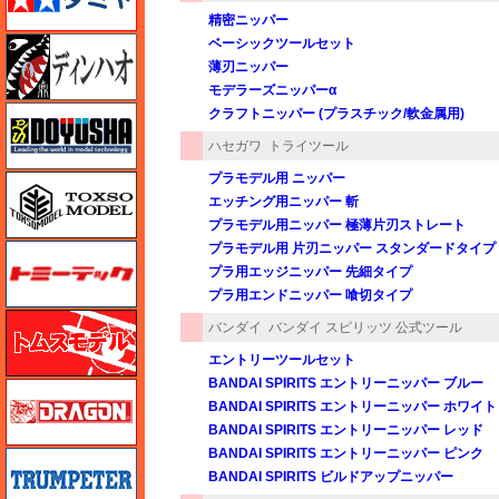
精密ニッパー
ディン・ハオ
ベーシックツールセット
薄刃ニッパー
モデラーズニッパーα
童友社
クラフトニッパー (プラスチック/軟金属用)
ハセガワ
トライツール
プラモデル用 ニッパー
トキソモデル（toxso_model）
エッチング用ニッパー 斬
プラモデル用ニッパー 極薄片刃ストレート
プラモデル用 片刃ニッパー スタンダードタイプ
トミーテック
プラ用エッジニッパー 先細タイプ
プラ用エンドニッパー 喰切タイプ
トムスモデル
バンダイ
バンダイ スピリッツ 公式ツール
エントリーツールセット
BANDAI SPIRITS エントリーニッパー ブルー
ドラゴン
BANDAI SPIRITS エントリーニッパー ホワイト
BANDAI SPIRITS エントリーニッパー レッド
BANDAI SPIRITS エントリーニッパー ピンク
トランペッター
BANDAI SPIRITS ビルドアップニッパー