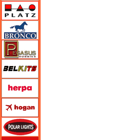
プラッツ
ブロンコモデル（Bronco Models）
ペガサスホビー
BELKITS
ヘルパ（herpa）
ホーガンウイングス
ポーラライツ
ホビージャパン