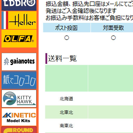
エレール
オルファ
ガイアノーツ
紙でコロコロ
キティホーク
キネテック
ガリレオ出版 グランドパワー