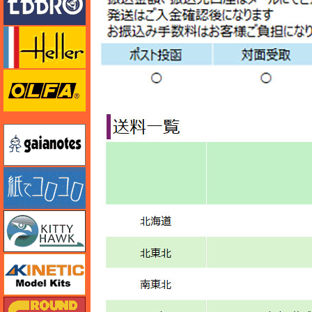
エレール
オルファ
ガイアノーツ
紙でコロコロ
キティホーク
キネテック
ガリレオ出版 グランドパワー