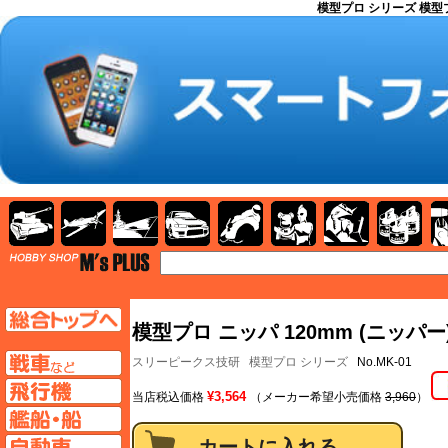
模型プロ シリーズ 模型
AFV
飛行機
艦船
自動車
バイク
キャラクター
ガンダム
塗料
TOP
TOPページへ
模型プロ ニッパ 120mm (ニッパー
AFV
スリーピークス技研
模型プロ シリーズ
No.MK-01
飛行機ページへ
¥3,564
当店税込価格
（メーカー希望小売価格
3,960
）
艦船ページへ
自動車ページへ