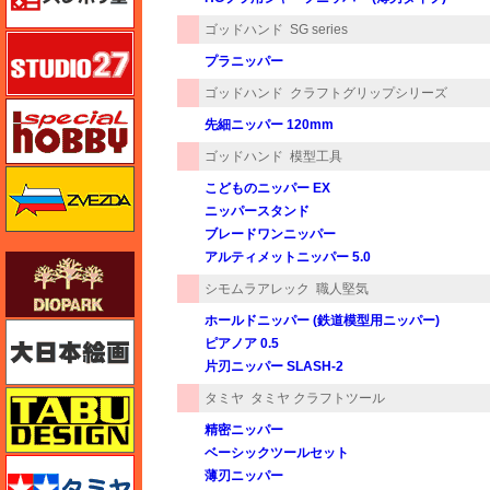
ゴッドハンド
SG series
スタジオ27・タブデザイン
プラニッパー
ゴッドハンド
クラフトグリップシリーズ
スペシャルホビー
先細ニッパー 120mm
ゴッドハンド
模型工具
ズベズダ（Zvezda）
こどものニッパー EX
ニッパースタンド
ブレードワンニッパー
アルティメットニッパー 5.0
ダイオパーク（diopark）
シモムラアレック
職人堅気
ホールドニッパー (鉄道模型用ニッパー)
大日本絵画
ピアノア 0.5
片刃ニッパー SLASH-2
タブデザイン・スタジオ27
タミヤ
タミヤ クラフトツール
精密ニッパー
ベーシックツールセット
タミヤ
薄刃ニッパー