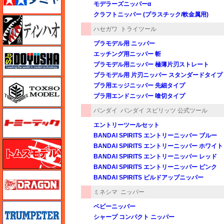
モデラーズニッパーα
クラフトニッパー (プラスチック/軟金属用)
ディン・ハオ
ハセガワ
トライツール
プラモデル用 ニッパー
童友社
エッチング用ニッパー 斬
プラモデル用ニッパー 極薄片刃ストレート
プラモデル用 片刃ニッパー スタンダードタイプ
トキソモデル（toxso_model）
プラ用エッジニッパー 先細タイプ
プラ用エンドニッパー 喰切タイプ
バンダイ
バンダイ スピリッツ 公式ツール
トミーテック
エントリーツールセット
BANDAI SPIRITS エントリーニッパー ブルー
トムスモデル
BANDAI SPIRITS エントリーニッパー ホワイト
BANDAI SPIRITS エントリーニッパー レッド
BANDAI SPIRITS エントリーニッパー ピンク
ドラゴン
BANDAI SPIRITS ビルドアップニッパー
ミネシマ
ニッパー
トランペッター
ベビーニッパー
シャープ コンパクト ニッパー