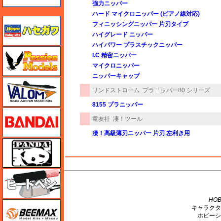
強力ニッパー
ハード マイクロニッパー (ピアノ線対応)
ハセガワ
フィニッシングニッパー 片刃タイプ
ハイグレード ニッパー
ハイパワー プラスチックニッパー
ハセガワ
I.C 精密ニッパー
マイクロニッパー
ニッパーキャップ
バロムモデル
リンドストローム
プラニッパー80 シリーズ
8155 プラニッパー
バンダイ
童友社
凄！ツール
凄！高級薄刃ニッパー 片刃 左利き用
パンダホビー
ヒートペン（十和田技研・ブレインファクトリー）
M's PLUS
HOB
BEEMAX
キャラクタ
ホビーシ