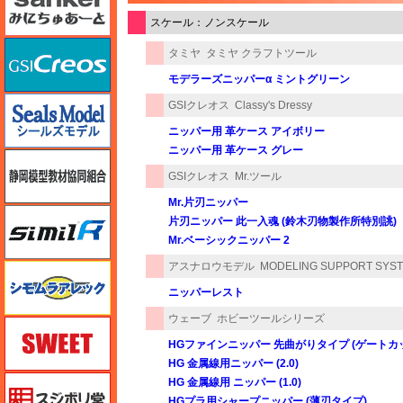
スケール：ノンスケール
GSIクレオス
タミヤ
タミヤ クラフトツール
モデラーズニッパーα ミントグリーン
シールズモデル
GSIクレオス
Classy's Dressy
ニッパー用 革ケース アイボリー
ニッパー用 革ケース グレー
静岡模型協同組合
GSIクレオス
Mr.ツール
Mr.片刃ニッパー
シミラー（similR）
片刃ニッパー 此一入魂 (鈴木刃物製作所特別誂)
Mr.ベーシックニッパー 2
アスナロウモデル
MODELING SUPPORT SYS
シモムラアレック
ニッパーレスト
ウェーブ
ホビーツールシリーズ
スイート（SWEET）
HGファインニッパー 先曲がりタイプ (ゲートカ
HG 金属線用ニッパー (2.0)
スジボリ堂
HG 金属線用 ニッパー (1.0)
HGプラ用シャープニッパー (薄刃タイプ)