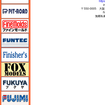
http
i
ピットロード
〒550-0005 
F
無断転
ファインモールド
funtec（ファンテック）
フィニッシャーズ
フォックスモデル（FOX MODELS）
フクヤ
フジミ