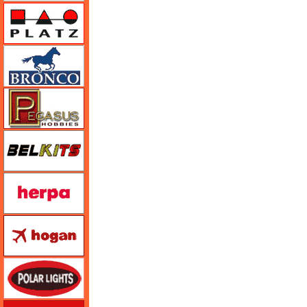
プラッツ
ブロンコモデル（Bronco Models）
ペガサスホビー
BELKITS
ヘルパ（herpa）
ホーガンウイングス
ポーラライツ
ホビージャパン