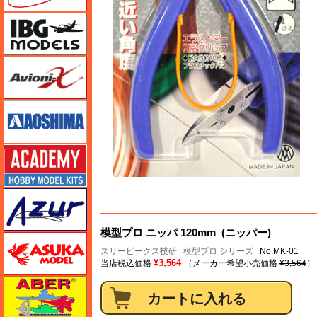
IBG
Avioni-X（アヴィオニクス）
アオシマ
アカデミー
アズール
模型プロ ニッパ 120mm (ニッパー)
アスカモデル
スリーピークス技研
模型プロ シリーズ
No.MK-01
¥3,564
当店税込価格
（メーカー希望小売価格
¥3,564
）
アベール