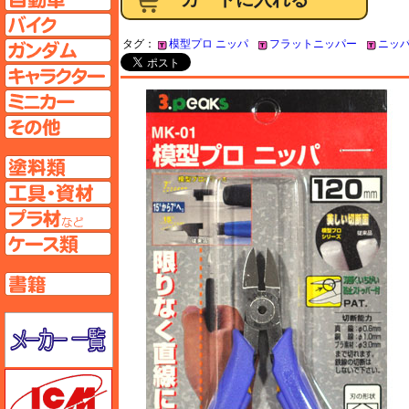
バイクページへ
タグ：
模型プロ ニッパ
フラットニッパー
ニッパ
ガンダムページへ
キャラクターページへ
ミニカーページへ
その他ページへ
塗料ページへ
工具ページへ
プラ材ページへ
ケースページへ
書籍ページへ
メーカー一覧のページはこちら
ICM