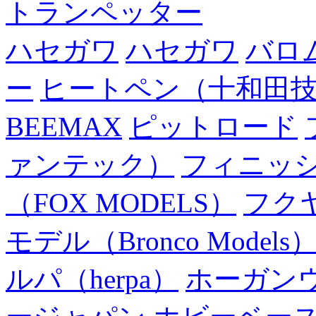
トランペッター
ハセガワ
ハセガワ
バロ
ー
ヒートペン（十和田
BEEMAX
ピットロード
ァンテック）
フィニッ
（FOX MODELS）
フク
モデル（Bronco Models
ルパ（herpa）
ホーガン