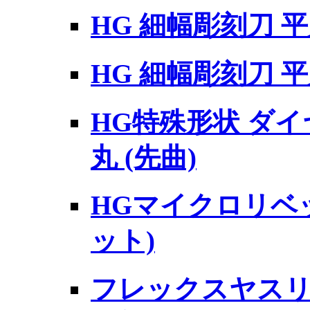
HG 細幅彫刻刀 平刀
HG 細幅彫刻刀 平刀
HG特殊形状 ダ
丸 (先曲)
HGマイクロリベッ
ット)
フレックスヤス