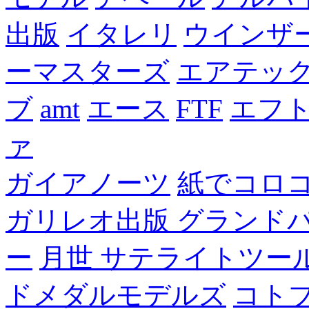
出版
イタレリ
ウインザ
ーマスターズ
エアテッ
ブ
amt
エース
FTF
エフ
ァ
ガイアノーツ
紙でコロ
ガリレオ出版 グランド
ー
月世 サテライトツー
ドメダルモデルズ
コト