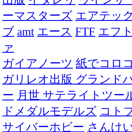
ーマスターズ
エアテッ
ブ
amt
エース
FTF
エフ
ァ
ガイアノーツ
紙でコロ
ガリレオ出版 グランド
ー
月世 サテライトツー
ドメダルモデルズ
コト
サイバーホビー
さんけい