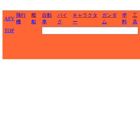
飛行
艦
自動
バイ
キャラクタ
ガンダ
塗
工
AFV
機
船
車
ク
ー
ム
料
具
TOP