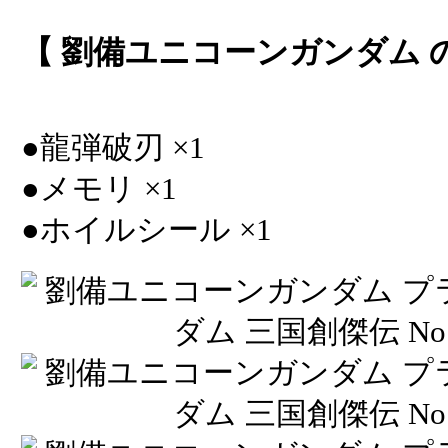
【 劉備ユニコーンガンダム 
●龍弾破刃 ×1
●メモリ ×1
●ホイルシール ×1