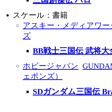
三国創傑伝 ハロ
スケール：書籍
アスキー・メディアワー
ズ
BB戦士三国伝 武将大
ホビージャパン
GUNDA
ェポンズ）
SDガンダム三国伝 Brave 