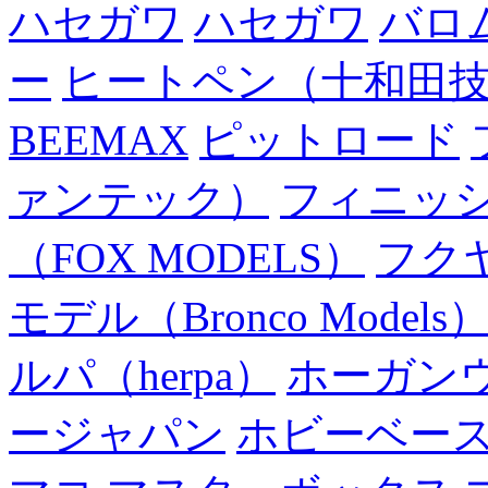
ハセガワ
ハセガワ
バロ
ー
ヒートペン（十和田
BEEMAX
ピットロード
ァンテック）
フィニッ
（FOX MODELS）
フク
モデル（Bronco Models
ルパ（herpa）
ホーガン
ージャパン
ホビーベー