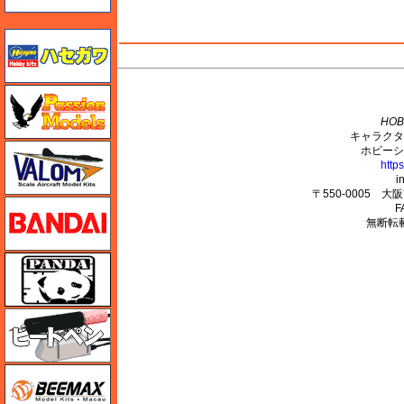
ハセガワ
M's PLUS
ハセガワ
HOB
キャラクタ
バロムモデル
ホビーシ
http
i
〒550-0005 
バンダイ
F
無断転
パンダホビー
ヒートペン（十和田技研・ブレインファクトリー）
BEEMAX