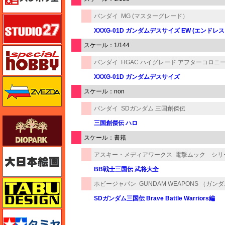
バンダイ
MG (マスターグレード）
スタジオ27・タブデザイン
XXXG-01D ガンダムデスサイズ EW (エンドレ
スケール：1/144
スペシャルホビー
バンダイ
HGAC ハイグレード アフターコロニ
XXXG-01D ガンダムデスサイズ
ズベズダ（Zvezda）
スケール：non
バンダイ
SDガンダム 三国創傑伝
ダイオパーク（diopark）
三国創傑伝 ハロ
スケール：書籍
大日本絵画
アスキー・メディアワークス
電撃ムック シリ
BB戦士三国伝 武将大全
タブデザイン・スタジオ27
ホビージャパン
GUNDAM WEAPONS （ガ
SDガンダム三国伝 Brave Battle Warriors編
タミヤ