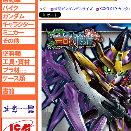
バイクページへ
タグ：
徐晃ガンダムデスサイズ
XXXG-01D ガン
ガンダムページへ
キャラクターページへ
ミニカーページへ
その他ページへ
塗料ページへ
工具ページへ
プラ材ページへ
ケースページへ
書籍ページへ
メーカー一覧のページはこちら
ICM