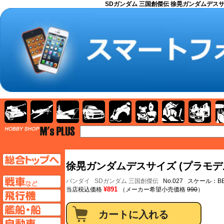
SDガンダム 三国創傑伝 徐晃ガンダムデスサイズ 
AFV
飛行機
艦船
自動車
バイク
キャラクター
ガンダム
塗料
TOP
TOPページへ
徐晃ガンダムデスサイズ (プラモデ
AFV
バンダイ
SDガンダム 三国創傑伝
No.027 スケール：
¥891
当店税込価格
（メーカー希望小売価格
990
）
飛行機ページへ
艦船ページへ
自動車ページへ