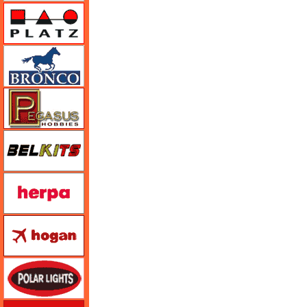
プラッツ
ブロンコモデル（Bronco Models）
ペガサスホビー
BELKITS
ヘルパ（herpa）
ホーガンウイングス
ポーラライツ
ホビージャパン