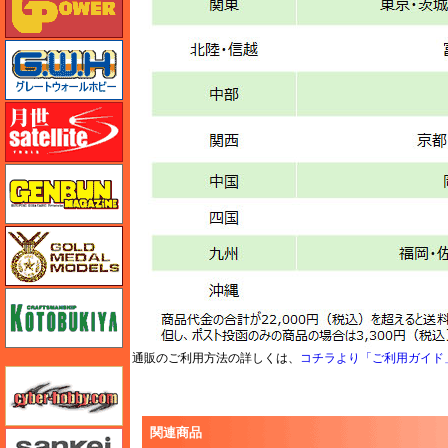
グレートウォールホビー
月世 サテライトツールス
ゲンブンマガジン
ゴールドメダルモデルズ
コトブキヤ
通販のご利用方法の詳しくは、
コチラより「ご利用ガイド
サイバーホビー
関連商品
さんけい みにちゅあーと