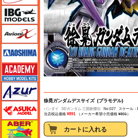
IBG
Avioni-X（アヴィオニクス）
アオシマ
アカデミー
アズール
徐晃ガンダムデスサイズ (プラモデル)
アスカモデル
バンダイ
SDガンダム 三国創傑伝
No.027 スケール
¥891
当店税込価格
（メーカー希望小売価格
¥891
）
アベール