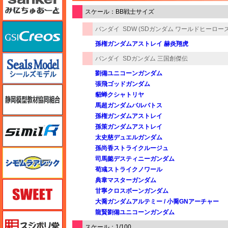
スケール：BB戦士サイズ
GSIクレオス
バンダイ
SDW (SDガンダム ワールドヒーローズ
孫権ガンダムアストレイ 赫炎翔虎
シールズモデル
バンダイ
SDガンダム 三国創傑伝
劉備ユニコーンガンダム
張飛ゴッドガンダム
静岡模型協同組合
貂蝉クシャトリヤ
馬超ガンダムバルバトス
孫権ガンダムアストレイ
シミラー（similR）
孫策ガンダムアストレイ
太史慈デュエルガンダム
孫尚香ストライクルージュ
シモムラアレック
司馬懿デスティニーガンダム
荀彧ストライクノワール
典韋マスターガンダム
スイート（SWEET）
甘寧クロスボーンガンダム
大喬ガンダムアルテミー / 小喬GNアーチャー
龍賢劉備ユニコーンガンダム
スジボリ堂
スケール：1/100