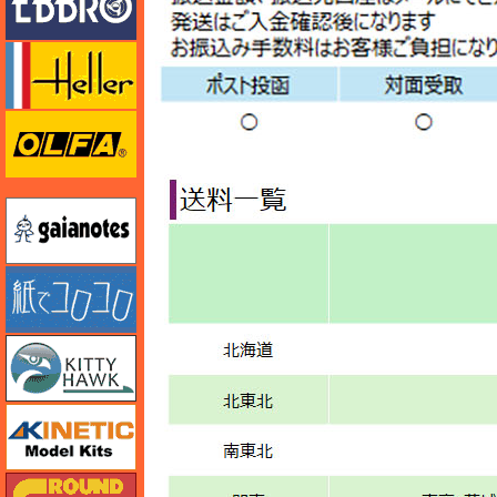
エレール
オルファ
ガイアノーツ
紙でコロコロ
キティホーク
キネテック
ガリレオ出版 グランドパワー