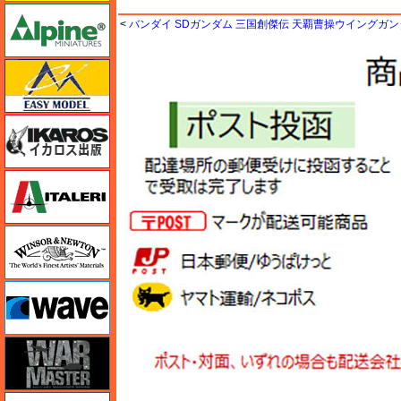
アルパイン
<
バンダイ SDガンダム 三国創傑伝 天覇曹操ウイングガ
イージーモデル
イカロス出版
イタレリ
ウインザー＆ニュートン
ウェーブ
ウォーマスターズ
エアテックス