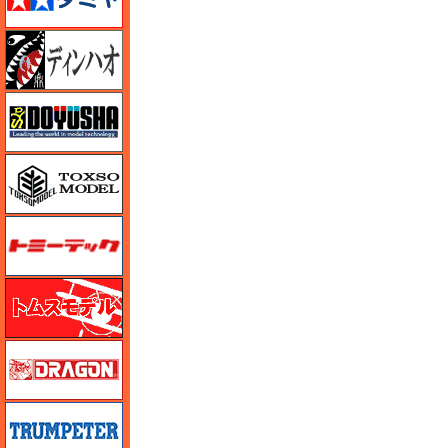
ディン・ハオ
童友社
トキソモデル（toxso_model）
トミーテック
トムスモデル
ドラゴン
トランペッター