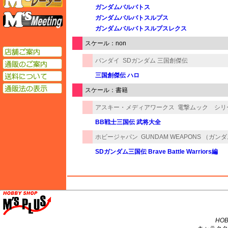
ガンダムバルバトス
エムズミーティング
ガンダムバルバトスルプス
ガンダムバルバトスルプスレクス
スケール：non
店舗ご案内
バンダイ
SDガンダム 三国創傑伝
通販のご案内
送料について
三国創傑伝 ハロ
通販法の表示
スケール：書籍
アスキー・メディアワークス
電撃ムック シリ
BB戦士三国伝 武将大全
ホビージャパン
GUNDAM WEAPONS （ガ
SDガンダム三国伝 Brave Battle Warriors編
M's PLUS
HOB