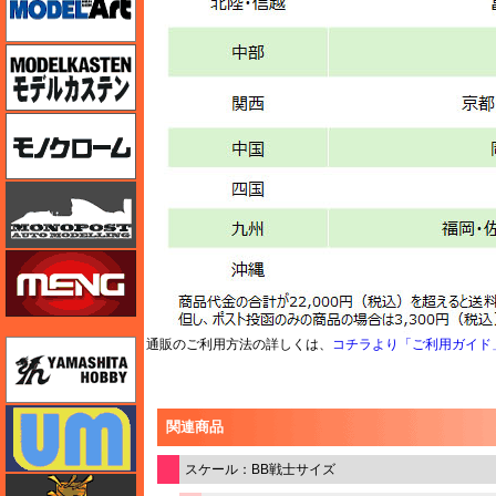
モデルカステン
モノクローム
モノポスト
モンモデル（MENG MODEL）
通販のご利用方法の詳しくは、
コチラより「ご利用ガイド
ユニモデル
ユニモデル
関連商品
スケール：BB戦士サイズ
ライオンロア（LionRoar）