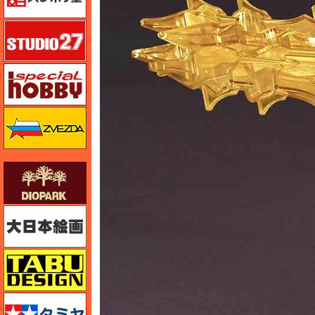
スタジオ27・タブデザイン
スペシャルホビー
ズベズダ（Zvezda）
ダイオパーク（diopark）
大日本絵画
タブデザイン・スタジオ27
タミヤ