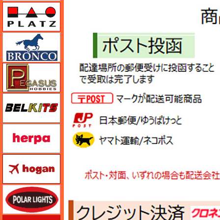
プラッツ
ブロンコモデル（Bronco Models）
ペガサスホビー
BELKITS
ヘルパ（herpa）
ホーガンウイングス
ポーラライツ
ホビージャパン