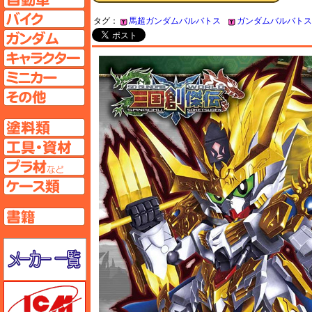
バイクページへ
タグ：
馬超ガンダムバルバトス
ガンダムバルバトス
ガンダムページへ
キャラクターページへ
ミニカーページへ
その他ページへ
塗料ページへ
工具ページへ
プラ材ページへ
ケースページへ
書籍ページへ
メーカー一覧のページはこちら
ICM