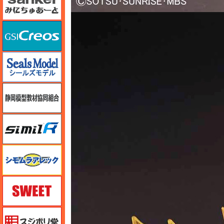
GSIクレオス
シールズモデル
静岡模型協同組合
シミラー（similR）
シモムラアレック
スイート（SWEET）
スジボリ堂