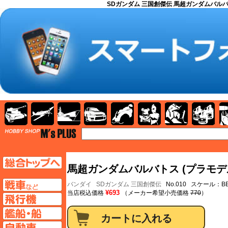
SDガンダム 三国創傑伝 馬超ガンダムバルバトス 
AFV
飛行機
艦船
自動車
バイク
キャラクター
ガンダム
塗料
TOP
TOPページへ
馬超ガンダムバルバトス (プラモデ
AFV
バンダイ
SDガンダム 三国創傑伝
No.010 スケール：
¥693
当店税込価格
（メーカー希望小売価格
770
）
飛行機ページへ
艦船ページへ
自動車ページへ