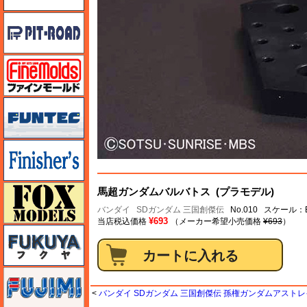
ピットロード
ファインモールド
funtec（ファンテック）
フィニッシャーズ
フォックスモデル（FOX MODELS）
馬超ガンダムバルバトス (プラモデル)
バンダイ
SDガンダム 三国創傑伝
No.010 スケール
¥693
当店税込価格
（メーカー希望小売価格
¥693
）
フクヤ
フジミ
<
バンダイ SDガンダム 三国創傑伝 孫権ガンダムアストレ