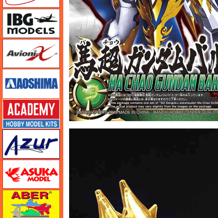
IBG
Avioni-X（アヴィオニクス）
アオシマ
アカデミー
アズール
アスカモデル
アベール