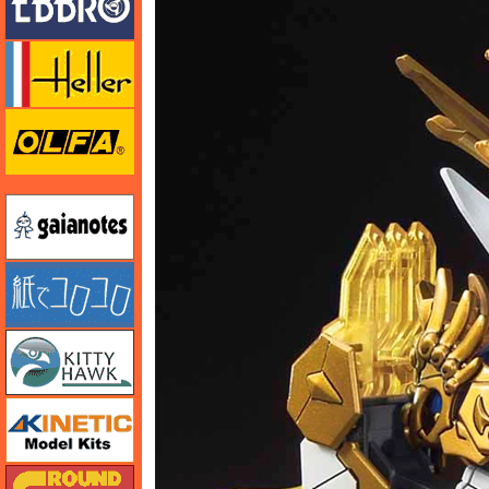
エレール
オルファ
ガイアノーツ
紙でコロコロ
キティホーク
キネテック
ガリレオ出版 グランドパワー