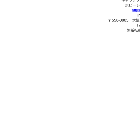
キャラクタ
ホビーシ
http
i
〒550-0005 
F
無断転