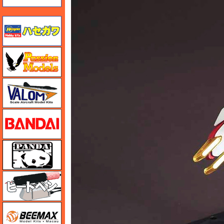
ハセガワ
ハセガワ
バロムモデル
バンダイ
パンダホビー
ヒートペン（十和田技研・ブレインファクトリー）
BEEMAX