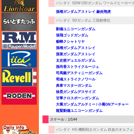
バンダイ
SDW (SDガンダム ワールドヒーローズ
孫権ガンダムアストレイ 赫炎翔虎
らいとすたっふ
バンダイ
SDガンダム 三国創傑伝
劉備ユニコーンガンダム
ラウペンモデル
張飛ゴッドガンダム
貂蝉クシャトリヤ
孫権ガンダムアストレイ
リッチモデル
孫策ガンダムアストレイ
太史慈デュエルガンダム
孫尚香ストライクルージュ
レベル
司馬懿デスティニーガンダム
荀彧ストライクノワール
典韋マスターガンダム
ローデン
徐晃ガンダムデスサイズ
甘寧クロスボーンガンダム
大喬ガンダムアルテミー / 小喬GNアーチャー
龍賢劉備ユニコーンガンダム
スケール：1/144
エムズレーダー
バンダイ
HG 機動戦士ガンダム 鉄血のオルフェ