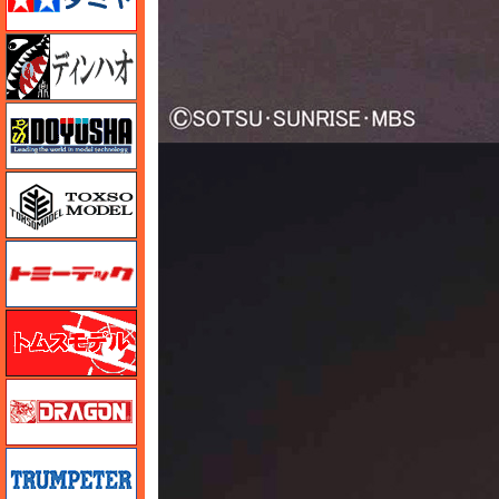
ディン・ハオ
童友社
トキソモデル（toxso_model）
トミーテック
トムスモデル
ドラゴン
トランペッター