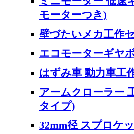
ミニモーター 低速ギヤ
モーターつき)
壁づたいメカ工作セッ
エコモーターギヤボッ
はずみ車 動力車工
アームクローラー 工
タイプ)
32mm径 スプロケ