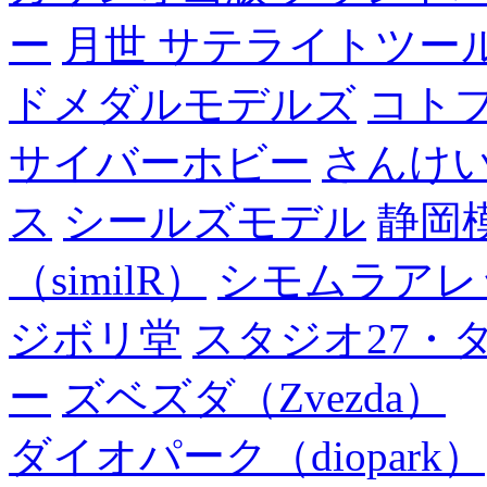
ー
月世 サテライトツー
ドメダルモデルズ
コト
サイバーホビー
さんけい
ス
シールズモデル
静岡
（similR）
シモムラアレ
ジボリ堂
スタジオ27・
ー
ズベズダ（Zvezda）
ダイオパーク（diopark）