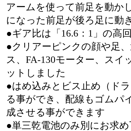
アームを使って前足を動か
になった前足が後ろ足に動
●ギア比は「16.6：1」の高
●クリアーピンクの顔や足
ス、FA-130モーター、ス
ットしました
●はめ込みとビス止め（ド
る事ができ、配線もゴムパ
成させる事ができます
●単三乾電池のみ別にお求め