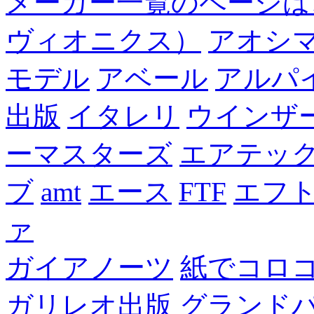
メーカー一覧のページは
ヴィオニクス）
アオシ
モデル
アベール
アルパ
出版
イタレリ
ウインザ
ーマスターズ
エアテッ
ブ
amt
エース
FTF
エフ
ァ
ガイアノーツ
紙でコロ
ガリレオ出版 グランド