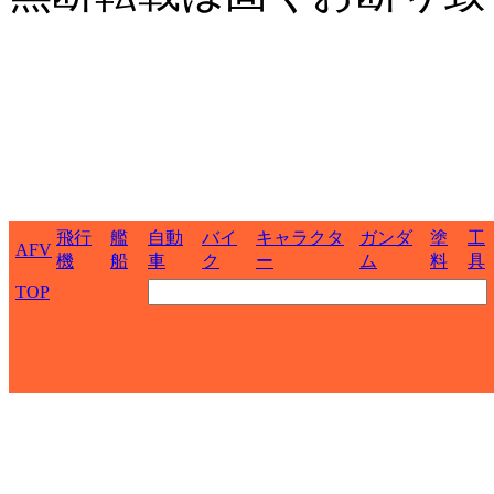
飛行
艦
自動
バイ
キャラクタ
ガンダ
塗
工
AFV
機
船
車
ク
ー
ム
料
具
TOP