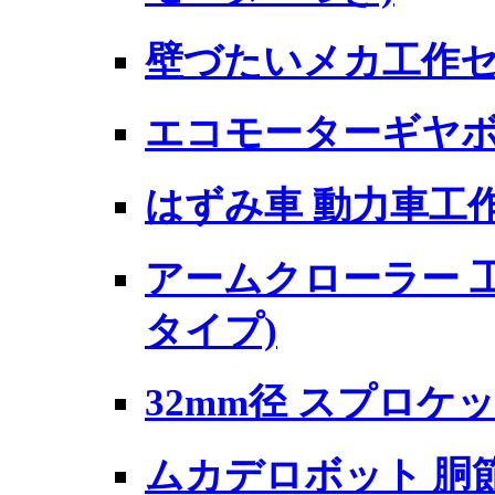
壁づたいメカ工作セッ
エコモーターギヤボッ
はずみ車 動力車工
アームクローラー 工
タイプ)
32mm径 スプロケ
ムカデロボット 胴節