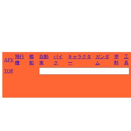
飛行
艦
自動
バイ
キャラクタ
ガンダ
塗
工
AFV
機
船
車
ク
ー
ム
料
具
TOP