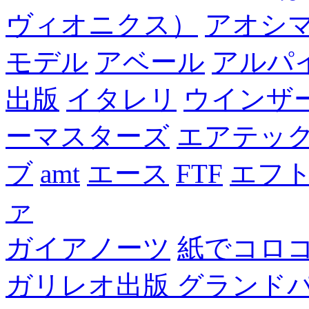
ヴィオニクス）
アオシ
モデル
アベール
アルパ
出版
イタレリ
ウインザ
ーマスターズ
エアテッ
ブ
amt
エース
FTF
エフ
ァ
ガイアノーツ
紙でコロ
ガリレオ出版 グランド