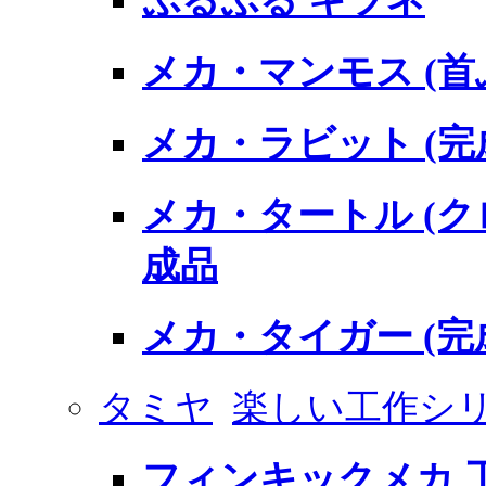
ぷるぷる キツネ
メカ・マンモス (首
メカ・ラビット (完
メカ・タートル (
成品
メカ・タイガー (完
タミヤ
楽しい工作シ
フィンキックメカ 