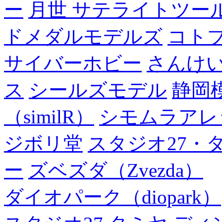
ー
月世 サテライトツー
ドメダルモデルズ
コト
サイバーホビー
さんけい
ス
シールズモデル
静岡
（similR）
シモムラアレ
ジボリ堂
スタジオ27・
ー
ズベズダ（Zvezda）
ダイオパーク（diopark）