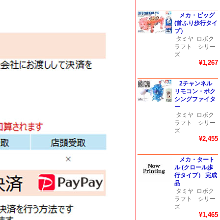
メカ・ピッグ
(首ふり歩行タイ
プ）
タミヤ
ロボク
ラフト シリー
ズ
¥1,267
2チャンネル
リモコン・ボク
シングファイタ
ー
タミヤ
ロボク
ラフト シリー
ズ
¥2,455
メカ・タート
ル (クロール歩
行タイプ） 完成
品
タミヤ
ロボク
ラフト シリー
ズ
¥1,465