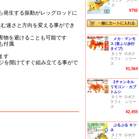
ラフト シリー
ズ
¥792
ら発生する振動がレッグロッドに
進む速さと方向を変える事ができ
害物を避けることも可能です
メカ・マンモ
も付属
ス (首ふり歩行
タイプ)
タミヤ
ロボク
ます
ラフト シリー
ージを開けてすぐ組み立てる事がで
ズ
¥1,564
2チャンネル
リモコン・カブ
トムシ
タミヤ
ロボク
ラフト シリー
ズ
¥2,455
ぷるぷる キツ
ネ
タミヤ
ロボク