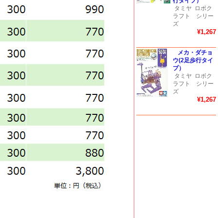
行タイプ）
タミヤ
ロボク
ラフト シリー
ズ
¥1,267
メカ・ダチョ
ウ(2足歩行タイ
プ）
タミヤ
ロボク
ラフト シリー
ズ
¥1,267