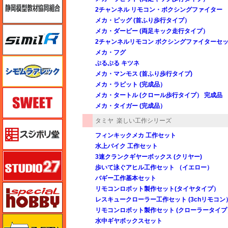
2チャンネル リモコン・ボクシングファイター
メカ・ピッグ (首ふり歩行タイプ）
シミラー（similR）
メカ・ダービー (両足キック走行タイプ）
2チャンネルリモコン ボクシングファイターセ
メカ・フグ
シモムラアレック
ぷるぷる キツネ
メカ・マンモス (首ふり歩行タイプ)
メカ・ラビット (完成品）
スイート（SWEET）
メカ・タートル (クロール歩行タイプ） 完成品
メカ・タイガー (完成品）
タミヤ
楽しい工作シリーズ
スジボリ堂
フィンキックメカ 工作セット
水上バイク 工作セット
スタジオ27・タブデザイン
3速クランクギヤーボックス (クリヤー)
歩いて泳ぐアヒル工作セット （イエロー）
バギー工作基本セット
スペシャルホビー
リモコンロボット製作セット(タイヤタイプ）
レスキュークローラー工作セット (3chリモコン
リモコンロボット製作セット (クローラータイプ
ズベズダ（Zvezda）
水中ギヤボックスセット