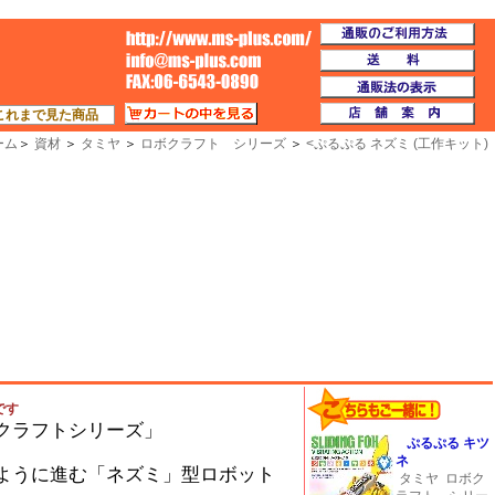
通
TOP
送
通
カートの中を見る
店
これまで見た商品
ーム
＞
資材
＞
タミヤ
＞
ロボクラフト シリーズ
＞
<
ぷるぷる ネズミ (工作キット)
です
クラフトシリーズ」
ぷるぷる キツ
ネ
ように進む「ネズミ」型ロボット
タミヤ
ロボク