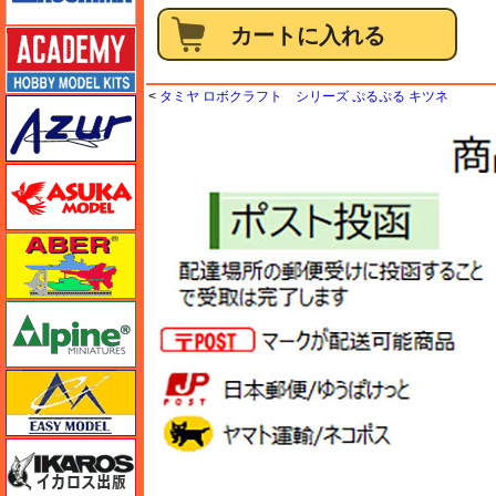
アカデミー
<
タミヤ ロボクラフト シリーズ ぷるぷる キツネ
アズール
アスカモデル
アベール
アルパイン
イージーモデル
イカロス出版