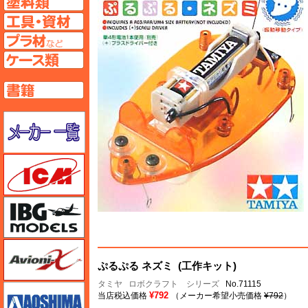
工具ページへ
プラ材ページへ
ケースページへ
書籍ページへ
メーカー一覧のページはこちら
ICM
IBG
Avioni-X（アヴィオニクス）
ぷるぷる ネズミ (工作キット)
タミヤ
ロボクラフト シリーズ
No.71115
アオシマ
¥792
当店税込価格
（メーカー希望小売価格
¥792
）