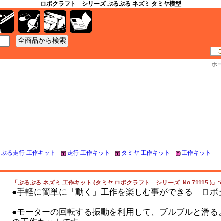
ロボクラフト シリーズ ぷるぷる ネズミ タミヤ模型
工具
資材
ケース
書籍
ホ
るぷる走行 工作キット
走行 工作キット
タミヤ 工作キット
工作キット
「ぷるぷる ネズミ 工作キット (タミヤ ロボクラフト シリーズ No.71115 )」
●手軽に簡単に「動く」工作を楽しむ事ができる「ロボ
●モーターの回転する振動を利用して、ブルブルと滑る