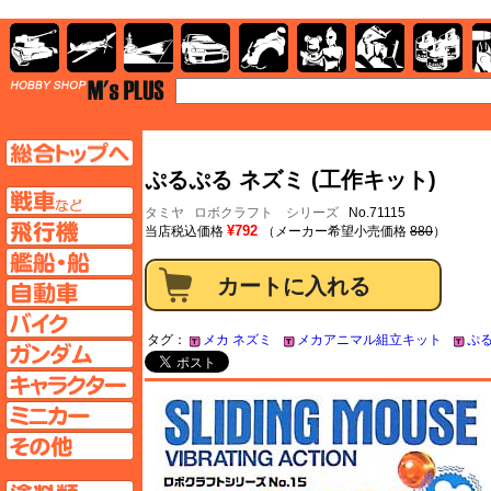
AFV
飛行機
艦船
自動車
バイク
キャラクター
ガンダム
塗料
TOP
TOPページへ
ぷるぷる ネズミ (工作キット)
AFV
タミヤ
ロボクラフト シリーズ
No.71115
飛行機ページへ
¥792
当店税込価格
（メーカー希望小売価格
880
）
艦船ページへ
自動車ページへ
バイクページへ
タグ：
メカ ネズミ
メカアニマル組立キット
ぷ
ガンダムページへ
キャラクターページへ
ミニカーページへ
その他ページへ
塗料ページへ