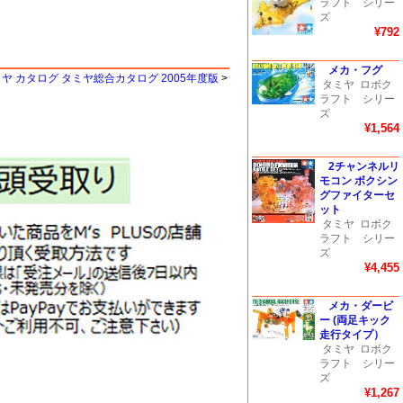
ラフト シリー
ズ
¥792
メカ・フグ
ヤ カタログ タミヤ総合カタログ 2005年度版
>
タミヤ
ロボク
ラフト シリー
ズ
¥1,564
2チャンネルリ
モコン ボクシン
グファイターセ
ット
タミヤ
ロボク
ラフト シリー
ズ
¥4,455
メカ・ダービ
ー (両足キック
走行タイプ）
タミヤ
ロボク
ラフト シリー
ズ
¥1,267