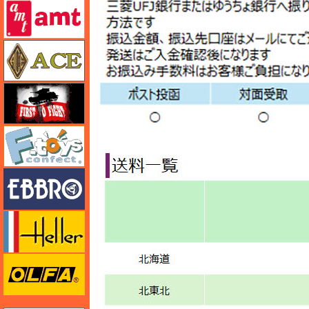
amt
エース
FTF
エフトイズ
エブロ
エレール
オルファ