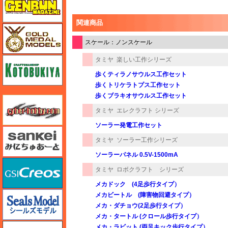
関連商品
ゴールドメダルモデルズ
スケール：ノンスケール
コトブキヤ
タミヤ
楽しい工作シリーズ
歩くティラノサウルス工作セット
歩くトリケラトプス工作セット
歩くブラキオサウルス工作セット
サイバーホビー
タミヤ
エレクラフト シリーズ
ソーラー発電工作セット
さんけい みにちゅあーと
タミヤ
ソーラー工作シリーズ
ソーラーパネル 0.5V-1500mA
GSIクレオス
タミヤ
ロボクラフト シリーズ
メカドック (4足歩行タイプ）
シールズモデル
メカビートル (障害物回避タイプ）
メカ・ダチョウ(2足歩行タイプ）
メカ・タートル (クロール歩行タイプ）
静岡模型協同組合
メカ・ラビット (両足キック歩行タイプ）