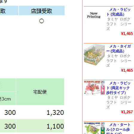
メカ・ラビッ
ト (完成品）
タミヤ
ロボク
ラフト シリー
ズ
¥1,465
メカ・タイガ
ー (完成品）
タミヤ
ロボク
ラフト シリー
ズ
¥1,465
メカ・ラビッ
ト (両足キック
歩行タイプ）
タミヤ
ロボク
ラフト シリー
ズ
¥1,267
メカ・タート
ル (クロール歩