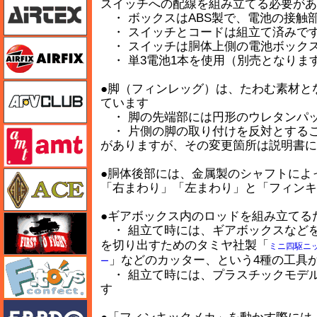
スイッチへの配線を組み立てる必要があ
・ ボックスはABS製で、電池の接触
・ スイッチとコードは組立て済みで
エアフィックス
・ スイッチは胴体上側の電池ボック
・ 単3電池1本を使用（別売となりま
AFVクラブ
●脚（フィンレッグ）は、たわむ素材と
ています
・ 脚の先端部には円形のウレタンパ
・ 片側の脚の取り付けを反対とする
amt
がありますが、その変更箇所は説明書に
●胴体後部には、金属製のシャフトによ
エース
「右まわり」「左まわり」と「フィンキ
●ギアボックス内のロッドを組み立てる
FTF
・ 組立て時には、ギアボックスなど
を切り出すためのタミヤ社製「
ミニ四駆ニッ
」などのカッター、という4種の工具
ー
エフトイズ
・ 組立て時には、プラスチックモデ
す
エブロ