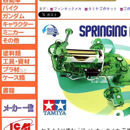
バイクページへ
タグ：
フィンキックメカ
タミヤ 工作キット
工
ガンダムページへ
キャラクターページへ
ミニカーページへ
その他ページへ
塗料ページへ
工具ページへ
プラ材ページへ
ケースページへ
書籍ページへ
メーカー一覧のページはこちら
ICM