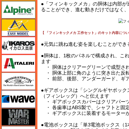
●「フィンキックメカ」の胴体は内部が
アルパイン
ることができ、進む動きだけではなく、
イージーモデル
【 「フィンキックメカ 工作セット」のキット内容につい
イカロス出版
●元気に跳ね進む姿を楽しむことができ
●胴体は、1枚のパネルで構成され、こ
イタレリ
ます
・ 胴体はクリアーグリーンで成型さ
・ 胴体上部に角のように突き出た反
ウインザー＆ニュートン
・ 前部、後部、アンダーガード、ギ
●ギアボックスは「シングルギヤボック
ウェーブ
（フィンレッグ）へと伝えます
・ ギアボックスカバーはクリアパー
・ 各歯車はABS製で、シャフトと固
ウォーマスターズ
・ ギアボックスに装着するモーター
●電池ボックスは「単3電池ボックス（
エアテックス