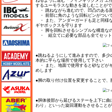
ねるように進む「フィンキックメカ 工
するユーモラスな動きを楽しむことがで
IBG
・ 跳ねながら進むので、凹凸のある
・ 前部に角のような回転ピンがつい
・ また、アンダーガードも足と同様
Avioni-X（アヴィオニクス）
ギヤボックスを守ります
・ 脚を回転させるシンプルな構造な
・ 組立てに必要な部品も全てセット
アオシマ
アカデミー
●跳ねるようにして進みますので、多少
本的に平らな場所で使用して下さい
・ また、地面で使用すると砂などが
アズール
めします
●脚の取り付け位置を変更することで、
アスカモデル
アベール
●胴体後部から延びるステーを上下に曲
わり」といった旋回運動をさせることが