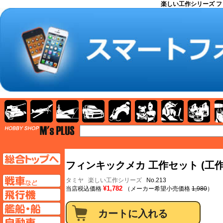
楽しい工作シリーズ フ
AFV
飛行機
艦船
自動車
バイク
キャラクター
ガンダム
塗料
TOP
TOPページへ
フィンキックメカ 工作セット (工作
AFV
タミヤ
楽しい工作シリーズ
No.213
¥1,782
当店税込価格
（メーカー希望小売価格
1,980
）
飛行機ページへ
艦船ページへ
自動車ページへ