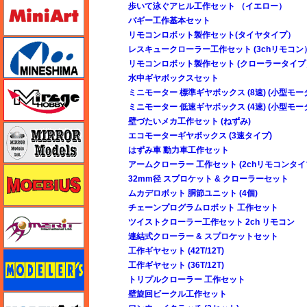
ミニアート
歩いて泳ぐアヒル工作セット （イエロー）
バギー工作基本セット
リモコンロボット製作セット(タイヤタイプ）
ミネシマ
レスキュークローラー工作セット (3chリモコン
リモコンロボット製作セット (クローラータイプ
水中ギヤボックスセット
ミラージュホビー
ミニモーター 標準ギヤボックス (8速) (小型モー
ミニモーター 低速ギヤボックス (4速) (小型モー
壁づたいメカ工作セット (ねずみ)
ミラーモデルズ
エコモーターギヤボックス (3速タイプ)
はずみ車 動力車工作セット
アームクローラー 工作セット (2chリモコンタイ
メビウス
32mm径 スプロケット & クローラーセット
ムカデロボット 胴節ユニット (4個)
チェーンプログラムロボット 工作セット
メリットインターナショナル
ツイストクローラー工作セット 2ch リモコン
連結式クローラー & スプロケットセット
工作ギヤセット (42T/12T)
モデラーズ
工作ギヤセット (36T/12T)
トリプルクローラー 工作セット
壁旋回ビークル工作セット
モデルアート