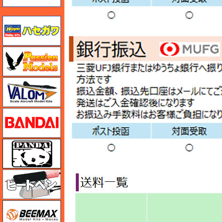
ハセガワ
ハセガワ
バロムモデル
バンダイ
パンダホビー
ヒートペン（十和田技研・ブレインファクトリー）
BEEMAX