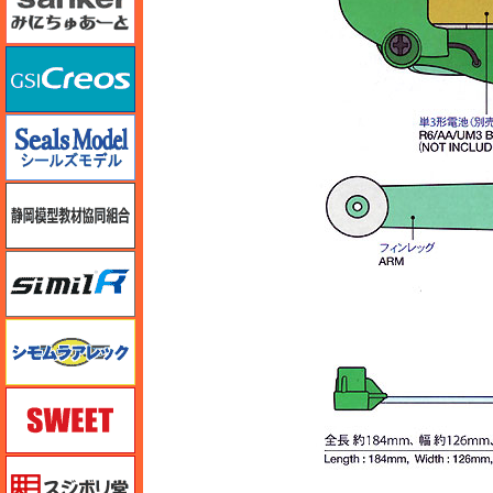
GSIクレオス
シールズモデル
静岡模型協同組合
シミラー（similR）
シモムラアレック
スイート（SWEET）
スジボリ堂