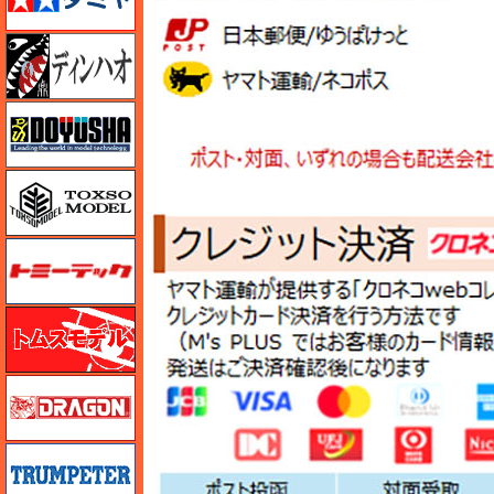
ディン・ハオ
童友社
トキソモデル（toxso_model）
トミーテック
トムスモデル
ドラゴン
トランペッター