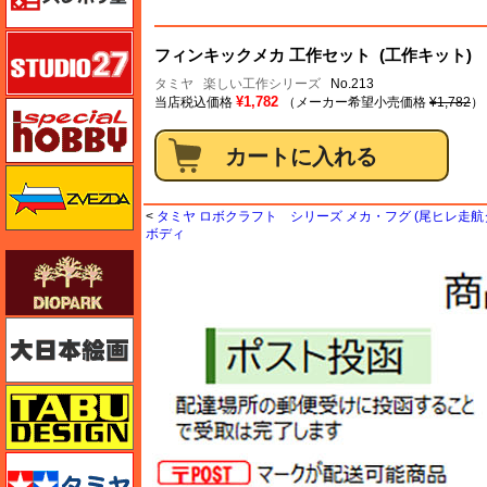
スタジオ27・タブデザイン
フィンキックメカ 工作セット (工作キット)
タミヤ
楽しい工作シリーズ
No.213
¥1,782
当店税込価格
（メーカー希望小売価格
¥1,782
）
スペシャルホビー
ズベズダ（Zvezda）
<
タミヤ ロボクラフト シリーズ メカ・フグ (尾ヒレ走航
ボディ
ダイオパーク（diopark）
大日本絵画
タブデザイン・スタジオ27
タミヤ