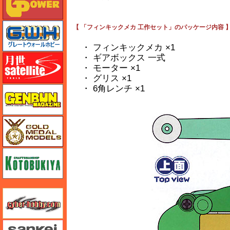
グレートウォールホビー
【 「フィンキックメカ 工作セット」のパッケージ内容 
・ フィンキックメカ ×1
・ ギアボックス 一式
月世 サテライトツールス
・ モーター ×1
・ グリス ×1
・ 6角レンチ ×1
ゲンブンマガジン
ゴールドメダルモデルズ
コトブキヤ
サイバーホビー
さんけい みにちゅあーと