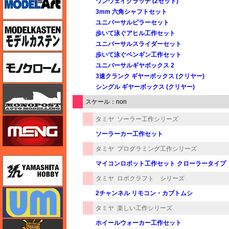
ワンウェイクラッチ (2セット)
3mm 六角シャフトセット
ユニバーサルピラーセット
モデルカステン
歩いて泳ぐアヒル工作セット
ユニバーサルスライダーセット
歩いて泳ぐペンギン工作セット
モノクローム
ユニバーサルギヤボックス 2
3速クランク ギヤーボックス (クリヤー)
シングル ギヤーボックス (クリヤー)
モノポスト
スケール：non
タミヤ
ソーラー工作シリーズ
モンモデル（MENG MODEL）
ソーラーカー工作セット
タミヤ
プログラミング工作シリーズ
ユニモデル
マイコンロボット工作セット クローラータイプ
タミヤ
ロボクラフト シリーズ
ユニモデル
2チャンネル リモコン・カブトムシ
タミヤ
楽しい工作シリーズ
ホイールウォーカー工作セット
ライオンロア（LionRoar）