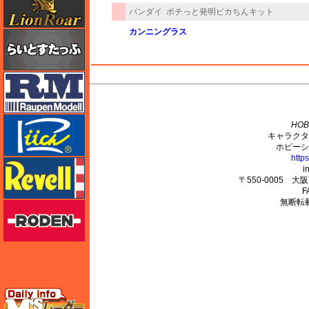
バンダイ
ポチっと発明ピカちんキット
カンニングラス
らいとすたっふ
ラウペンモデル
M's PLUS
リッチモデル
HOB
キャラクタ
ホビーシ
http
レベル
i
〒550-0005 
F
無断転
ローデン
エムズレーダー