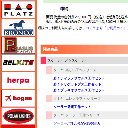
プラッツ
ブロンコモデル（Bronco Models）
通販のご利用方法の詳しくは、
コチラより「ご利用ガイド
ペガサスホビー
関連商品
BELKITS
スケール：ノンスケール
タミヤ
楽しい工作シリーズ
ヘルパ（herpa）
歩くティラノサウルス工作セット
歩くトリケラトプス工作セット
歩くブラキオサウルス工作セット
ホーガンウイングス
タミヤ
エレクラフト シリーズ
ソーラー発電工作セット
ポーラライツ
タミヤ
ソーラー工作シリーズ
ソーラーパネル 0.5V-1500mA
ホビージャパン