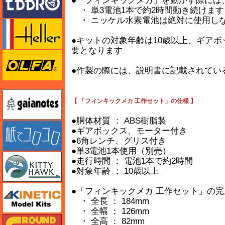
●「フィンキックメカ」を動かす際には
・ 単3電池1本で約2時間動き続けます
・ ニッケル水素電池は絶対に使用し
エレール
●キットの対象年齢は10歳以上、ギア
要となります
オルファ
●作製の際には、説明書に記載されてい
ガイアノーツ
【 「フィンキックメカ 工作セット」の仕様 】
●胴体材質 ： ABS樹脂製
紙でコロコロ
●ギアボックス、モーター付き
●6角レンチ、グリス付き
●単3電池1本使用（別売）
キティホーク
●走行時間 ： 電池1本で約2時間
●対象年齢 ： 10歳以上
キネテック
●「フィンキックメカ 工作セット」の
・ 全長 ： 184mm
・ 全幅 ： 126mm
ガリレオ出版 グランドパワー
・ 全高 ： 82mm