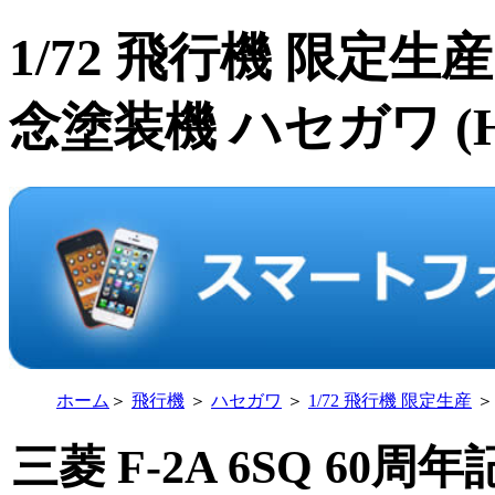
1/72 飛行機 限定生産 
念塗装機 ハセガワ (Ha
ホーム
＞
飛行機
＞
ハセガワ
＞
1/72 飛行機 限定生産
＞
三菱 F-2A 6SQ 60