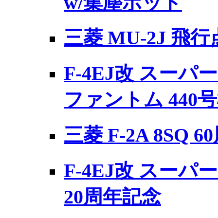
w/集塵ポッド
三菱 MU-2J 飛
F-4EJ改 スー
ファントム 440号
三菱 F-2A 8SQ
F-4EJ改 スーパ
20周年記念