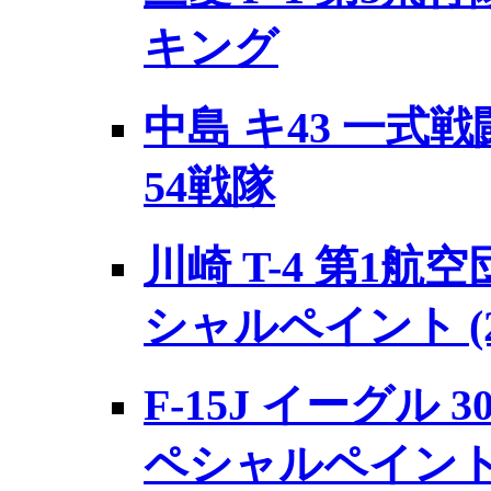
キング
中島 キ43 一式戦
54戦隊
川崎 T-4 第1航
シャルペイント 
F-15J イーグル 3
ペシャルペイン