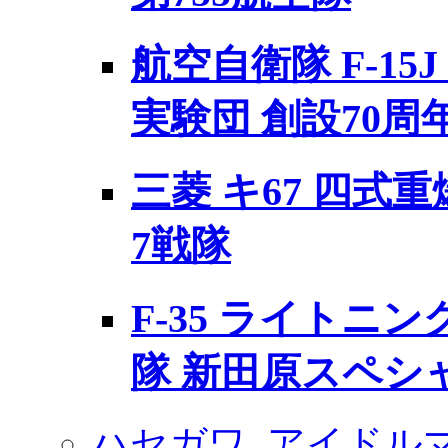
航空自衛隊 F-15
実験団 創設70周
三菱 キ67 四式
7戦隊
F-35 ライトニング
隊 新田原スペシャル
ハセガワ
アイドル