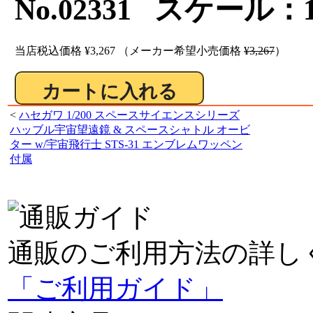
No.02331 スケール：1
当店税込価格
¥3,267
（メーカー希望小売価格
¥3,267
）
<
ハセガワ 1/200 スペースサイエンスシリーズ
ハッブル宇宙望遠鏡 & スペースシャトル オービ
ター w/宇宙飛行士 STS-31 エンブレムワッペン
付属
通販のご利用方法の詳し
「ご利用ガイド」