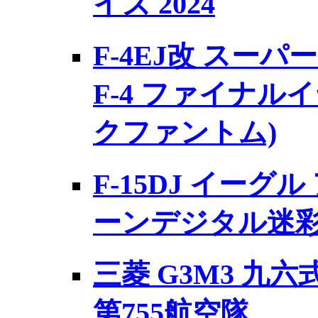
イズ 2024
F-4EJ改 スーパ
F-4 ファイナルイヤ
クファントム)
F-15DJ イーグ
ーンデジタル迷
三菱 G3M3 九六
第755航空隊