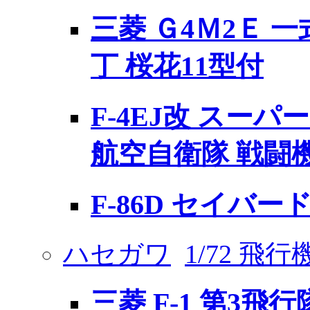
三菱 Ｇ4Ｍ2Ｅ 一
丁 桜花11型付
F-4EJ改 スーパ
航空自衛隊 戦闘機
F-86D セイバ
ハセガワ
1/72 飛
三菱 F-1 第3飛