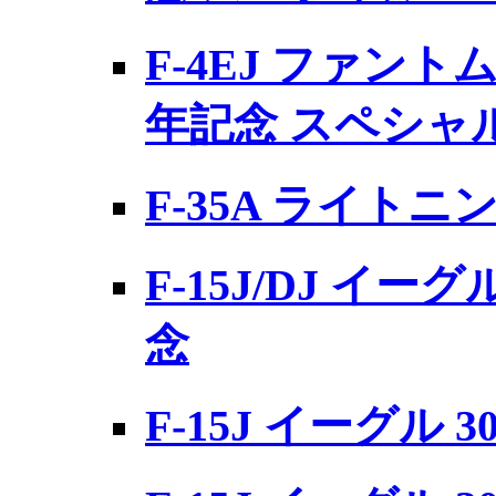
F-4EJ ファントム
年記念 スペシャ
F-35A ライトニ
F-15J/DJ イーグ
念
F-15J イーグル 30