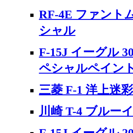
RF-4E ファントム
シャル
F-15J イーグル 3
ペシャルペイン
三菱 F-1 洋上迷
川崎 T-4 ブルーイ
F-15J イーグル 2