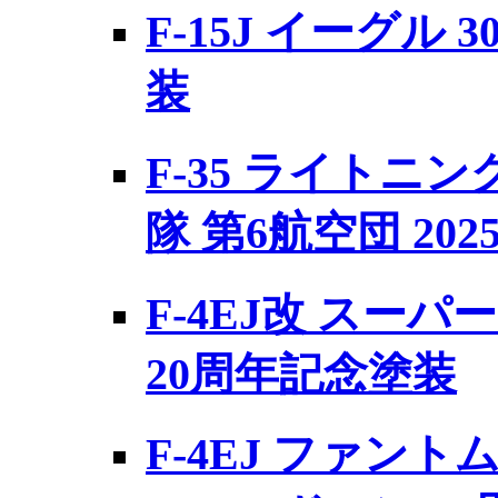
F-15J イーグル 
装
F-35 ライトニング
隊 第6航空団 202
F-4EJ改 スーパ
20周年記念塗装
F-4EJ ファントム