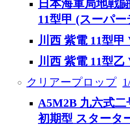
日本海軍局地戦闘機
11型甲 (スーパ
川西 紫電 11型甲 V
川西 紫電 11型乙 V
クリアープロップ
A5M2B 九六式
初期型 スタータ