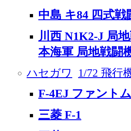
中島 キ84 四式戦
川西 N1K2-J 局
本海軍 局地戦闘
ハセガワ
1/72 飛
F-4EJ ファントム
三菱 F-1