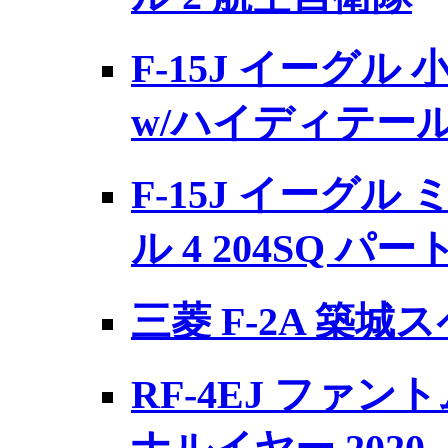
F-15J イーグル 
w/ハイディテー
F-15J イーグ
ル 4 204SQ パー
三菱 F-2A 築城ス
RF-4EJ ファントム