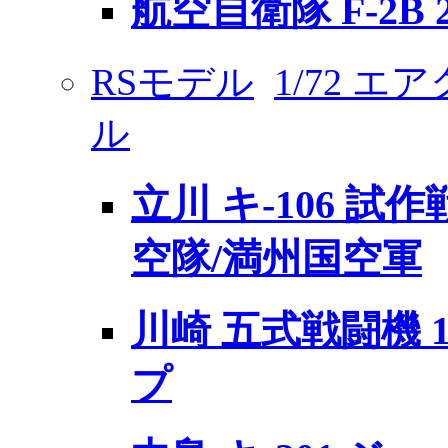
航空自衛隊 F-2B 
RSモデル
1/72 
ル
立川 キ-106 試
空隊/満州国空軍
川崎 五式戦闘機 
プ