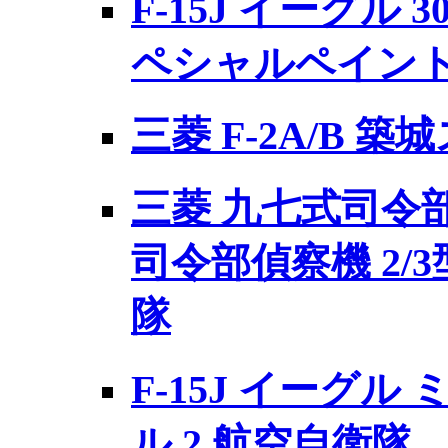
F-15J イーグル 3
ペシャルペイン
三菱 F-2A/B 築
三菱 九七式司令部
司令部偵察機 2/3
隊
F-15J イーグ
ル 2 航空自衛隊