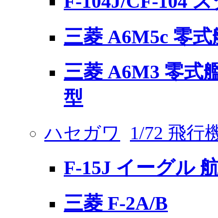
F-104J/CF-1
三菱 A6M5c 零
三菱 A6M3 零式艦
型
ハセガワ
1/72 飛
F-15J イーグル
三菱 F-2A/B