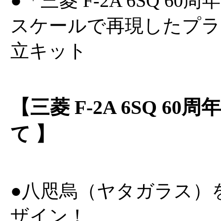
●「三菱 F-2A 6SQ 60
スケールで再現したプラ
立キット
【三菱 F-2A 6SQ 6
て 】
●八咫烏（ヤタガラス）
ザイン！