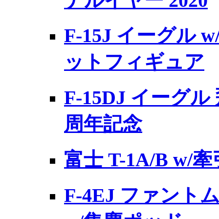
ナルイヤー 2020
F-15J イーグル 
ットフィギュア
F-15DJ イーグ
周年記念
富士 T-1A/B w/
F-4EJ ファント