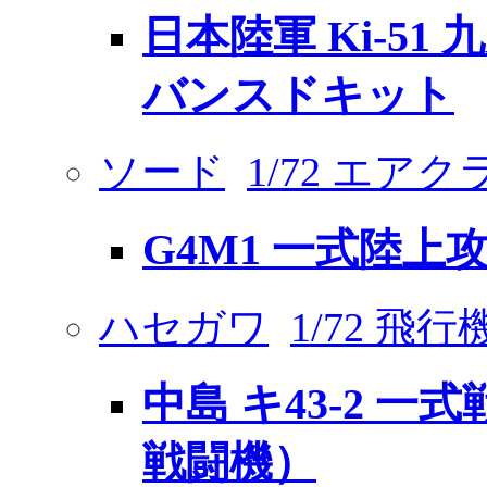
日本陸軍 Ki-51
バンスドキット
ソード
1/72 エア
G4M1 一式陸上攻
ハセガワ
1/72 飛
中島 キ43-2 一
戦闘機）