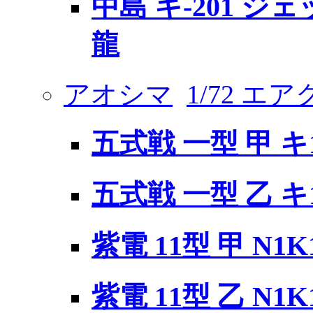
中島 キ-201 ジ
龍
アオシマ
1/72 エ
五式戦 一型 甲 キ1
五式戦 一型 乙 キ1
紫電 11型 甲 N1K1
紫電 11型 乙 N1K1