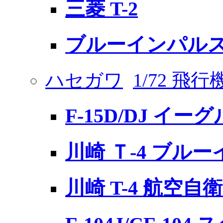
三菱 T-2
ブルーインパルス 
ハセガワ
1/72 飛
F-15D/DJ イーグ
川崎 Ｔ-4 ブルー
川崎 T-4 航空自