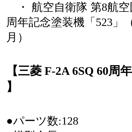
・ 航空自衛隊 第8航空団
周年記念塗装機「523」（
月）
【三菱 F-2A 6SQ 6
】
●パーツ数:128