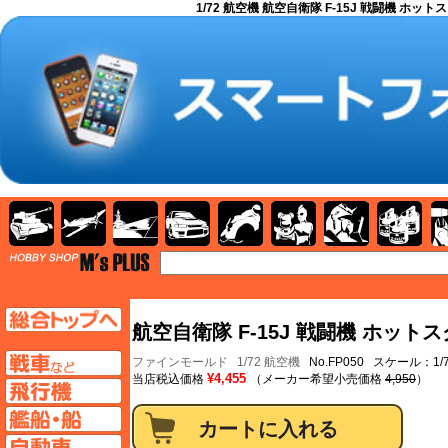
1/72 航空機 航空自衛隊 F-15J 戦闘機 ホットス
AFV
飛行機
艦船
自動車
バイク
キャラクター
ガンダム
塗料
TOP
TOPページへ
航空自衛隊 F-15J 戦闘機 ホットス
AFV
ファインモールド
1/72 航空機
No.FP050 スケール：1/
¥4,455
当店税込価格
（メーカー希望小売価格
4,950
）
飛行機ページへ
艦船ページへ
自動車ページへ