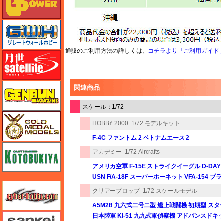
グレートウォールホビー
通販のご利用方法の詳しくは、
コチラより「ご利用ガイド
月世 サテライトツールス
ゲンブンマガジン
関連商品
スケール：1/72
ゴールドメダルモデルズ
HOBBY 2000
1/72 モデルキット
F-4C ファントム 2 ベトナムエース 2
コトブキヤ
アカデミー
1/72 Aircrafts
アメリカ空軍 F-15E ストライクイーグル D-DA
USN F/A-18F スーパーホーネット VFA-154
サイバーホビー
クリアープロップ
1/72 スケールモデル
A5M2B 九六式二号二型 艦上戦闘機 初期型 ス
さんけい みにちゅあーと
日本陸軍 Ki-51 九九式軍偵察機 アドバンスドキ