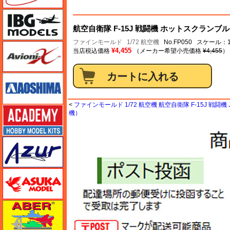
IBG
航空自衛隊 F-15J 戦闘機 ホットスクランブル 
ファインモールド
1/72 航空機
No.FP050 スケール：1
Avioni-X（アヴィオニクス）
¥4,455
当店税込価格
（メーカー希望小売価格
¥4,455
）
アオシマ
<
ファインモールド 1/72 航空機 航空自衛隊 F-15J 戦闘機 
アカデミー
機）
アズール
アスカモデル
アベール