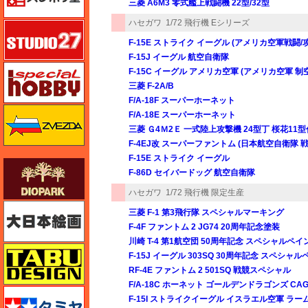
三菱 A6M3 零式艦上戦闘機 22型/32型
ハセガワ
1/72 飛行機 Eシリーズ
スタジオ27・タブデザイン
F-15E ストライク イーグル (アメリカ空軍戦闘
F-15J イーグル 航空自衛隊
スペシャルホビー
F-15C イーグル アメリカ空軍 (アメリカ空軍 
三菱 F-2A/B
F/A-18F スーパーホーネット
ズベズダ（Zvezda）
F/A-18E スーパーホーネット
三菱 Ｇ4Ｍ2Ｅ 一式陸上攻撃機 24型丁 桜花11型
F-4EJ改 スーパーファントム (日本航空自衛隊 戦
F-15E ストライク イーグル
ダイオパーク（diopark）
F-86D セイバードッグ 航空自衛隊
ハセガワ
1/72 飛行機 限定生産
大日本絵画
三菱 F-1 第3飛行隊 スペシャルマーキング
F-4F ファントム 2 JG74 20周年記念塗装
川崎 T-4 第1航空団 50周年記念 スペシャルペイ
タブデザイン・スタジオ27
F-15J イーグル 303SQ 30周年記念 スペシャ
RF-4E ファントム 2 501SQ 戦競スペシャル
F/A-18C ホーネット ゴールデンドラゴンズ CAG 
タミヤ
F-15I ストライクイーグル イスラエル空軍 ラー