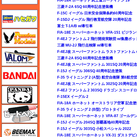
F/A-18A ホーネット 武士道ガーディアン 19'
三菱 F-2A 6SQ 60周年記念塗装機
ハセガワ
F-15C イーグル 日米安全保障条約60周年記念
F-15DJ イーグル 飛行教育航空隊 20周年記念
富士 T-1A/B w/牽引車
ハセガワ
F/A-18E スーパーホーネット VFA-151 ビジラ
F-4EJ ファントム 2 飛行開発実験団 w/集塵ポッ
三菱 MU-2J 飛行点検隊 w/牽引車
バロムモデル
F-4EJ改 スーパーファントム ラストファントム 4
三菱 F-2A 8SQ 60周年記念塗装機
F-4EJ改 スーパーファントム 301SQ 20周年記
バンダイ
F-15J イーグル 306SQ 40周年記念塗装
F-35 ライトニング 2 (A型) 航空自衛隊 第6航空団 
F-4EJ改 スーパーファントム 302SQ 20周年記
パンダホビー
F-4EJ ファントム 2 303SQ ドラゴン スコード
F-15EX イーグル 2
F/A-18A ホーネット オーストラリア空軍 記念
ヒートペン（十和田技研・ブレインファクトリー）
F-35 ライトニング 2 (B型) プロトタイプ
F/A-18E スーパーホーネット VFA-87 ゴール
F-15J イーグル 204SQ 那覇基地40周年記念
BEEMAX
F-15J イーグル 303SQ 小松スペシャル 2022
F/A-18E スーパーホーネット VX-31 ダストデ