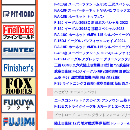
F-4EJ改 スーパーファントム 8SQ 三沢スペシャル
ピットロード
F/A-18F スーパーホーネット VFA-41 ブラックエ
F/A-18B ホーネット トップガン
F-15J イーグル 305SQ 新田原スペシャル 2022
ファインモールド
F-15J イーグル 304SQ 那覇スペシャル 2023
F/A-18C ホーネット VMFA-115 シルバーイー
F-15DJ イーグル パシフィックスカイズ 2024
funtec（ファンテック）
F/A-18D ホーネット VMFA-115 シルバーイー
F-4EJ改 スーパーファントム 302SQ F-4 ファ
F-15DJ イーグル アグレッサー グリーンデジタ
フィニッシャーズ
三菱 G3M3 九六式陸上攻撃機 23型 第755航空隊
航空自衛隊 F-15J イーグル 飛行開発実験団 創
三菱 キ67 四式重爆撃機 飛龍 飛行第7戦隊
フォックスモデル（FOX MODELS）
F-35 ライトニング 2 (B型) 航空自衛隊 新田原ス
ハセガワ
エースコンバット
フクヤ
エースコンバット 7 スカイズ･アンノウン 三菱 F-2A
F-15E ストライクイーグル ガルーダ 1 エース
ピットロード
スモール グランドフォース シリ
フジミ
陸上自衛隊 12式 地対艦誘導弾 新型トレーラー