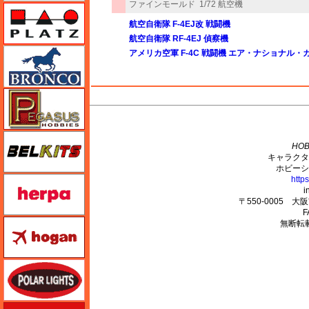
ファインモールド
1/72 航空機
プラッツ
航空自衛隊 F-4EJ改 戦闘機
航空自衛隊 RF-4EJ 偵察機
ブロンコモデル（Bronco Models）
アメリカ空軍 F-4C 戦闘機 エア・ナショナル・
ペガサスホビー
M's PLUS
BELKITS
HOB
キャラクタ
ホビーシ
http
ヘルパ（herpa）
i
〒550-0005 
F
ホーガンウイングス
無断転
ポーラライツ
ホビージャパン