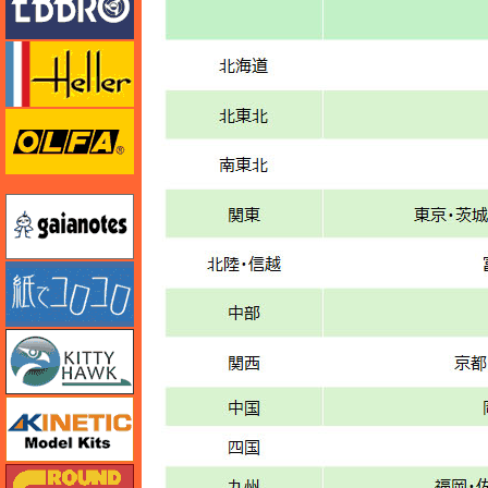
エレール
オルファ
ガイアノーツ
紙でコロコロ
キティホーク
キネテック
ガリレオ出版 グランドパワー