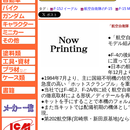
バイクページへ
タグ：
F-15J イーグル
航空自衛隊のF-15
F-15 M
ガンダムページへ
キャラクターページへ
「航空自衛隊 F
ミニカーページへ
●「航空自
その他ページへ
モデル組
塗料ページへ
●F-4の
工具ページへ
に渡って
●日本の航
プラ材ページへ
年12月
ケースページへ
●1984年7月より、主に国籍不明機
急度の高い「ホットスクランブル」を重
書籍ページへ
●当社ではF-4EJ、F-2A/Bに続
の徹底取材による形状／ディテールを再
●キットを手にすることで本機のフォル
メーカー一覧のページはこちら
●また当キットでは配備初期の機体とし
現。
●第202航空隊(宮崎県・新田原基地)
ICM