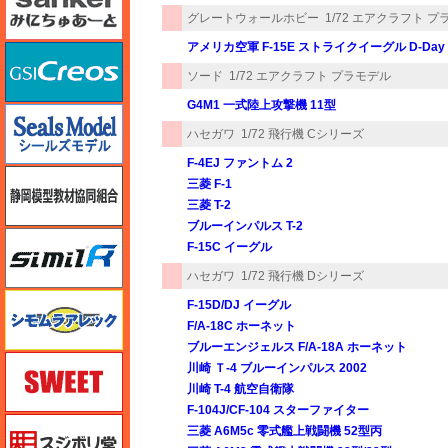
グレートウォールホビー
1/72 エアクラフト 
アメリカ空軍 F-15E ストライクイーグル D-Da
GSIクレオス
ソード
1/72 エアクラフト プラモデル
G4M1 一式陸上攻撃機 11型
シールズモデル
ハセガワ
1/72 飛行機 Cシリーズ
F-4EJ ファントム 2
静岡模型協同組合
三菱 F-1
三菱 T-2
ブルーインパルス T-2
シミラー（similR）
F-15C イーグル
ハセガワ
1/72 飛行機 Dシリーズ
シモムラアレック
F-15D/DJ イーグル
F/A-18C ホーネット
ブルーエンジェルス F/A-18A ホーネット
スイート（SWEET）
川崎 Ｔ-4 ブルーインパルス 2002
川崎 T-4 航空自衛隊
F-104J/CF-104 スターファイター
スジボリ堂
三菱 A6M5c 零式艦上戦闘機 52型丙