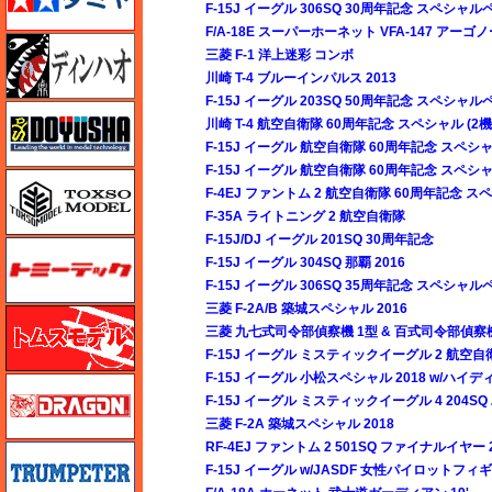
F-15J イーグル 306SQ 30周年記念 スペシャ
F/A-18E スーパーホーネット VFA-147 アーゴ
ディン・ハオ
三菱 F-1 洋上迷彩 コンボ
川崎 T-4 ブルーインパルス 2013
F-15J イーグル 203SQ 50周年記念 スペシャ
童友社
川崎 T-4 航空自衛隊 60周年記念 スペシャル (2
F-15J イーグル 航空自衛隊 60周年記念 スペシ
F-15J イーグル 航空自衛隊 60周年記念 スペシ
トキソモデル（toxso_model）
F-4EJ ファントム 2 航空自衛隊 60周年記念 ス
F-35A ライトニング 2 航空自衛隊
F-15J/DJ イーグル 201SQ 30周年記念
トミーテック
F-15J イーグル 304SQ 那覇 2016
F-15J イーグル 306SQ 35周年記念 スペシャ
三菱 F-2A/B 築城スペシャル 2016
トムスモデル
三菱 九七式司令部偵察機 1型 & 百式司令部偵察機
F-15J イーグル ミスティックイーグル 2 航空自
F-15J イーグル 小松スペシャル 2018 w/ハ
ドラゴン
F-15J イーグル ミスティックイーグル 4 204SQ
三菱 F-2A 築城スペシャル 2018
RF-4EJ ファントム 2 501SQ ファイナルイヤー 2
トランペッター
F-15J イーグル w/JASDF 女性パイロットフィ