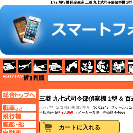
1/72 飛行機 限定生産 三菱 九七式司令部偵察機 1型 
AFV
飛行機
艦船
自動車
バイク
キャラクター
ガンダム
塗料
TOP
TOPページへ
三菱 九七式司令部偵察機 1型 & 百
AFV
ハセガワ
1/72 飛行機 限定生産
No.02243 スケール：1/
¥3,960
当店税込価格
（メーカー希望小売価格
4,400
）
飛行機ページへ
艦船ページへ
自動車ページへ