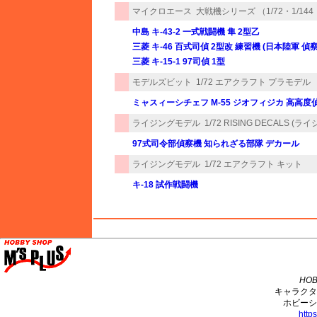
マイクロエース
大戦機シリーズ （1/72・1/144
中島 キ-43-2 一式戦闘機 隼 2型乙
三菱 キ-46 百式司偵 2型改 練習機 (日本陸軍 偵
三菱 キ-15-1 97司偵 1型
モデルズビット
1/72 エアクラフト プラモデル
ミャスィーシチェフ M-55 ジオフィジカ 高高度
ライジングモデル
1/72 RISING DECALS 
97式司令部偵察機 知られざる部隊 デカール
ライジングモデル
1/72 エアクラフト キット
キ-18 試作戦闘機
M's PLUS
HOB
キャラクタ
ホビーシ
http