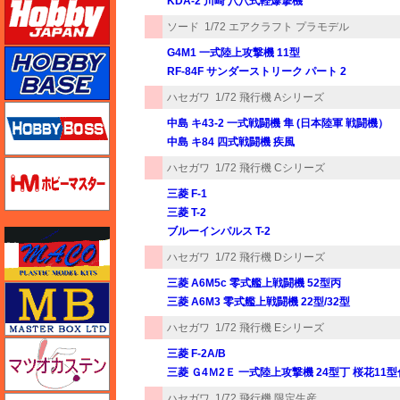
KDA-2 川崎 八八式軽爆撃機
ソード
1/72 エアクラフト プラモデル
G4M1 一式陸上攻撃機 11型
ホビーベース
RF-84F サンダーストリーク パート 2
ハセガワ
1/72 飛行機 Aシリーズ
ホビーボス
中島 キ43-2 一式戦闘機 隼 (日本陸軍 戦闘機）
中島 キ84 四式戦闘機 疾風
ホビーマスター
ハセガワ
1/72 飛行機 Cシリーズ
三菱 F-1
三菱 T-2
ブルーインパルス T-2
マコ
ハセガワ
1/72 飛行機 Dシリーズ
三菱 A6M5c 零式艦上戦闘機 52型丙
マスターボックス
三菱 A6M3 零式艦上戦闘機 22型/32型
ハセガワ
1/72 飛行機 Eシリーズ
マツオカステン
三菱 F-2A/B
三菱 Ｇ4Ｍ2Ｅ 一式陸上攻撃機 24型丁 桜花11型
ハセガワ
1/72 飛行機 限定生産