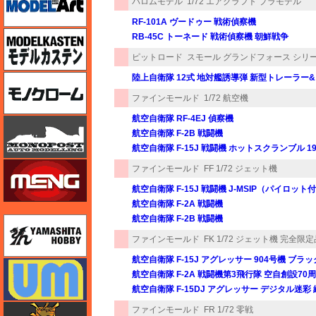
バロムモデル
1/72 エアクラフト プラモデル
RF-101A ヴードゥー 戦術偵察機
モデルカステン
RB-45C トーネード 戦術偵察機 朝鮮戦争
ピットロード
スモール グランドフォース シリ
陸上自衛隊 12式 地対艦誘導弾 新型トレーラー
モノクローム
ファインモールド
1/72 航空機
航空自衛隊 RF-4EJ 偵察機
モノポスト
航空自衛隊 F-2B 戦闘機
航空自衛隊 F-15J 戦闘機 ホットスクランブル 1
モンモデル（MENG MODEL）
ファインモールド
FF 1/72 ジェット機
航空自衛隊 F-15J 戦闘機 J-MSIP（パイロット
航空自衛隊 F-2A 戦闘機
航空自衛隊 F-2B 戦闘機
ユニモデル
ファインモールド
FK 1/72 ジェット機 完全限
航空自衛隊 F-15J アグレッサー 904号機 ブラ
ユニモデル
航空自衛隊 F-2A 戦闘機第3飛行隊 空自創設70
航空自衛隊 F-15DJ アグレッサー デジタル迷彩 
ライオンロア（LionRoar）
ファインモールド
FR 1/72 零戦