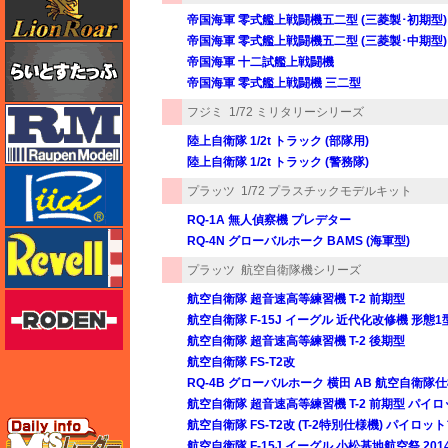
帝国海軍 零式艦上戦闘機五二型 (三菱製･初期型)
帝国海軍 零式艦上戦闘機五二型 (三菱製･中期型)
らいとすたっふ
帝国海軍 十二試艦上戦闘機
帝国海軍 零式艦上戦闘機 三二型
フジミ
1/72 ミリタリーシリーズ
ラウペンモデル
陸上自衛隊 1/2t トラック (部隊用)
陸上自衛隊 1/2t トラック (警務隊)
リッチモデル
プラッツ
1/72 プラスチックモデルキット
RQ-1A 無人偵察機 プレデター
レベル
RQ-4N グローバルホーク BAMS (海軍型)
プラッツ
航空自衛隊機シリーズ
ローデン
航空自衛隊 超音速高等練習機 T-2 前期型
航空自衛隊 F-15J イーグル 近代化改修機 形態1型 
航空自衛隊 超音速高等練習機 T-2 後期型
航空自衛隊 FS-T2改
RQ-4B グローバルホーク 横田 AB 航空自衛
航空自衛隊 超音速高等練習機 T-2 前期型 パイ
エムズレーダー
航空自衛隊 FS-T2改 (T-2特別仕様機) パイロ
航空自衛隊 F-15J イーグル 小松基地航空祭 20