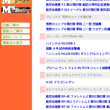
航空自衛隊 T-2 第22飛行隊 創設10周年記念塗装
エムズミーティング
航空自衛隊 F-15J イーグル 第305飛行隊 新田
プレックス
荒野のコトブキ飛行隊
荒野のコトブキ飛行隊 零戦 二一型 空賊機
店舗ご案内
荒野のコトブキ飛行隊 零戦 二一型 ウガデン所属機
通販のご案内
送料について
ブレンガン
1/72 Plastic kits
通販法の表示
ハインケル Hs126B-1
国際 タ号 試作特殊攻撃機
ヘンシェル Hs126 K6/B1 ギリシア/エストニア/
ブロンコモデル
1/72 エアクラフト プラモデル
ブローム ウント フォス Bv P178 ジェット偵察
ホビーボス
1/72 エアクラフト プラモデル
U-2C ドラゴンレディ
ホビーマスター
1/72 エアパワー シリーズ （
航空自衛隊 RF-4E ファントム 2 第501飛行隊 
航空自衛隊 RF-4EJ ファントム 2 第501飛行隊 退
航空自衛隊 RF-4E ファントム 2 第501飛行隊 最