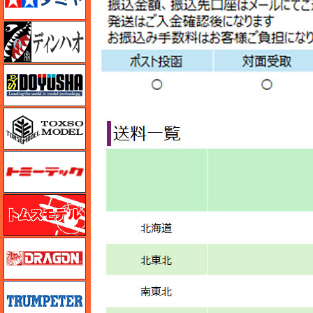
ディン・ハオ
童友社
トキソモデル（toxso_model）
トミーテック
トムスモデル
ドラゴン
トランペッター