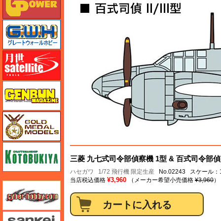
グレートウォールホビー
月世 サテライトツールス
ゲンブンマガジン
ゴールドメダルモデルズ
コトブキヤ
三菱 九七式司令部偵察機 1型 & 百式司令部偵察
ハセガワ
1/72 飛行機 限定生産
No.02243 スケール：1
¥3,960
当店税込価格
（メーカー希望小売価格
¥3,960
）
サイバーホビー
さんけい みにちゅあーと