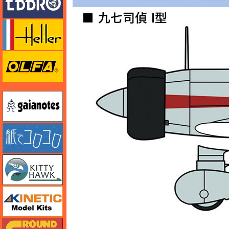
エレール
オルファ
ガイアノーツ
紙でコロコロ
キティホーク
キネテック
ガリレオ出版 グランドパワー