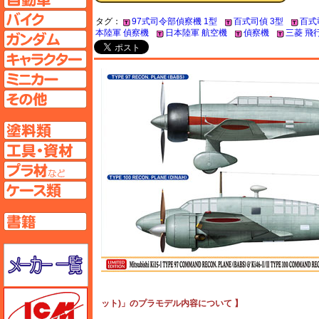
バイクページへ
タグ：
97式司令部偵察機 1型
百式司偵 3型
百式
本陸軍 偵察機
日本陸軍 航空機
偵察機
三菱 飛
ガンダムページへ
キャラクターページへ
ミニカーページへ
その他ページへ
塗料ページへ
工具ページへ
プラ材ページへ
ケースページへ
書籍ページへ
メーカー一覧のページはこちら
ICM
ット)」のプラモデル内容について 】