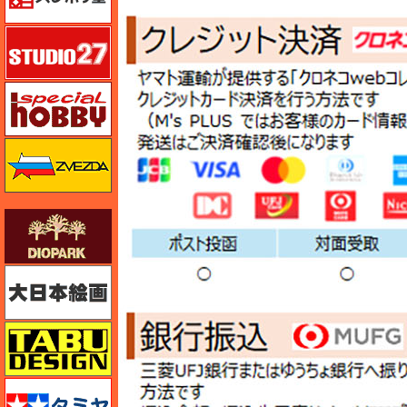
スタジオ27・タブデザイン
スペシャルホビー
ズベズダ（Zvezda）
ダイオパーク（diopark）
大日本絵画
タブデザイン・スタジオ27
タミヤ