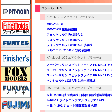
ピットロード
スケール：1/72
ICM
1/72 エアクラフト プラモデル
ファインモールド
MiG-25 RBF
MiG-25RU 複座偵察機
フォッケウルフ Fw189A-1
funtec（ファンテック）
フォッケウルフ Fw189A-2
フォッケウルフ Fw189A-1 偵察機
ドルニエ Do215Ｂ-5 双発偵察機
フィニッシャーズ
KP Model
1/72 エアクラフト プラモデル
スーパーマリン スピットファイア PR Mk.11 
フォックスモデル（FOX MODELS）
スーパーマリン スピットファイア PR Mk.11 
スーパーマリン スピットファイア PR Mk.11 D-
ヘンシェル Hs126A/B-1 地中海戦線
フクヤ
RSモデル
1/72 エアクラフト プラモデル
立川 キ-106 試作戦闘機 日本陸軍航空隊/満州国
フジミ
F-4/F-4A ライトニング アルジェリア 1943
中島 キ-201 ジェット戦闘襲撃機 火龍