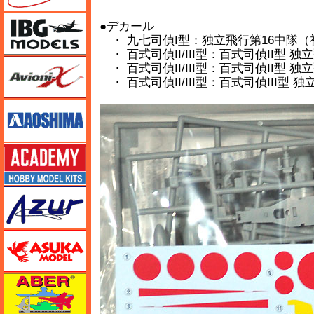
IBG
●デカール
・ 九七司偵I型：独立飛行第16中隊（
・ 百式司偵II/III型：百式司偵II型 
Avioni-X（アヴィオニクス）
・ 百式司偵II/III型：百式司偵II型 
・ 百式司偵II/III型：百式司偵III型 
アオシマ
アカデミー
アズール
アスカモデル
アベール