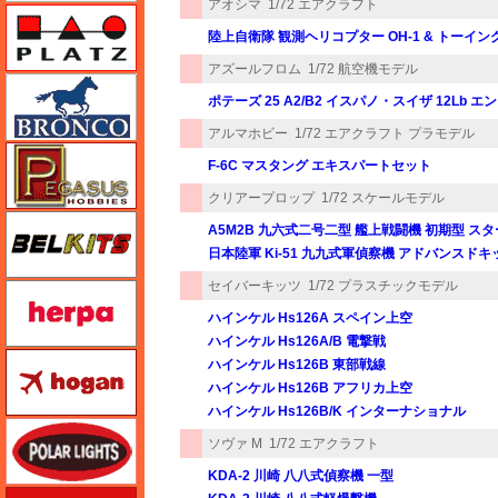
アオシマ
1/72 エアクラフト
プラッツ
陸上自衛隊 観測ヘリコプター OH-1 & トーイ
アズールフロム
1/72 航空機モデル
ブロンコモデル（Bronco Models）
ポテーズ 25 A2/B2 イスパノ・スイザ 12Lb 
アルマホビー
1/72 エアクラフト プラモデル
ペガサスホビー
F-6C マスタング エキスパートセット
クリアープロップ
1/72 スケールモデル
BELKITS
A5M2B 九六式二号二型 艦上戦闘機 初期型 ス
日本陸軍 Ki-51 九九式軍偵察機 アドバンスドキ
セイバーキッツ
1/72 プラスチックモデル
ヘルパ（herpa）
ハインケル Hs126A スペイン上空
ハインケル Hs126A/B 電撃戦
ホーガンウイングス
ハインケル Hs126B 東部戦線
ハインケル Hs126B アフリカ上空
ハインケル Hs126B/K インターナショナル
ポーラライツ
ソヴァ M
1/72 エアクラフト
KDA-2 川崎 八八式偵察機 一型
ホビージャパン