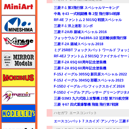
ミニアート
三菱 F-1 第3飛行隊 スペシャルマーキング
中島 キ43 一式戦闘機 隼 2型 飛行隊54戦隊
ミネシマ
RF-4E ファントム 2 501SQ 戦競スペシャル
三菱 F-1 洋上迷彩 コンボ
三菱 F-2A/B 築城スペシャル 2016
ミラージュホビー
フォッケウルフ Fw189A-1/2 近距離偵察飛行隊
三菱 F-2A 築城スペシャル 2018
ミグ 25RBT フォックスバット ワールド フォ
ミラーモデルズ
RF-4EJ ファントム 2 501SQ ファイナルイヤー 2
三菱 F-2A 6SQ 60周年記念塗装機
三菱 F-2A 8SQ 60周年記念塗装機
メビウス
F-15J イーグル 305SQ 新田原スペシャル 2022
F-15J イーグル 304SQ 那覇スペシャル 2023
F-15DJ イーグル パシフィックスカイズ 2024
メリットインターナショナル
F-15DJ イーグル アグレッサー グリーンデジタ
三菱 G3M3 九六式陸上攻撃機 23型 第755航空隊
三菱 キ67 四式重爆撃機 飛龍 飛行第7戦隊
モデラーズ
ハセガワ
エースコンバット
エースコンバット 7 スカイズ･アンノウン 三菱 F-2A
モデルアート