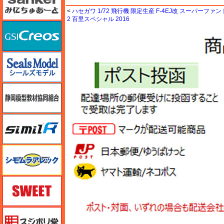
<
ハセガワ 1/72 飛行機 限定生産 F-4EJ改 スーパーファント
2 百里スペシャル 2016
GSIクレオス
シールズモデル
静岡模型協同組合
シミラー（similR）
シモムラアレック
スイート（SWEET）
スジボリ堂