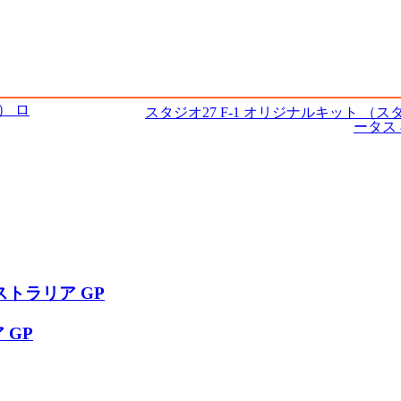
） ロ
スタジオ27 F-1 オリジナルキット （
ータス 
ーストラリア GP
 GP