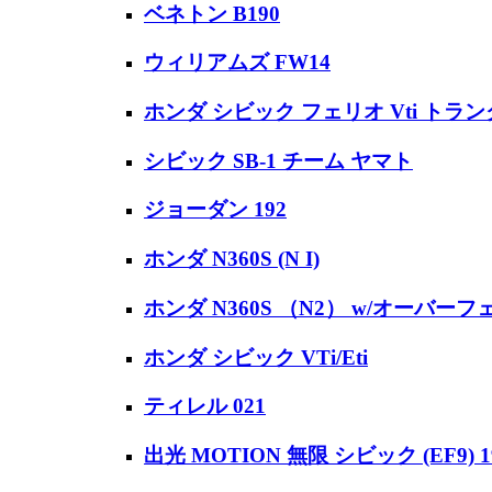
ベネトン B190
ウィリアムズ FW14
ホンダ シビック フェリオ Vti ト
シビック SB-1 チーム ヤマト
ジョーダン 192
ホンダ N360S (N I)
ホンダ N360S （N2） w/オーバー
ホンダ シビック VTi/Eti
ティレル 021
出光 MOTION 無限 シビック (EF9) 