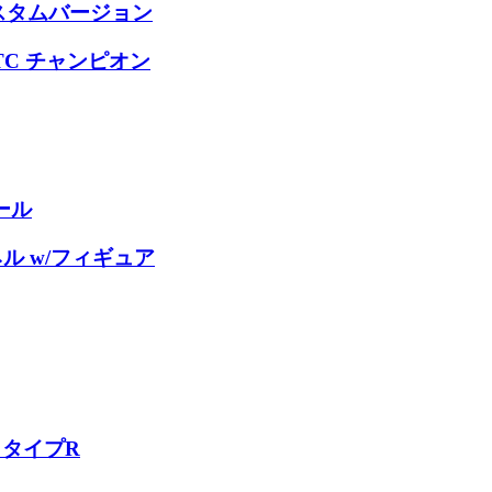
 カスタムバージョン
 JTC チャンピオン
ール
ドネル w/フィギュア
 タイプR