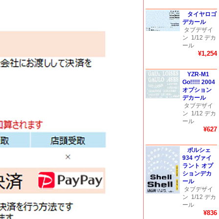
タイヤロゴ
デカール
タブデザイ
ン
1/12 デカ
ール
¥1,254
YZR-M1
Go!!!!! 2004
オプション
デカール
タブデザイ
ン
1/12 デカ
ール
¥627
ポルシェ
934 ヴァイ
ラント オプ
ションデカ
ール
タブデザイ
ン
1/12 デカ
ール
¥836