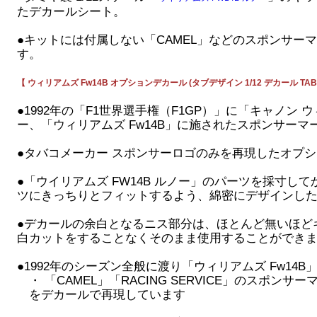
たデカールシート。
●キットには付属しない「CAMEL」などのスポンサー
す。
【 ウィリアムズ Fw14B オプションデカール (タブデザイン 1/12 デカール TABU
●1992年の「F1世界選手権（F1GP）」に「キャノン
ー、「ウィリアムズ Fw14B」に施されたスポンサー
●タバコメーカー スポンサーロゴのみを再現したオプ
●「ウイリアムズ FW14B ルノー」のパーツを採寸し
ツにきっちりとフィットするよう、綿密にデザインし
●デカールの余白となるニス部分は、ほとんど無いほど
白カットをすることなくそのまま使用することができ
●1992年のシーズン全般に渡り「ウィリアムズ Fw14
・ 「CAMEL」「RACING SERVICE」のスポンサ
をデカールで再現しています