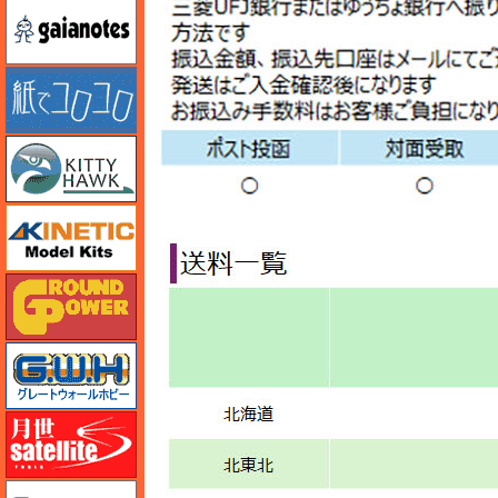
ガイアノーツ
紙でコロコロ
キティホーク
キネテック
ガリレオ出版 グランドパワー
グレートウォールホビー
月世 サテライトツールス
ゲンブンマガジン