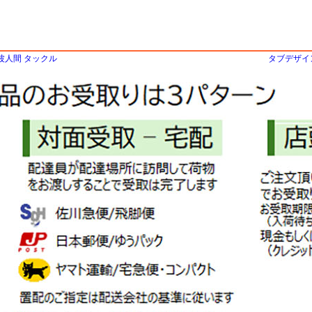
 電波人間 タックル
タブデザイン 