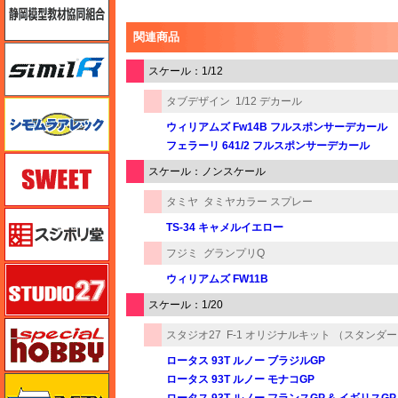
関連商品
シミラー（similR）
スケール：1/12
タブデザイン
1/12 デカール
シモムラアレック
ウィリアムズ Fw14B フルスポンサーデカール
フェラーリ 641/2 フルスポンサーデカール
スイート（SWEET）
スケール：ノンスケール
タミヤ
タミヤカラー スプレー
スジボリ堂
TS-34 キャメルイエロー
フジミ
グランプリQ
スタジオ27・タブデザイン
ウィリアムズ FW11B
スケール：1/20
スペシャルホビー
スタジオ27
F-1 オリジナルキット （スタンダ
ロータス 93T ルノー ブラジルGP
ロータス 93T ルノー モナコGP
ズベズダ（Zvezda）