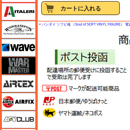
イタレリ
ウインザー＆ニュートン
<
バンダイ ソフビ魂 （Soul of SOFT VINYL FIGURE）
ウェーブ
ウォーマスターズ
エアテックス
エアフィックス
AFVクラブ