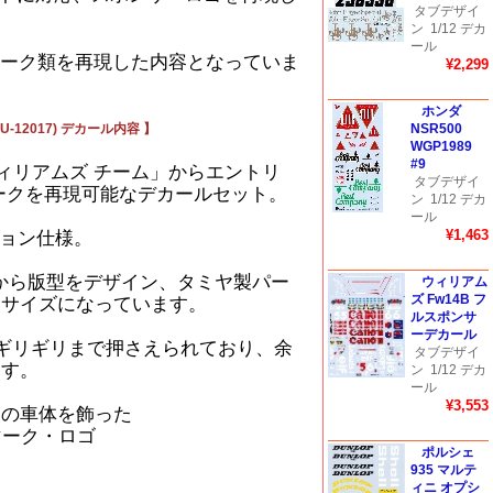
タブデザイ
ン
1/12 デカ
ール
マーク類を再現した内容となっていま
¥2,299
ホンダ
-12017) デカール内容 】
NSR500
WGP1989
#9
 ウィリアムズ チーム」からエントリ
タブデザイ
マークを再現可能なデカールセット。
ン
1/12 デカ
ール
¥1,463
ション仕様。
てから版型をデザイン、タミヤ製パー
ウィリアム
ズ Fw14B フ
たサイズになっています。
ルスポンサ
ーデカール
ギリギリまで押さえられており、余
タブデザイ
ます。
ン
1/12 デカ
ール
¥3,553
B」の車体を飾った
ーマーク・ロゴ
ポルシェ
935 マルテ
ィニ オプシ