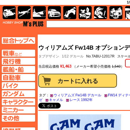
1
AFV
飛行機
艦船
自動車
バイク
キャラクター
ガンダム
塗料
TOP
TOPページへ
ウィリアムズ Fw14B オプションデ
AFV
タブデザイン
1/12 デカール
No.TABU-12017R スケール
飛行機ページへ
¥1,463
当店税込価格
（メーカー希望小売価格
1,540
）
艦船ページへ
自動車ページへ
バイクページへ
ガンダムページへ
タグ：
ウィリアムズ Fw14B デカール
FW14 ディ
ゼ
キャメル
レース 1992年
キャラクターページへ
ミニカーページへ
その他ページへ
塗料ページへ