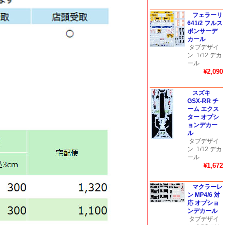
フェラーリ
641/2 フルス
ポンサーデ
カール
タブデザイ
ン
1/12 デカ
ール
¥2,090
スズキ
GSX-RR チ
ーム エクス
ター オプシ
ョンデカー
ル
タブデザイ
ン
1/12 デカ
ール
¥1,672
マクラーレ
ン MP4/6 対
応 オプショ
ンデカール
タブデザイ