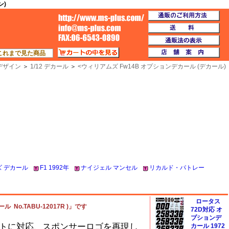
ン)
通
TOP
送
通
カートの中を見る
店
これまで見た商品
デザイン
＞
1/12 デカール
＞
<
ウィリアムズ Fw14B オプションデカール (デカール)
 デカール
F1 1992年
ナイジェル マンセル
リカルド・パトレー
ロータス
No.TABU-12017R )」です
72D対応 オ
プションデ
トに対応、スポンサーロゴを再現し
カール 1972