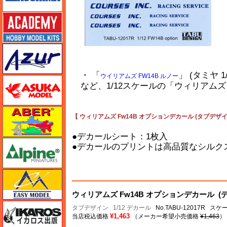
アカデミー
アズール
・ 「
」 (タミヤ 
ウイリアムズ FW14B ルノー
アスカモデル
など、1/12スケールの「ウィリアムズ 
アベール
【 ウィリアムズ Fw14B オプションデカール (タブデザイン 
●デカールシート：1枚入
アルパイン
●デカールのプリントは高品質なシルク
イージーモデル
ウィリアムズ Fw14B オプションデカール (
イカロス出版
タブデザイン
1/12 デカール
No.TABU-12017R スケー
¥1,463
当店税込価格
（メーカー希望小売価格
¥1,463
）