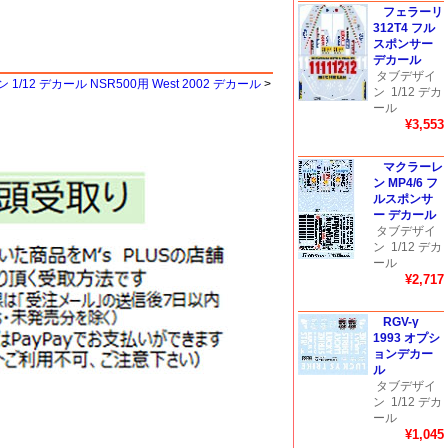
フェラーリ
312T4 フル
スポンサー
デカール
タブデザイ
1/12 デカール NSR500用 West 2002 デカール
>
ン
1/12 デカ
ール
¥3,553
マクラーレ
ン MP4/6 フ
ルスポンサ
ー デカール
タブデザイ
ン
1/12 デカ
ール
¥2,717
RGV-γ
1993 オプシ
ョンデカー
ル
タブデザイ
ン
1/12 デカ
ール
¥1,045