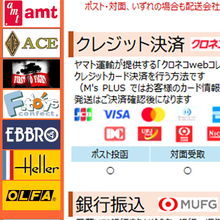
amt
エース
FTF
エフトイズ
エブロ
エレール
オルファ