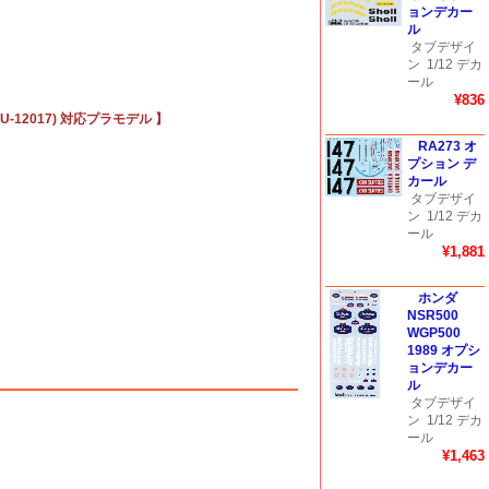
ョンデカー
ル
タブデザイ
ン
1/12 デカ
ール
¥836
U-12017) 対応プラモデル 】
RA273 オ
プション デ
カール
タブデザイ
ン
1/12 デカ
ール
¥1,881
ホンダ
NSR500
WGP500
1989 オプシ
ョンデカー
ル
タブデザイ
ン
1/12 デカ
ール
¥1,463