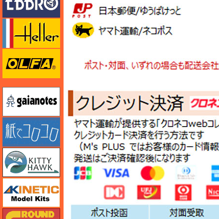
エレール
オルファ
ガイアノーツ
紙でコロコロ
キティホーク
キネテック
ガリレオ出版 グランドパワー