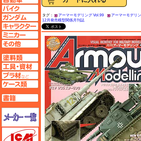
バイクページへ
タグ：
アーマーモデリング Vol.99
アーマーモデリング
ガンダムページへ
12月発売模型関係月刊誌
キャラクターページへ
ミニカーページへ
その他ページへ
塗料ページへ
工具ページへ
プラ材ページへ
ケースページへ
書籍ページへ
メーカー一覧のページはこちら
ICM