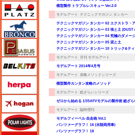
プラッツ
模型製作 トラブルレスキュー Ver.2.0
モデルアート
テクニックマガジン タンカー
ブロンコモデル（Bronco Models）
テクニックマガジン タンカー 02 エクストラ・
テクニックマガジン タンカー 03 埃と土 (DUST & 
テクニックマガジン タンカー 04 究極のダメー
ペガサスホビー
テクニックマガジン タンカー 05 泥と土
テクニックマガジン タンカー 10 トリック&テ
モデルアート
月刊 モデルアート
BELKITS
モデルアート 2014年4月号
モデルアート
攻略メソッドシリーズ
ヘルパ（herpa）
模型製作カンタン攻略のメソッド
モデルアート
総ざらいシリーズ
ホーガンウイングス
ゼロから始める 1/35AFVモデルの製作術 総ざらい
モデルアート
臨時増刊
ポーラライツ
モデルフィーベル 自走砲 Vol.1
パンツァーグラフ！ 16 (水陸両用車)
パンツァーグラフ！ 18
ホビージャパン