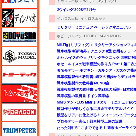
イカロス出版
J Wings （Jウイング）
Jウイング 2008年2月号
ディン・ハオ
イカロス出版
イカロスムック
ミリタリーミニチュア ベーシックマニュアル
童友社
ホビージャパン
HOBBY JAPAN MOOK
Mil-Fig (ミリフィグ) ミリタリーアクションフ
トキソモデル（toxso_model）
戦車模型 斬新海外テクニック 8選 欧州モデラ
ホセ ルイスのウェザリングテクニック 四季に対
ホセ・ルイスの戦車模型の作り方 Part 1 第二
トミーテック
著名モデラー ホアキン・ガルシア・ガスケス指南
戦車模型製作の教科書 -組立の初歩からディオラ
戦車模型製作の教科書 MENG編
トムスモデル
戦車模型製作の教科書 日本戦車の系譜 - 日本陸軍
戦車模型の教科書 ドイツ戦車編
MMファン - 1/35 MM(ミリタリーミニチュア)の
ドラゴン
模型作りが楽しくなる工具＆マテリアルガイド
模型をリアルに仕上げる！ フィニッシュワーク
プロモデラー直伝！戦車模型上達の近道
トランペッター
たった2日でここまでできる！ 週末ホビーライ