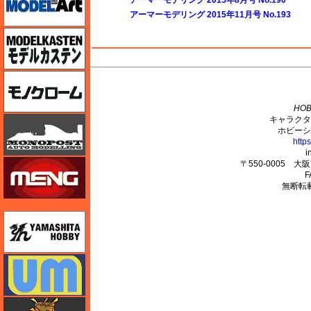
アーマーモデリング 2015年11月号 No.193
モデルカステン
M's PLUS
モノクローム
HOB
キャラクタ
モノポスト
ホビーシ
http
i
モンモデル（MENG MODEL）
〒550-0005 
F
無断転
ユニモデル
ユニモデル
ライオンロア（LionRoar）