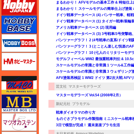
まるわかり！ AFVモデルの基本工作 & 時短仕
まるわかり！ スケールモデルの簡単仕上げ塗装 
ドイツ戦車データベース (4) パンサー戦車、軽戦
ホビーベース
ドイツ戦車データベース (1) タイガー戦車/装輪
アメリカ戦車データベース (2) 現用編
ドイツ戦車データベース (3) 3号戦車/3号突撃砲、S
ホビーボス
パンツァーグラフ！ 2 (4号戦車の直系/ドイツ
パンツァーグラフ！ 3 (とことん楽しむ悦楽のA
パンツァーグラフ！ 10 (七人のミリタリーモ
ホビーマスター
モデルフィーベル WW2 最強重戦車列伝 & 10.5
スケールモデルの常識と非常識 1 ツール&工作
スケールモデルの常識と非常識 3 ウェザリング
AFV塗装再検証 1 WW2 ドイツ 第2次大戦 AF
マコ
芸文社
マスターモデラーズ
マスターモデラーズ Vol.54 (2008年2月）
マスターボックス
新紀元社
プラモデル
戦車ダイオラマの作り方
マツオカステン
ものぐさプラモデル作製指南 ミニスケール戦車
3日で模型が完成！ 週末楽楽プラモ生活
大日本絵画
Armour Modeling