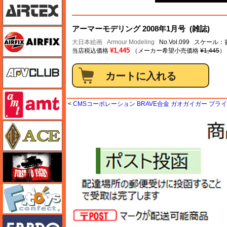
アーマーモデリング 2008年1月号 (雑誌)
エアフィックス
大日本絵画
Armour Modeling
No.Vol.099 スケール
¥1,445
当店税込価格
（メーカー希望小売価格
¥1,445
）
AFVクラブ
amt
<
CMSコーポレーション BRAVE合金 ガオガイガー プラ
エース
FTF
エフトイズ
エブロ