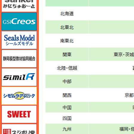
GSIクレオス
シールズモデル
静岡模型協同組合
シミラー（similR）
シモムラアレック
スイート（SWEET）
スジボリ堂