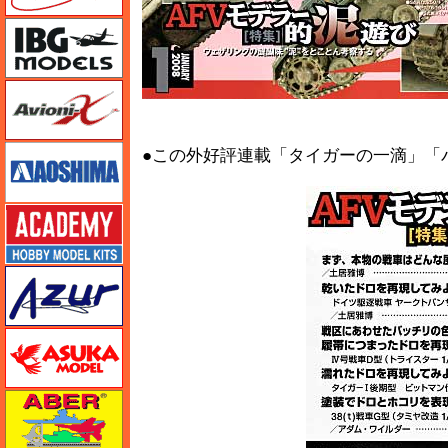
IBG
Avioni-X（アヴィオニクス）
アオシマ
●この外好評連載「タイガーの一滴」「
アカデミー
アズール
アスカモデル
アベール