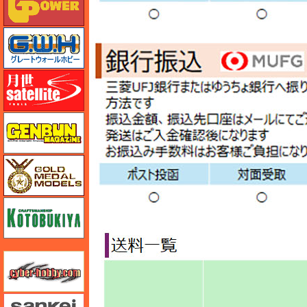
グレートウォールホビー
月世 サテライトツールス
ゲンブンマガジン
ゴールドメダルモデルズ
コトブキヤ
サイバーホビー
さんけい みにちゅあーと