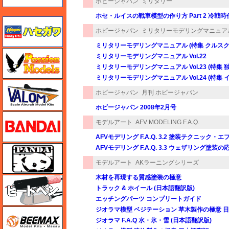
ホビージャパン
ミリタリー
ホセ・ルイスの戦車模型の作り方 Part 2 冷戦
ハセガワ
ホビージャパン
ミリタリーモデリングマニュア
ミリタリーモデリングマニュアル (特集 クルスク
ハセガワ
ミリタリーモデリングマニュアル Vol.22
ミリタリーモデリングマニュアル Vol.23 (特集
ミリタリーモデリングマニュアル Vol.24 (特集 
バロムモデル
ホビージャパン
月刊 ホビージャパン
ホビージャパン 2008年2月号
バンダイ
モデルアート
AFV MODELING F.A.Q.
AFVモデリング F.A.Q. 3.2 塗装テクニック
パンダホビー
AFVモデリング F.A.Q. 3.3 ウェザリング塗装の
モデルアート
AKラーニングシリーズ
木材を再現する質感塗装の極意
ヒートペン（十和田技研・ブレインファクトリー）
トラック & ホイール (日本語翻訳版)
エッチングパーツ コンプリートガイド
ジオラマ模型 ベジテーション 草木製作の極意 
BEEMAX
ジオラマ F.A.Q 水・氷・雪 (日本語翻訳版)