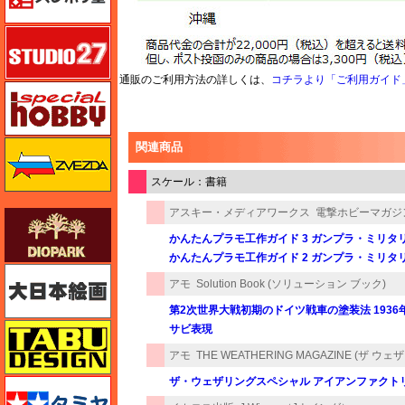
スタジオ27・タブデザイン
通販のご利用方法の詳しくは、
コチラより「ご利用ガイド
スペシャルホビー
ズベズダ（Zvezda）
関連商品
スケール：書籍
アスキー・メディアワークス
電撃ホビーマガジン
ダイオパーク（diopark）
かんたんプラモ工作ガイド 3 ガンプラ・ミリタ
かんたんプラモ工作ガイド 2 ガンプラ・ミリタ
大日本絵画
アモ
Solution Book (ソリューション ブック)
第2次世界大戦初期のドイツ戦車の塗装法 1936年-
タブデザイン・スタジオ27
サビ表現
アモ
THE WEATHERING MAGAZINE (ザ ウ
ザ・ウェザリングスペシャル アイアンファクト
タミヤ