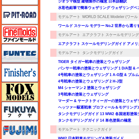
ジオラマ模型 建物製作の極意 日本語翻訳
水彩色鉛筆で簡単ウェザリング ウェザリングペ
ピットロード
モデルアート
WORLD SCALE Modeler (
ワールド スケール モデラー No.2 世界から
ファインモールド
モデルアート
エアクラフト スケールモデリン
エアクラフト スケールモデリングガイド アメリ
funtec（ファンテック）
モデルアート
タンクモデリングガイド
TIGER タイガー戦車の塗装とウェザリング
フィニッシャーズ
パンサー戦車の塗装とウェザリング 1 D/A型 &
4号戦車の塗装とウェザリング 1 A-G型 & ブル
4号戦車の塗装とウェザリング 2 H-J型
フォックスモデル（FOX MODELS）
M4 シャーマン 2 塗装とウェザリング
3号戦車の塗装とウェザリング
マーダー & ヤークトティーガーの塗装とウェザ
フクヤ
ヘッツァー駆逐戦車 プロフィール＆モデリング
タンクモデリングガイド 13 WW2 各国迷彩塗
タンクモデリングガイド 14 単色塗装の極意
フジミ
モデルアート
テクニックガイド
WW2 日本戦車モデリング＆塗装ガイド