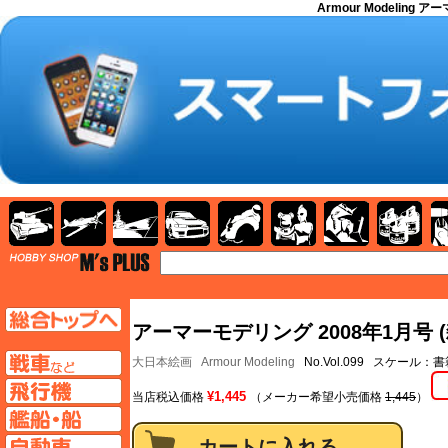
Armour Modeling
AFV
飛行機
艦船
自動車
バイク
キャラクター
ガンダム
塗料
TOP
TOPページへ
アーマーモデリング 2008年1月号 (
AFV
大日本絵画
Armour Modeling
No.Vol.099 スケール：書
飛行機ページへ
¥1,445
当店税込価格
（メーカー希望小売価格
1,445
）
艦船ページへ
自動車ページへ