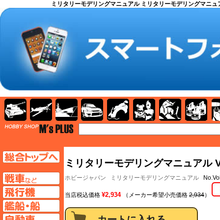
ミリタリーモデリングマニュアル ミリタリーモデリングマニュアル Vol.
AFV
飛行機
艦船
自動車
バイク
キャラクター
ガンダム
塗料
TOP
TOPページへ
ミリタリーモデリングマニュアル Vol.
AFV
ホビージャパン
ミリタリーモデリングマニュアル
No.V
飛行機ページへ
¥2,934
当店税込価格
（メーカー希望小売価格
2,934
）
艦船ページへ
自動車ページへ