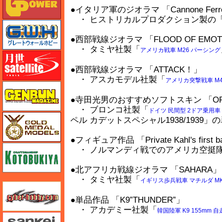
●イタリア軍のジオラマ 「Cannone Ferrovia
・ ヒストリカルプロダクション製の「イ
グレートウォールホビー
●西部戦線ジオラマ 「FLOOD OF EMOTION 
・ タミヤ社製「
アメリカ戦車 M26 パーシング
月世 サテライトツールス
●西部戦線ジオラマ 「ATTACK！」
・ アスカモデル社製「
アメリカ突撃戦車 M4
ゲンブンマガジン
●寺田光男のおすすめソフトスキン 「OPEL
・ ブロンコ社製「
ドイツ 民間型 2ドア乗用車 
ゴールドメダルモデルズ
ペル カデットスペシャル1938/1939
●フィギュア作品 「Private Kahl's first bat
コトブキヤ
・ ノルマンディ戦でのアメリカ空挺隊
●北アフリカ戦線ジオラマ 「SAHARA」
・ タミヤ社製「
イギリス歩兵戦車 マチルダ MK.
サイバーホビー
●単品作品 「K9”THUNDER”」
・ アカデミー社製「
韓国陸軍 K9 155mm 
さんけい みにちゅあーと