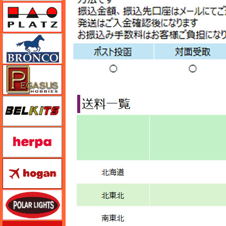
プラッツ
ブロンコモデル（Bronco Models）
ペガサスホビー
BELKITS
ヘルパ（herpa）
ホーガンウイングス
ポーラライツ
ホビージャパン