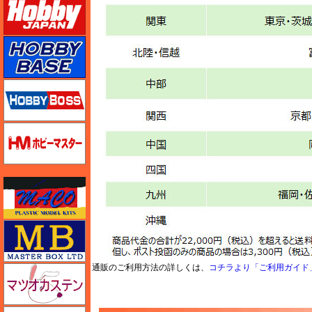
ホビーベース
ホビーボス
ホビーマスター
マコ
マスターボックス
通販のご利用方法の詳しくは、
コチラより「ご利用ガイド
マツオカステン