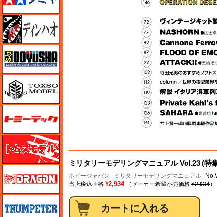
ディン・ハオ
童友社
トキソモデル（toxso_model）
トミーテック
トムスモデル
ミリタリーモデリングマニュアル Vol.23 (特集
ドラゴン
ホビージャパン
ミリタリーモデリングマニュアル
No.
¥2,934
当店税込価格
（メーカー希望小売価格
¥2,934
）
トランペッター