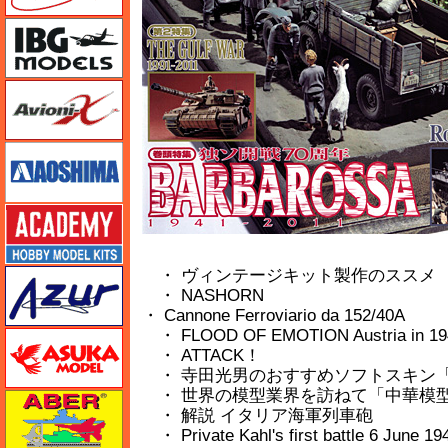
IBG
Avioni-X（アヴィオニクス）
アオシマ
アカデミー
・ ヴィンテージキット製作のススメ
アズール
・ NASHORN
・ Cannone Ferroviario da 152/40A
・ FLOOD OF EMOTION Austria in 19
アスカモデル
・ ATTACK！
・ 寺田光男のおすすめソフトスキン「OPE
・ 世界の模型業界を訪ねて「中華模型世
アベール
・ 解説 イタリア海軍列車砲
・ Private Kahl's first battle 6 June 19