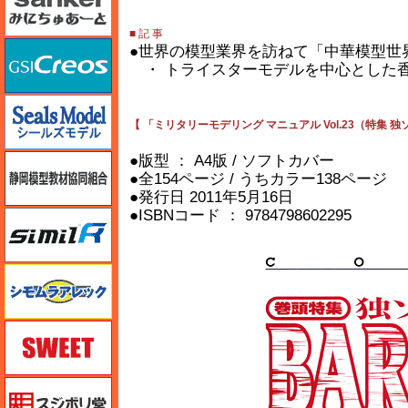
■ 記 事
GSIクレオス
●世界の模型業界を訪ねて「中華模型世界
・ トライスターモデルを中心とした
シールズモデル
【 「ミリタリーモデリング マニュアル Vol.23（特集 
●版型 ： A4版 / ソフトカバー
静岡模型協同組合
●全154ページ / うちカラー138ページ
●発行日 2011年5月16日
●ISBNコード ： 9784798602295
シミラー（similR）
シモムラアレック
スイート（SWEET）
スジボリ堂