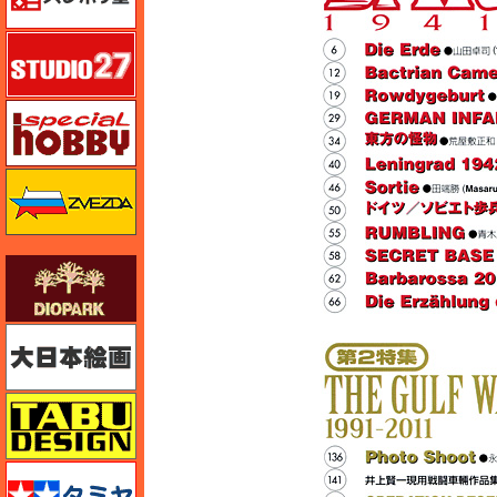
スタジオ27・タブデザイン
スペシャルホビー
ズベズダ（Zvezda）
ダイオパーク（diopark）
大日本絵画
タブデザイン・スタジオ27
タミヤ