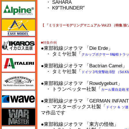
・ SAHARA
アルパイン
・ K9”THUNDER”
イージーモデル
【 「ミリタリーモデリングマニュアル Vol.23 （特集 
イカロス出版
■特集作例
●東部戦線ジオラマ 「Die Erde」
・ タミヤ社製「
クルップボクサー 6輪軽トラ
イタレリ
●東部戦線ジオラマ 「Bactrian Camel」
・ タミヤ社製「
ドイツ 3号突撃砲 B型 （Sd.Kfz
ウインザー＆ニュートン
●東部戦線ジオラマ 「Rowdygeburt」
・ トランペッター社製「
カール重自走砲 初
ウェーブ
●東部戦線ジオラマ 「GERMAN INFANTRY
・ マスターボックス社製「
ドイツ ＆ ソ連
ウォーマスターズ
マ作品です
●東部戦線ジオラマ 「東方の怪物」
エアテックス