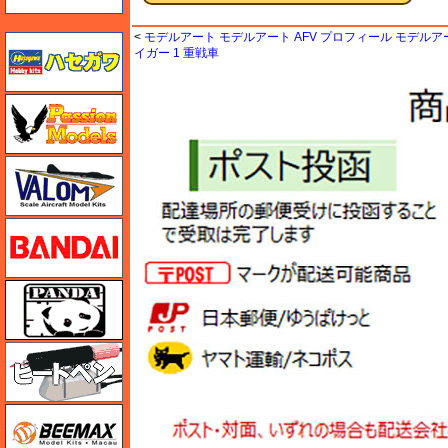
<
モデルアート モデルアート AFV プロフィール モデルア
ハセガワ
イガー 1 重戦車
ハセガワ
バロムモデル
バンダイ
パンダホビー
ヒートペン（十和田技研・ブレインファクトリー）
BEEMAX