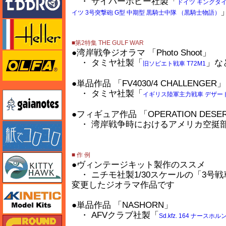
・ サイバーホビー社製「
ドイツ キングタ
イツ 3号突撃砲 G型 中期型 黒騎士中隊 （黒騎士物語）
エレール
■第2特集 THE GULF WAR
●湾岸戦争ジオラマ 「Photo Shoot」
オルファ
・ タミヤ社製「
」な
旧ソビエト戦車 T72M1
●単品作品 「FV4030/4 CHALLENGER」
・ タミヤ社製「
ガイアノーツ
イギリス陸軍主力戦車 デザー
●フィギュア作品 「OPERATION DESERT ST
・ 湾岸戦争時におけるアメリカ空挺部
紙でコロコロ
■ 作 例
キティホーク
●ヴィンテージキット製作のススメ
・ ニチモ社製1/30スケールの「3号
変更したジオラマ作品です
キネテック
●単品作品 「NASHORN」
・ AFVクラブ社製「
Sd.kfz. 164 ナース
ガリレオ出版 グランドパワー