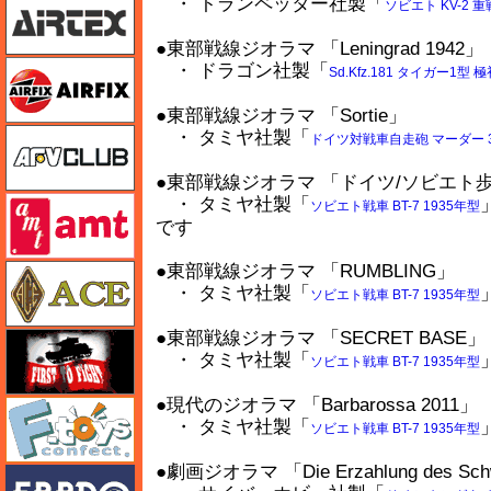
・ トランペッター社製「
ソビエト KV-2 
●東部戦線ジオラマ 「Leningrad 1942」
エアフィックス
・ ドラゴン社製「
Sd.Kfz.181 タイガー1
●東部戦線ジオラマ 「Sortie」
AFVクラブ
・ タミヤ社製「
ドイツ対戦車自走砲 マーダー 3 （
●東部戦線ジオラマ 「ドイツ/ソビエト
・ タミヤ社製「
amt
ソビエト戦車 BT-7 1935年型
です
●東部戦線ジオラマ 「RUMBLING」
エース
・ タミヤ社製「
ソビエト戦車 BT-7 1935年型
●東部戦線ジオラマ 「SECRET BASE」
FTF
・ タミヤ社製「
ソビエト戦車 BT-7 1935年型
●現代のジオラマ 「Barbarossa 2011」
エフトイズ
・ タミヤ社製「
ソビエト戦車 BT-7 1935年型
●劇画ジオラマ 「Die Erzahlung des Schw
エブロ