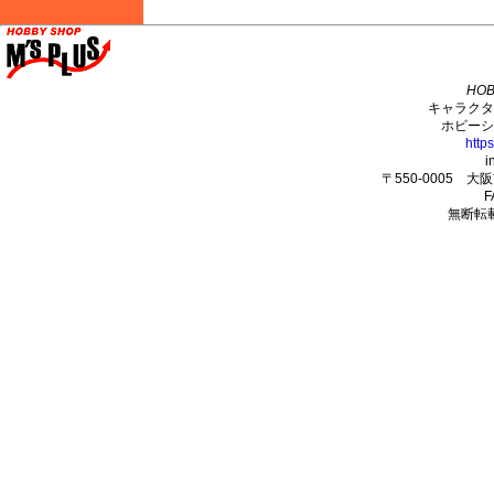
M's PLUS
HOB
キャラクタ
ホビーシ
http
i
〒550-0005 
F
無断転