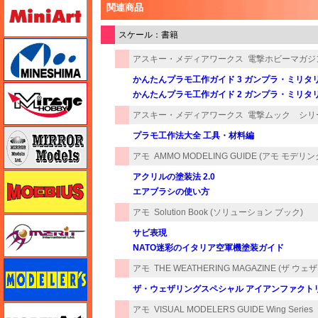
ミニアート
関連商品
スケール：書籍
ミネシマ
アスキー・メディアワークス
電撃ホビーマガジン
かんたんプラモ工作ガイド 3 ガンプラ・ミリタ
ミラージュホビー
かんたんプラモ工作ガイド 2 ガンプラ・ミリタ
アスキー・メディアワークス
電撃ムック シリ
ミラーモデルズ
プラモ工作法大全 工具・材料編
アモ
AMMO MODELING GUIDE (アモ モデリ
メビウス
アクリルの塗装法 2.0
エアブラシの使い方
アモ
Solution Book (ソリューション ブック)
メリットインターナショナル
サビ表現
NATO迷彩のイタリア空軍機塗装ガイド
モデラーズ
アモ
THE WEATHERING MAGAZINE (ザ ウ
ザ・ウェザリングスペシャル アイアンファクト
モデルアート
アモ
VISUAL MODELERS GUIDE Wing Series