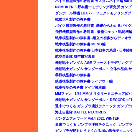
バイク模型製作の教科書 カスタムバイク編 sar
NOMOKEN 3 野本憲一モデリング研究所 ガ
ダンボール戦機 LBX パーフェクトモデリングブ
戦艦大和製作の教科書
バイク模型製作の教科書 -基礎からわかるバイク
飛行機模型製作の教科書 - 最新ジェット戦闘機編 
戦車模型製作の教科書 -組立の初歩からディオラ
戦車模型製作の教科書 MENG編
戦車模型製作の教科書 日本戦車の系譜 - 日本陸軍
航空自衛隊 航空機写真集
機動戦士ガンダム AGE ファーストモデリング
機動戦士ガンダム サンダーボルト 立体作品集 
零戦模型製作の教科書
鉄道模型製作の教科書 レイアウト編
戦車模型の教科書 ドイツ戦車編
MMファン - 1/35 MM(ミリタリーミニチュア)の
機動戦士ガンダム サンダーボルト RECORD of TH
週末でつくる ガンプラ凄技テクニック ガンプ
海上自衛隊 BATTLE RECORDS
ガンダムフォワード Vol.4 2021 WINTER
週末でつくる ガンプラ凄技テクニック -ガンプラ
ガンプラが絶対にうまくなる10の製作テクニッ