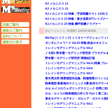
HJ メカニクス 13
エムズミーティング
HJ メカニクス 15
HJメカニクス 22 特集：宇宙戦艦ヤマト 2199-31
HJメカニクス 23 特集：蒼き流星SPTレイズナ
HJメカニクス 25 特集 機甲戦機ドラグナー
店舗ご案内
通販のご案内
ホビージャパン
HOBBY JAPAN MOOK
送料について
Mil-Fig (ミリフィグ) ミリタリーアクションフ
通販法の表示
ガンダムフォワード Vol.20 特集 鉄血のオルフェンズ 1
トレインモデリングマニュアル Vol.2
ノモ研2 野本憲一モデリング研究所 プラモデル
野本憲一モデリング研究所 増補改訂版
トレインモデリングマニュアル Vol.4 (特集 ブ
トレインモデリングマニュアル Vol.6
トレインモデリングマニュアル Vol.7
青木周太郎 情景模型作品集 - 戦場情景のつくり
戦車模型 斬新海外テクニック 8選 欧州モデラ
ホセ ルイスのウェザリングテクニック 四季に対
ホセ・ルイスの戦車模型の作り方 Part 1 第二
著名モデラー ホアキン・ガルシア・ガスケス指南
トレインモデリングマニュアル Vol.1