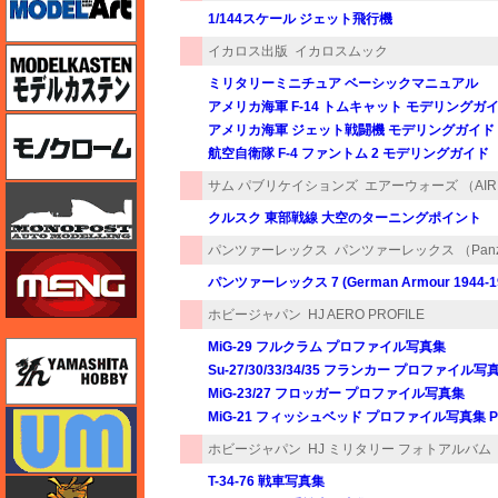
1/144スケール ジェット飛行機
イカロス出版
イカロスムック
モデルカステン
ミリタリーミニチュア ベーシックマニュアル
アメリカ海軍 F-14 トムキャット モデリングガ
モノクローム
アメリカ海軍 ジェット戦闘機 モデリングガイド
航空自衛隊 F-4 ファントム 2 モデリングガイド
サム パブリケイションズ
エアーウォーズ （AIR
モノポスト
クルスク 東部戦線 大空のターニングポイント
パンツァーレックス
パンツァーレックス （Panze
モンモデル（MENG MODEL）
パンツァーレックス 7 (German Armour 1944-1
ホビージャパン
HJ AERO PROFILE
MiG-29 フルクラム プロファイル写真集
ユニモデル
Su-27/30/33/34/35 フランカー プロファイル写
MiG-23/27 フロッガー プロファイル写真集
ユニモデル
MiG-21 フィッシュベッド プロファイル写真集 Par
ホビージャパン
HJ ミリタリー フォトアルバム
T-34-76 戦車写真集
ライオンロア（LionRoar）