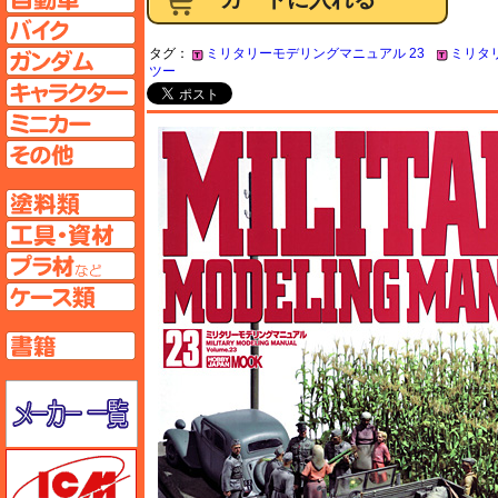
バイクページへ
タグ：
ミリタリーモデリングマニュアル 23
ミリタ
ガンダムページへ
ツー
キャラクターページへ
ミニカーページへ
その他ページへ
塗料ページへ
工具ページへ
プラ材ページへ
ケースページへ
書籍ページへ
メーカー一覧のページはこちら
ICM