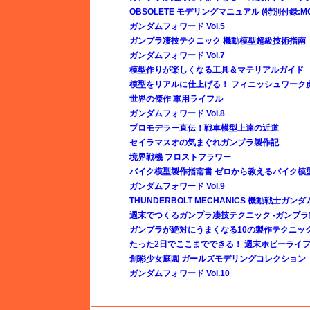
OBSOLETE モデリングマニュアル (特別付録:MOD
ガンダムフォワード Vol.5
ガンプラ凄技テクニック 機動模型超級技術指南
ガンダムフォワード Vol.7
模型作りが楽しくなる工具＆マテリアルガイド
模型をリアルに仕上げる！ フィニッシュワーク
世界の傑作 軍用ライフル
ガンダムフォワード Vol.8
プロモデラー直伝！戦車模型上達の近道
セイラマスオの気まぐれガンプラ製作記
境界戦機 フロストフラワー
バイク模型製作指南書 ゼロから教えるバイク模
ガンダムフォワード Vol.9
THUNDERBOLT MECHANICS 機動戦士ガンダ
週末でつくるガンプラ凄技テクニック -ガンプラ
ガンプラが絶対にうまくなる10の製作テクニック E
たった2日でここまでできる！ 週末ホビーライ
創彩少女庭園 ガールズモデリングコレクション
ガンダムフォワード Vol.10