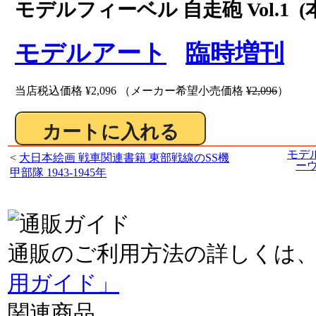
モデルフィーベル 自走砲 Vol.1 (
モデルアート
臨時増刊
ス
当店税込価格
¥2,096
（メーカー希望小売価格
¥2,096
）
モデ
<
大日本絵画 戦車関連書籍 東部戦線のSS機
ーウ
甲部隊 1943-1945年
通販のご利用方法の詳しくは
用ガイド」
関連商品