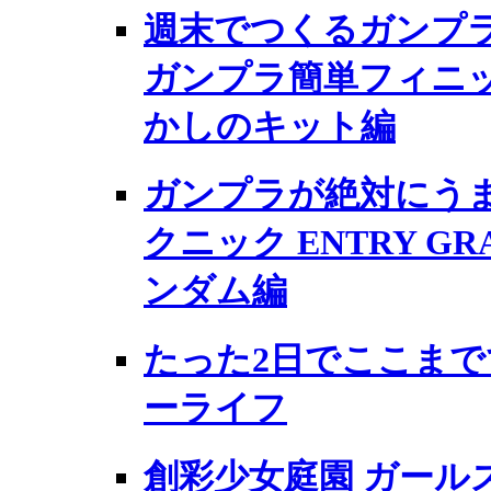
週末でつくるガンプラ
ガンプラ簡単フィニッ
かしのキット編
ガンプラが絶対にうま
クニック ENTRY G
ンダム編
たった2日でここまで
ーライフ
創彩少女庭園 ガール