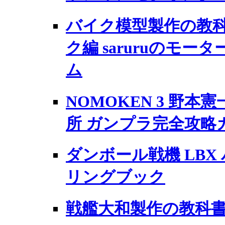
バイク模型製作の教科
ク編 saruruのモ
ム
NOMOKEN 3 野
所 ガンプラ完全攻略
ダンボール戦機 LBX
リングブック
戦艦大和製作の教科