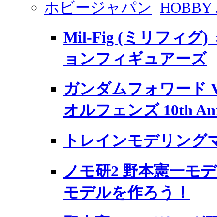
ホビージャパン
HOBBY 
Mil-Fig (ミリフィ
ョンフィギュアーズ
ガンダムフォワード Vo
オルフェンズ 10th Anni
トレインモデリングマニ
ノモ研2 野本憲一モ
モデルを作ろう！