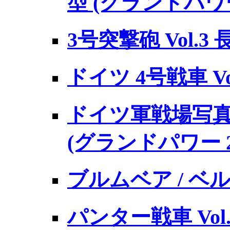
型 (グランドパワー
3号突撃砲 Vol.3 
ドイツ 4号戦車 V
ドイツ軍戦場写真集
(グランドパワー 2
ブルムベア / ベ
パンター戦車 Vol