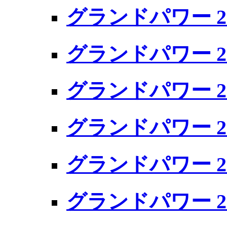
グランドパワー 2
グランドパワー 20
グランドパワー 20
グランドパワー 202
グランドパワー 202
グランドパワー 202