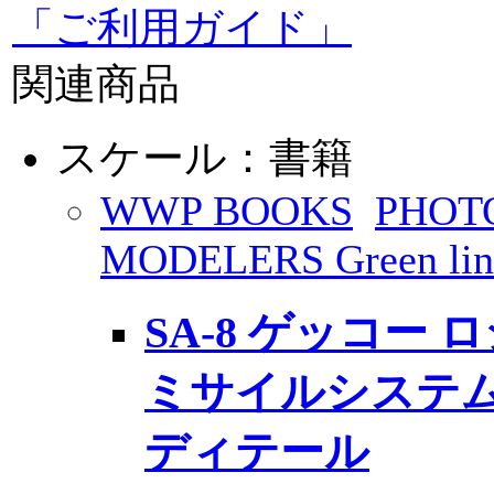
「ご利用ガイド」
関連商品
スケール：書籍
WWP BOOKS
PHOT
MODELERS Green lin
SA-8 ゲッコー 
ミサイルシステム 
ディテール