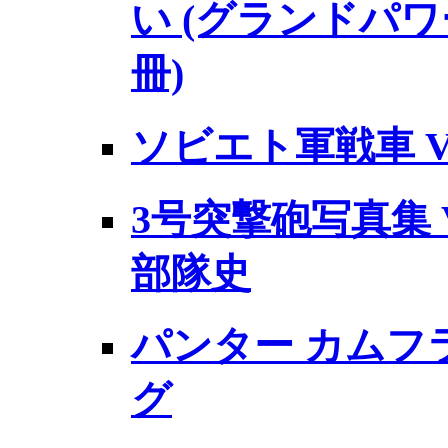
い (グランドパワー
冊)
ソビエト軍戦車 Vo
3号突撃砲写真集 Vol
部隊史
パンター カムフ
グ