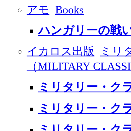
アモ
Books
ハンガリーの戦い 1
イカロス出版
ミリ
（MILITARY CLASS
ミリタリー・クラシ
ミリタリー・クラシ
ミリタリー・クラシ