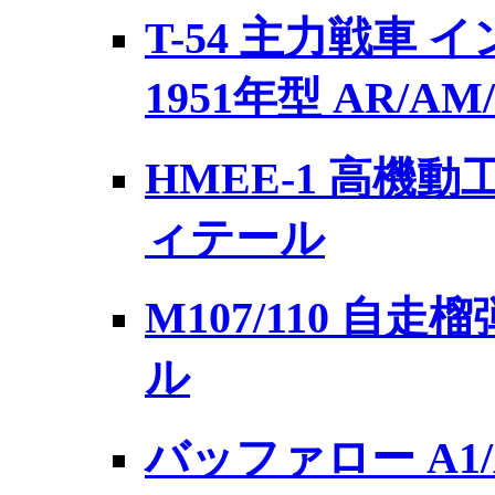
T-54 主力戦車 イ
1951年型 AR/AM
HMEE-1 高機
ィテール
M107/110 自
ル
バッファロー A1/