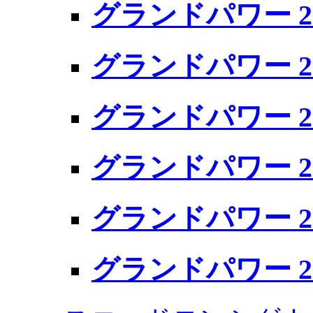
グランドパワー 202
グランドパワー 202
グランドパワー 202
グランドパワー 202
グランドパワー 202
グランドパワー 202