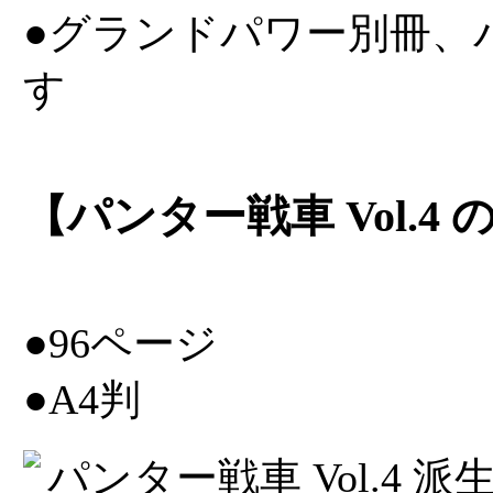
●グランドパワー別冊、パン
す
【パンター戦車 Vol.4 
●96ページ
●A4判