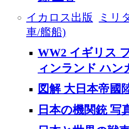
イカロス出版
ミリタ
車/艦船)
WW2 イギリス 
ィンランド ハン
図解 大日本帝國
日本の機関銃 写