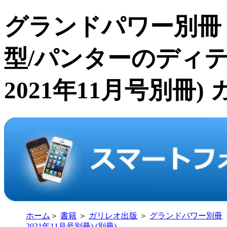
グランドパワー別冊 パ
型/パンターのディテ
2021年11月号別冊)
ホーム
＞
書籍
＞
ガリレオ出版
＞
グランドパワー別冊
2021年11月号別冊) (別冊)