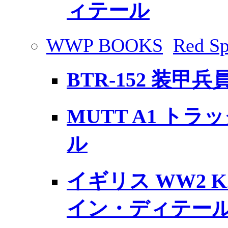
ィテール
WWP BOOKS
Red Sp
BTR-152 装甲
MUTT A1 ト
ル
イギリス WW2 K
イン・ディテー