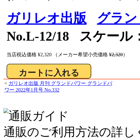
ガリレオ出版
グラン
No.L-12/18 スケー
当店税込価格
¥2,320
（メーカー希望小売価格
¥2,320
）
<
ガリレオ出版 月刊 グランドパワー グランドパ
ワー 2022年1月号 No.332
通販のご利用方法の詳し