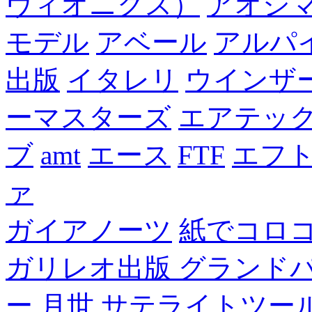
ヴィオニクス）
アオシ
モデル
アベール
アルパ
出版
イタレリ
ウインザ
ーマスターズ
エアテッ
ブ
amt
エース
FTF
エフ
ァ
ガイアノーツ
紙でコロ
ガリレオ出版 グランド
ー
月世 サテライトツー