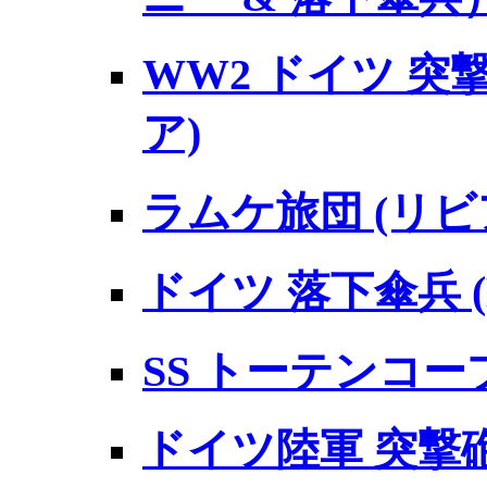
WW2 ドイツ 突
ア)
ラムケ旅団 (リビア
ドイツ 落下傘兵 (D
SS トーテンコープ
ドイツ陸軍 突撃砲