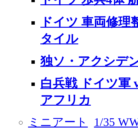
ドイツ 車両修理整
タイル
独ソ・アクシデント
白兵戦 ドイツ軍 vs
アフリカ
ミニアート
1/35