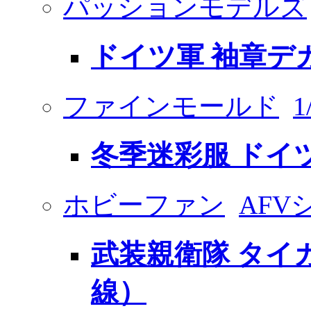
パッションモデルズ
ドイツ軍 袖章デ
ファインモールド
冬季迷彩服 ドイ
ホビーファン
AFV
武装親衛隊 タイガ
線）