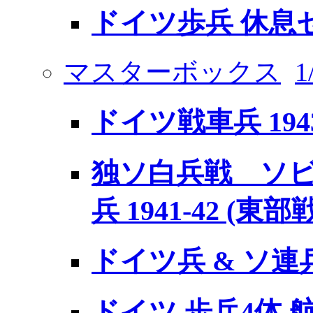
ドイツ歩兵 休息
マスターボックス
ドイツ戦車兵 1943
独ソ白兵戦 ソビエ
兵 1941-42 (東
ドイツ兵 & ソ連
ドイツ 歩兵4体