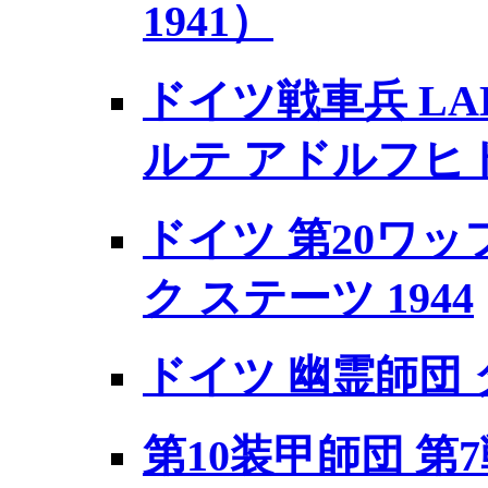
1941）
ドイツ戦車兵 L
ルテ アドルフヒト
ドイツ 第20ワッ
ク ステーツ 1944
ドイツ 幽霊師団 
第10装甲師団 第