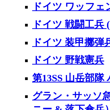
ドイツ ワッフェンS
ドイツ 戦闘工兵 (
ドイツ 装甲擲弾兵
ドイツ 野戦憲兵
第13SS 山岳部
グラン・サッソ急
ニー & 落下傘兵