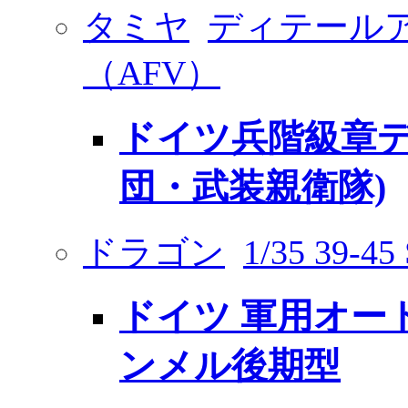
タミヤ
ディテール
（AFV）
ドイツ兵階級章デ
団・武装親衛隊)
ドラゴン
1/35 39-45 
ドイツ 軍用オート
ンメル後期型