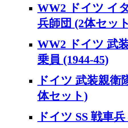
WW2 ドイツ 
兵師団 (2体セット
WW2 ドイツ 武
乗員 (1944-45)
ドイツ 武装親衛隊
体セット)
ドイツ SS 戦車兵