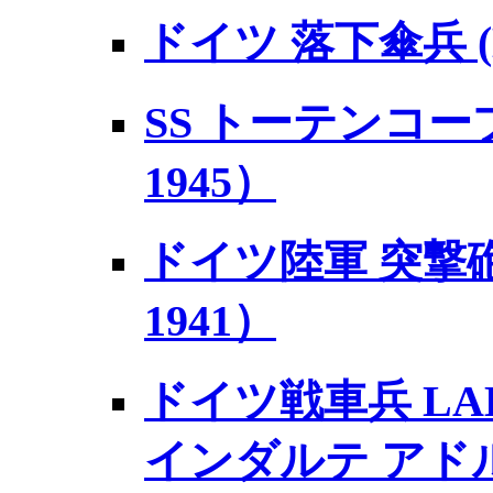
ドイツ 落下傘兵 (D
SS トーテンコー
1945）
ドイツ陸軍 突撃砲
1941）
ドイツ戦車兵 LA
インダルテ アド