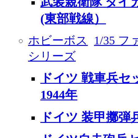
武装親衛隊 タイ
(東部戦線）
ホビーボス
1/35
シリーズ
ドイツ 戦車兵セ
1944年
ドイツ 装甲擲弾兵セ