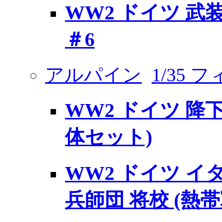
WW2 ドイツ 武
＃6
アルパイン
1/35 
WW2 ドイツ 降
体セット)
WW2 ドイツ 
兵師団 将校 (熱帯