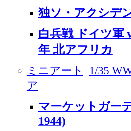
独ソ・アクシデント
白兵戦 ドイツ軍 vs
年 北アフリカ
ミニアート
1/35
ア
マーケットガーデ
1944)