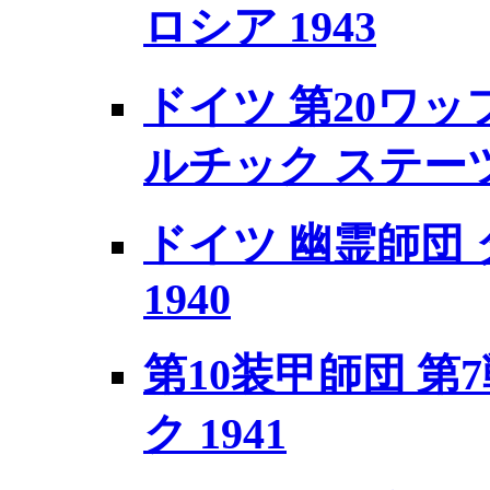
ロシア 1943
ドイツ 第20ワッ
ルチック ステーツ 
ドイツ 幽霊師団
1940
第10装甲師団 第
ク 1941