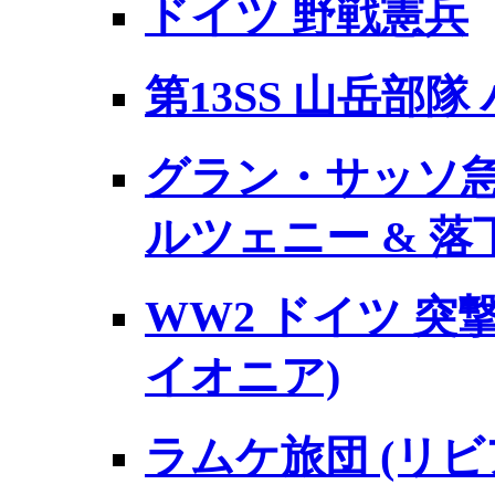
ドイツ 野戦憲兵
第13SS 山岳部
グラン・サッソ急
ルツェニー & 落
WW2 ドイツ 突撃
イオニア)
ラムケ旅団 (リビア