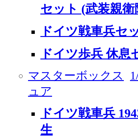
セット (武装親衛
ドイツ戦車兵セッ
ドイツ歩兵 休息
マスターボックス
ュア
ドイツ戦車兵 1943
生