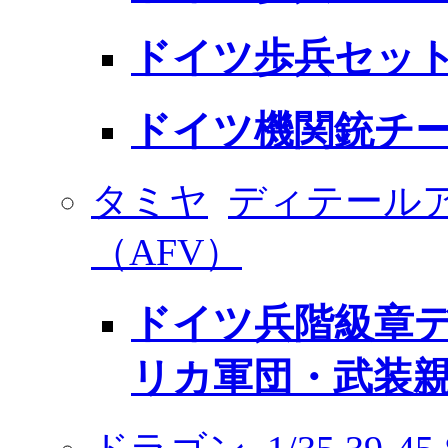
ドイツ歩兵セット 
ドイツ機関銃チー
タミヤ
ディテール
（AFV）
ドイツ兵階級章デ
リカ軍団・武装親