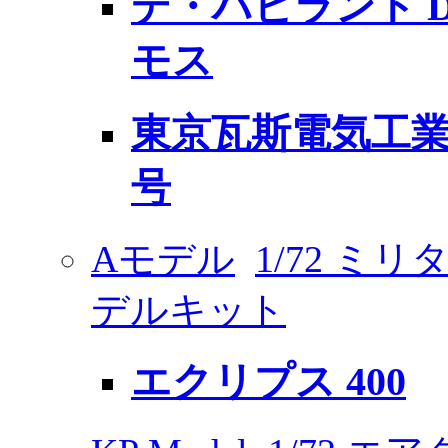
デ・ハビランド D
モス
東京瓦斯電気工業 (
号
Aモデル
1/72 ミ
デルキット
エクリプス 400