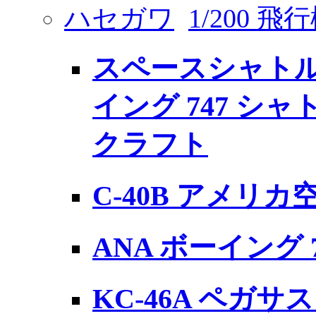
ハセガワ
1/200 
スペースシャトル
イング 747 シ
クラフト
C-40B アメリ
ANA ボーイング 7
KC-46A ペガサ