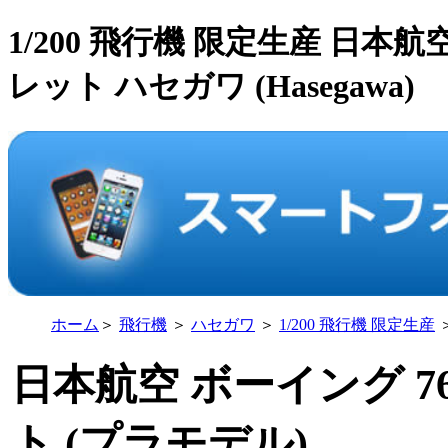
1/200 飛行機 限定生産 日本航空
レット ハセガワ (Hasegawa)
ホーム
＞
飛行機
＞
ハセガワ
＞
1/200 飛行機 限定生産
日本航空 ボーイング 76
ト (プラモデル)