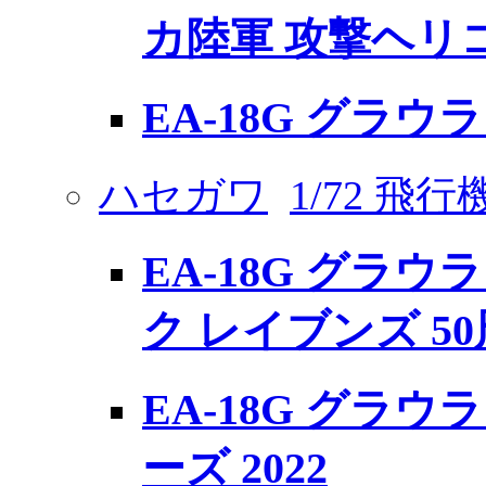
カ陸軍 攻撃ヘリ
EA-18G グラウ
ハセガワ
1/72 飛
EA-18G グラウラ
ク レイブンズ 5
EA-18G グラウラ
ーズ 2022