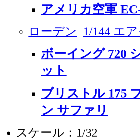
アメリカ空軍 EC-
ローデン
1/144 
ボーイング 720
ット
ブリストル 175
ン サファリ
スケール：1/32