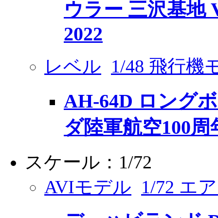
ウラー 三沢基地 V
2022
レベル
1/48 飛行
AH-64D ロング
ダ陸軍航空100周
スケール：1/72
AVIモデル
1/72 