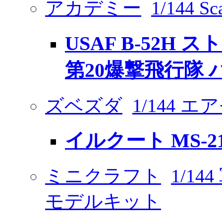
アカデミー
1/144 Sca
USAF B-52H
第20爆撃飛行隊
ズベズダ
1/144 
イルクート MS-21
ミニクラフト
1/1
モデルキット