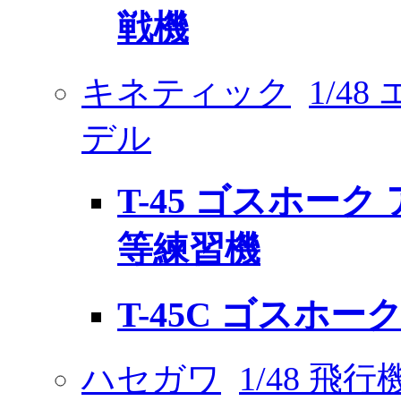
戦機
キネティック
1/4
デル
T-45 ゴスホー
等練習機
T-45C ゴスホー
ハセガワ
1/48 飛