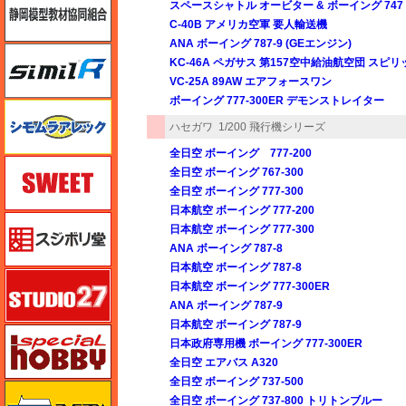
スペースシャトル オービター & ボーイング 74
C-40B アメリカ空軍 要人輸送機
ANA ボーイング 787-9 (GEエンジン)
シミラー（similR）
KC-46A ペガサス 第157空中給油航空団 スピ
VC-25A 89AW エアフォースワン
ボーイング 777-300ER デモンストレイター
シモムラアレック
ハセガワ
1/200 飛行機シリーズ
全日空 ボーイング 777-200
スイート（SWEET）
全日空 ボーイング 767-300
全日空 ボーイング 777-300
日本航空 ボーイング 777-200
スジボリ堂
日本航空 ボーイング 777-300
ANA ボーイング 787-8
日本航空 ボーイング 787-8
スタジオ27・タブデザイン
日本航空 ボーイング 777-300ER
ANA ボーイング 787-9
日本航空 ボーイング 787-9
スペシャルホビー
日本政府専用機 ボーイング 777-300ER
全日空 エアバス A320
全日空 ボーイング 737-500
ズベズダ（Zvezda）
全日空 ボーイング 737-800 トリトンブルー