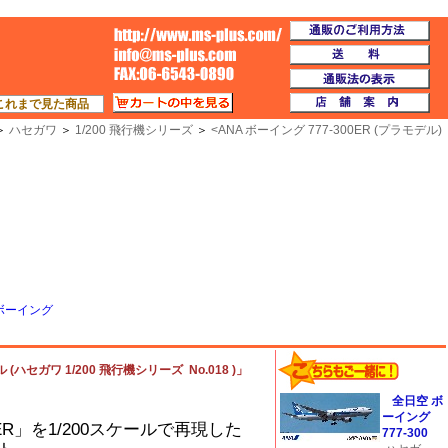
通
TOP
送
通
カートの中を見る
店
これまで見た商品
＞
ハセガワ
＞
1/200 飛行機シリーズ
＞
<
ANA ボーイング 777-300ER (プラモデル)
ボーイング
 (ハセガワ 1/200 飛行機シリーズ No.018 )」
全日空 ボ
ーイング
00ER」を1/200スケールで再現した
777-300