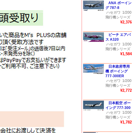
ANA ボーイン
グ 787-8
ハセガワ
1/200
飛行機シリーズ
¥2,376
ピーチ エアバ
ス A320
ハセガワ
1/200
飛行機シリーズ
¥1,584
日本政府専用
機 ボーイング
777-300ER
ハセガワ
1/200
飛行機シリーズ
¥2,772
日本航空 ボー
イング 777-300
ハセガワ
1/200
飛行機シリーズ
¥1,782