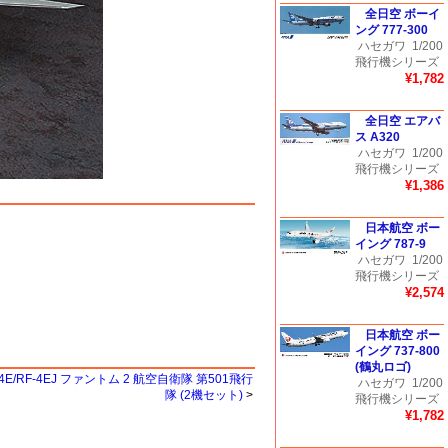
全日空 ボーイ
ング 777-300
ハセガワ
1/200
飛行機シリーズ
¥1,782
全日空 エアバ
ス A320
ハセガワ
1/200
飛行機シリーズ
¥1,386
日本航空 ボー
イング 787-9
ハセガワ
1/200
飛行機シリーズ
¥2,574
日本航空 ボー
イング 737-800
(鶴丸ロゴ)
4E/RF-4EJ ファントム 2 航空自衛隊 第501飛行
ハセガワ
1/200
隊 (2機セット)
>
飛行機シリーズ
¥1,782