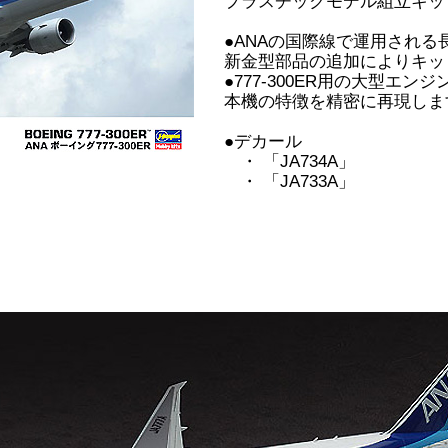
プラスチックモデル組立キッ
●ANAの国際線で運用される長
新金型部品の追加によりキッ
●777-300ER用の大型エ
本機の特徴を精密に再現しま
●デカール
・ 「JA734A」
・ 「JA733A」