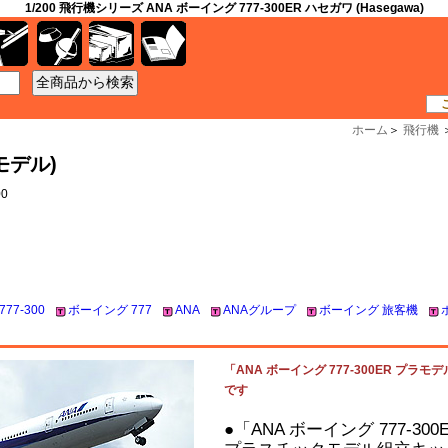
1/200 飛行機シリーズ ANA ボーイング 777-300ER ハセガワ (Hasegawa)
工具
資材
ケース
書籍
ホーム
＞
飛行機
ラモデル)
0
77-300
ボーイング 777
ANA
ANAグループ
ボーイング 旅客機
「ANA ボーイング 777-300ER プラモデル
です
●「ANA ボーイング 777-3