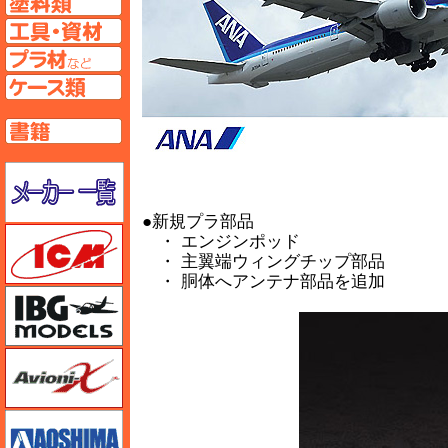
工具ページへ
プラ材ページへ
ケースページへ
書籍ページへ
メーカー一覧のページはこちら
●新規プラ部品
ICM
・ エンジンポッド
・ 主翼端ウィングチップ部品
・ 胴体へアンテナ部品を追加
IBG
Avioni-X（アヴィオニクス）
アオシマ