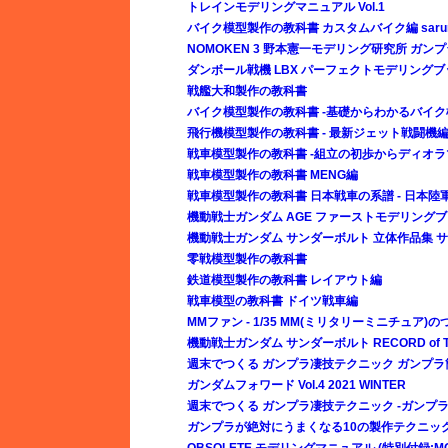
トレインモデリングマニュアル Vol.1
バイク模型製作の教科書 カスタムバイク編 sar
NOMOKEN 3 野本憲一モデリング研究所 ガ
ダンボール戦機 LBX パーフェクトモデリングブ
戦艦大和製作の教科書
バイク模型製作の教科書 -基礎からわかるバイク
飛行機模型製作の教科書 - 最新ジェット戦闘機編 
戦車模型製作の教科書 -組立の初歩からディオラ
戦車模型製作の教科書 MENG編
戦車模型製作の教科書 日本戦車の系譜 - 日本陸軍
機動戦士ガンダム AGE ファーストモデリング
機動戦士ガンダム サンダーボルト 立体作品集 
零戦模型製作の教科書
鉄道模型製作の教科書 レイアウト編
戦車模型の教科書 ドイツ戦車編
MMファン - 1/35 MM(ミリタリーミニチュア)の
機動戦士ガンダム サンダーボルト RECORD of TH
週末でつくる ガンプラ凄技テクニック ガンプ
ガンダムフォワード Vol.4 2021 WINTER
週末でつくる ガンプラ凄技テクニック -ガンプラ
ガンプラが絶対にうまくなる10の製作テクニッ
OBSOLETE モデリングマニュアル (特別付録:MOD