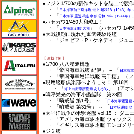
●フジミ1/700の新作キットを誌上で競作
アルパイン
・ 「
日本海軍航空巡洋艦 最上 昭和18（1943）年～
・ 「
日本海軍 重巡洋艦 摩耶 昭和19年（1944年）
●ハセガワ1/450大和竣工！
イージーモデル
・ 「
」 （ハセガワ 1/45
日本海軍 戦艦 大和
●大戦後期に現れた重武装駆逐艦
・ 「ジョゼフ・P・ケネディ・ジュニア」
イカロス出版
【 連載作例 】
イタレリ
●1/700 八八艦隊構想
・ 「帝国海軍戦艦 紀伊」 ～ 「
日本海軍
・ 「帝国海軍巡洋戦艦 高千穂」 （フル
ウインザー＆ニュートン
●現用艦船倶楽部へようこそ！ 第18回
・ 「
」 （アオシマ
海上自衛隊護衛艦 あしがら
●嗚呼栄光の海軍小艦艇隊 第23回
ウェーブ
・ 「哨戒艇 第1号」 ～ 「
日本海軍駆逐艦 
・ 「哨戒艇 第31号」 ～ 「
日本駆逐艦 樅
●太平洋戦争の米駆逐艦 vol.15 ： 
ウォーマスターズ
・ 「アメリカ海軍駆逐艦 ウィックス DD-75」
・ 「イギリス海軍駆逐艦 モンゴメリー」
●ジミ艦
エアテックス