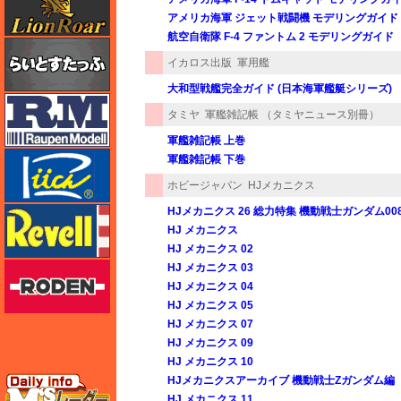
アメリカ海軍 ジェット戦闘機 モデリングガイド
航空自衛隊 F-4 ファントム 2 モデリングガイド
らいとすたっふ
イカロス出版
軍用艦
大和型戦艦完全ガイド (日本海軍艦艇シリーズ)
ラウペンモデル
タミヤ
軍艦雑記帳 （タミヤニュース別冊）
軍艦雑記帳 上巻
リッチモデル
軍艦雑記帳 下巻
ホビージャパン
HJメカニクス
HJメカニクス 26 総力特集 機動戦士ガンダム0
レベル
HJ メカニクス
HJ メカニクス 02
ローデン
HJ メカニクス 03
HJ メカニクス 04
HJ メカニクス 05
HJ メカニクス 07
HJ メカニクス 09
HJ メカニクス 10
エムズレーダー
HJメカニクスアーカイブ 機動戦士Zガンダム編
HJ メカニクス 11