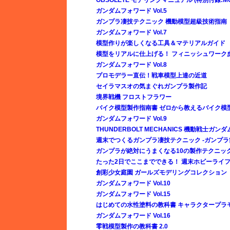
ガンダムフォワード Vol.5
ガンプラ凄技テクニック 機動模型超級技術指南
ガンダムフォワード Vol.7
模型作りが楽しくなる工具＆マテリアルガイド
模型をリアルに仕上げる！ フィニッシュワーク
ガンダムフォワード Vol.8
プロモデラー直伝！戦車模型上達の近道
セイラマスオの気まぐれガンプラ製作記
境界戦機 フロストフラワー
バイク模型製作指南書 ゼロから教えるバイク模
ガンダムフォワード Vol.9
THUNDERBOLT MECHANICS 機動戦士ガンダ
週末でつくるガンプラ凄技テクニック -ガンプラ
ガンプラが絶対にうまくなる10の製作テクニック E
たった2日でここまでできる！ 週末ホビーライ
創彩少女庭園 ガールズモデリングコレクション
ガンダムフォワード Vol.10
ガンダムフォワード Vol.15
はじめての水性塗料の教科書 キャラクタープラ
ガンダムフォワード Vol.16
零戦模型製作の教科書 2.0