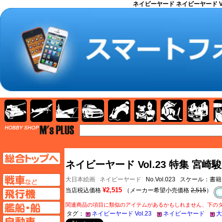
ネイビーヤード ネイビーヤード V
AFV
飛行機
艦船
自動車
バイク
キャラクター
ガンダム
塗料
TOP
TOPページへ
ネイビーヤード Vol.23 特集 宮崎
AFV
大日本絵画
ネイビーヤード
No.Vol.023 スケール：書籍
¥2,515
当店税込価格
（メーカー希望小売価格
2,515
）
飛行機ページへ
関連商品の項目に類似のアイテムがあるかもしれません、下の
艦船ページへ
タグ：
ネイビーヤード Vol.23
ネイビーヤード
大
自動車ページへ