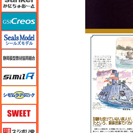
GSIクレオス
シールズモデル
静岡模型協同組合
シミラー（similR）
シモムラアレック
スイート（SWEET）
スジボリ堂