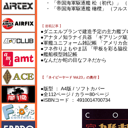
・ 「帝国海軍駆逐艦 松（初代）」 （フ
・ 「帝国海軍駆逐艦 橄欖」 （フルスク
エアフィックス
【 連載記事 】
●ダニエルプランで建造予定の主力艦プ
AFVクラブ
●アナタノ知ラナイ兵器 「ギアリング
●軍艦ユニフォーム雑記帳 「アメリカ
●フネ作りよもやま話 「甲板を彩る脇
amt
●艦船模型雑記帳
●なんだか蛇の目なフネだから
エース
【 「ネイビーヤード Vol.23」の奥付 】
●版型 ： A4版 / ソフトカバー
FTF
●全112ページ / カラー80ページ
●ISBNコード ： 4910014700734
エフトイズ
エブロ