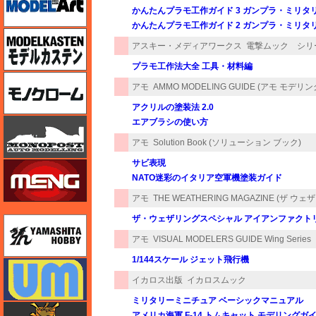
かんたんプラモ工作ガイド 3 ガンプラ・ミリタ
かんたんプラモ工作ガイド 2 ガンプラ・ミリタ
モデルカステン
アスキー・メディアワークス
電撃ムック シリ
プラモ工作法大全 工具・材料編
モノクローム
アモ
AMMO MODELING GUIDE (アモ モデリ
アクリルの塗装法 2.0
モノポスト
エアブラシの使い方
アモ
Solution Book (ソリューション ブック)
サビ表現
モンモデル（MENG MODEL）
NATO迷彩のイタリア空軍機塗装ガイド
アモ
THE WEATHERING MAGAZINE (ザ ウ
ザ・ウェザリングスペシャル アイアンファクト
ユニモデル
アモ
VISUAL MODELERS GUIDE Wing Series
1/144スケール ジェット飛行機
ユニモデル
イカロス出版
イカロスムック
ミリタリーミニチュア ベーシックマニュアル
ライオンロア（LionRoar）
アメリカ海軍 F-14 トムキャット モデリングガ