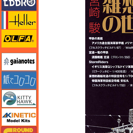
エレール
オルファ
ガイアノーツ
紙でコロコロ
キティホーク
キネテック
ガリレオ出版 グランドパワー