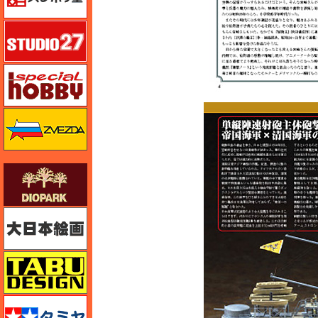
スタジオ27・タブデザイン
スペシャルホビー
ズベズダ（Zvezda）
ダイオパーク（diopark）
大日本絵画
タブデザイン・スタジオ27
タミヤ