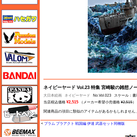
ハセガワ
ハセガワ
バロムモデル
バンダイ
ネイビーヤード Vol.23 特集 宮崎駿の雑想ノ
パンダホビー
大日本絵画
ネイビーヤード
No.Vol.023 スケール：書
¥2,515
当店税込価格
（メーカー希望小売価格
¥2,515
）
ヒートペン（十和田技研・ブレインファクトリー）
関連商品の項目に類似のアイテムがあるかもしれません
<
プラム プラアクト 戦国編 伊達 武器セット同梱版
BEEMAX