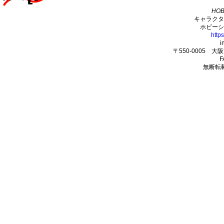
HOB
キャラクタ
ホビーシ
http
i
〒550-0005 
F
無断転