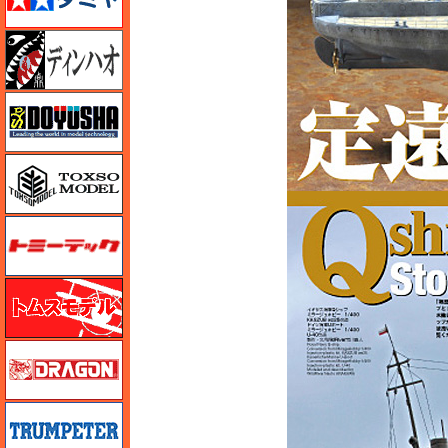
ディン・ハオ
童友社
トキソモデル（toxso_model）
トミーテック
トムスモデル
ドラゴン
トランペッター