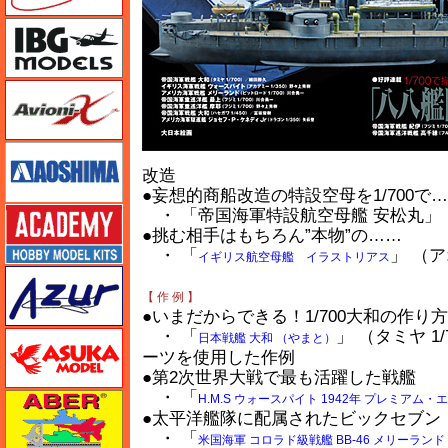
IBG
Avioni-X（アヴィオニクス）
アオシマ
改造
●妄想的商船改造の特設空母を1/700で
アカデミー
・ 「帝国海軍特設航空母艦 安松丸」 （
●挑む相手はもちろん”本物”の……
・ 「
」 （ア
イギリス航空母艦 イラストリアス
アズール
【 作 例 】
●いまだからできる！1/700大和の作り方
・ 「
」 （タミヤ 
アスカモデル
日本戦艦 大和 （やまと）
ーツを使用した作例
●第2次世界大戦で最も活躍した戦艦
・ 「
アベール
H.M.S ウォースパイト 1942年 プレミアム
●太平洋艦隊に配属されたビックセブン
・ 「
米国海軍 コロラド級戦艦 BB-46 メリーランド 