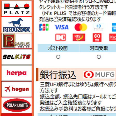
プラッツ
ブロンコモデル（Bronco Models）
ペガサスホビー
BELKITS
ヘルパ（herpa）
ホーガンウイングス
ポーラライツ
ホビージャパン