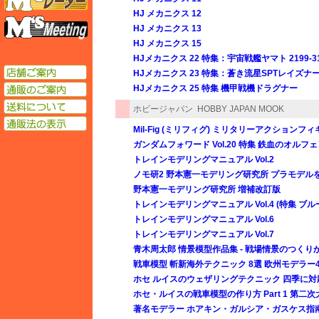
HJ メカニクス 12
エムズミーティング
HJ メカニクス 13
HJ メカニクス 15
HJメカニクス 22 特集：宇宙戦艦ヤマト 2199-31
店舗ご案内
HJメカニクス 23 特集：蒼き流星SPTレイズナ
通販のご案内
HJメカニクス 25 特集 機甲戦機ドラグナー
送料について
ホビージャパン
HOBBY JAPAN MOOK
通販法の表示
Mil-Fig (ミリフィグ) ミリタリーアクションフ
ガンダムフォワード Vol.20 特集 鉄血のオルフェンズ 1
トレインモデリングマニュアル Vol.2
ノモ研2 野本憲一モデリング研究所 プラモデル
野本憲一モデリング研究所 増補改訂版
トレインモデリングマニュアル Vol.4 (特集 ブ
トレインモデリングマニュアル Vol.6
トレインモデリングマニュアル Vol.7
青木周太郎 情景模型作品集 - 戦場情景のつくり
戦車模型 斬新海外テクニック 8選 欧州モデラ
ホセ ルイスのウェザリングテクニック 四季に対
ホセ・ルイスの戦車模型の作り方 Part 1 第二
著名モデラー ホアキン・ガルシア・ガスケス指南