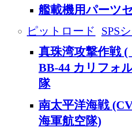
艦載機用パーツセ
ピットロード
SPS
真珠湾攻撃作戦 
BB-44 カリフォ
隊
南太平洋海戦 (CV
海軍航空隊)