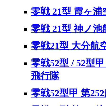
零戦 21型 霞ヶ
零戦 21型 神ノ池航
零戦21型 大分航
零戦52型 / 52型
飛行隊
零戦52型甲 第25