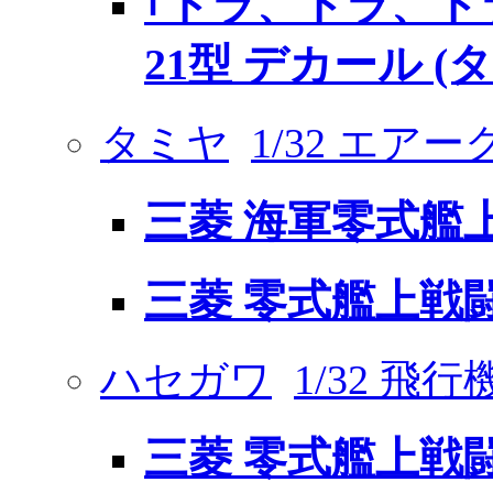
｢トラ、トラ、ト
21型 デカール (
タミヤ
1/32 エ
三菱 海軍零式艦上
三菱 零式艦上戦闘
ハセガワ
1/32 飛
三菱 零式艦上戦闘