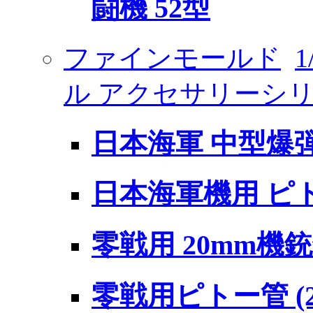
闘機 52型
ファインモールド
ル アクセサリーシリ
日本海軍 中型爆
日本海軍機用 ピ
零戦用 20mm機
零戦用ピトー管 (