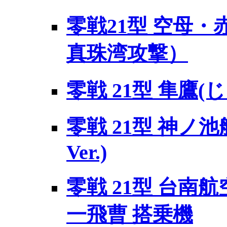
零戦21型 空母・
真珠湾攻撃）
零戦 21型 隼鷹(
零戦 21型 神ノ池航
Ver.)
零戦 21型 台南航空
一飛曹 搭乗機