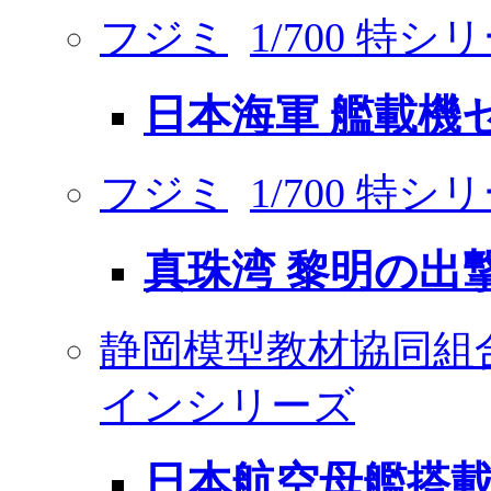
フジミ
1/700 特シ
日本海軍 艦載機セ
フジミ
1/700 特シ
真珠湾 黎明の出撃
静岡模型教材協同組
インシリーズ
日本航空母艦搭載