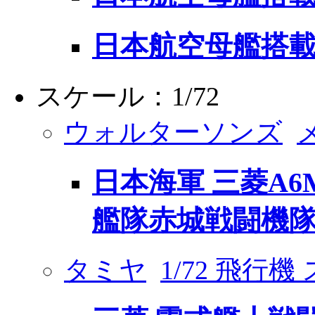
日本航空母艦搭載
スケール：1/72
ウォルターソンズ
日本海軍 三菱A6M
艦隊赤城戦闘機隊隊
タミヤ
1/72 飛行