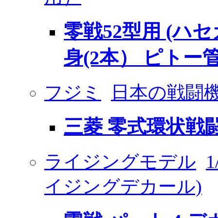
零戦52型用 (ハ
身(2本） ピトー管
フジミ
日本の戦闘機
三菱 零式環状戦闘
ライジングモデル
1
イジングデカール)