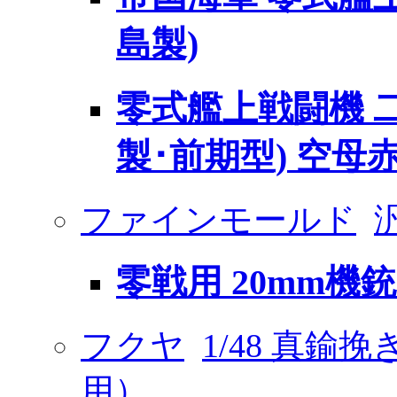
島製)
零式艦上戦闘機 二
製･前期型) 空母
ファインモールド
零戦用 20mm
フクヤ
1/48 真鍮
用）