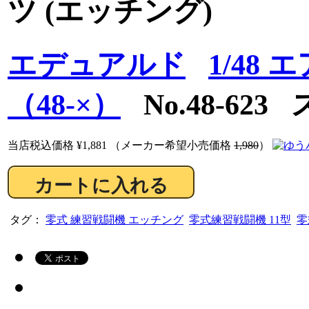
ツ (エッチング)
エデュアルド
1/48
（48-×）
No.48-623
当店税込価格
¥1,881
（メーカー希望小売価格
1,980
）
タグ：
零式 練習戦闘機 エッチング
零式練習戦闘機 11型
零