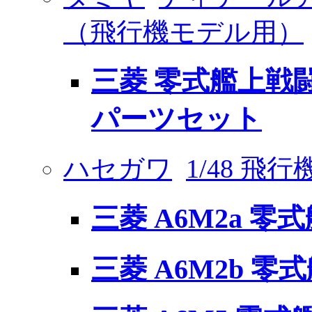
（飛行機モデル用）
三菱 零式艦上戦
パーツセット
ハセガワ
1/48 飛
三菱 A6M2a 零
三菱 A6M2b 零