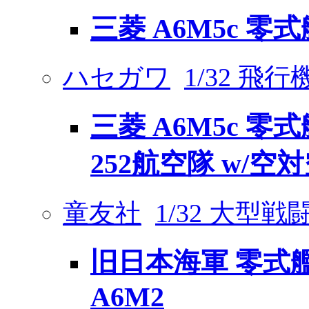
三菱 A6M5c 零
ハセガワ
1/32 飛
三菱 A6M5c 零
252航空隊 w/空
童友社
1/32 大型戦
旧日本海軍 零式艦
A6M2