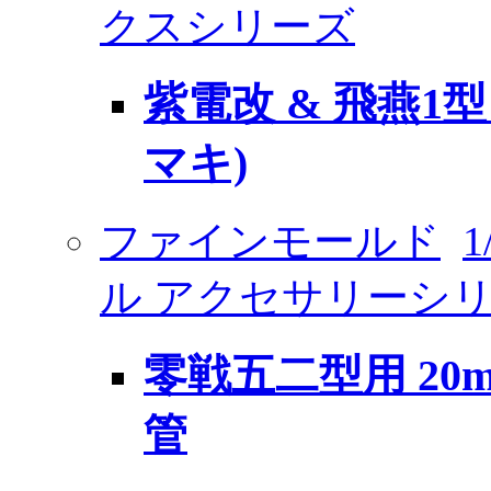
クスシリーズ
紫電改 & 飛燕1型
マキ)
ファインモールド
ル アクセサリーシ
零戦五二型用 20
管