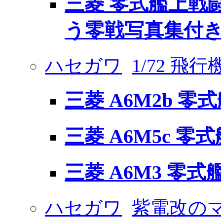
三菱 零式艦上戦闘
う零戦写真集付き
ハセガワ
1/72 飛
三菱 A6M2b 零
三菱 A6M5c 零
三菱 A6M3 零式
ハセガワ
紫電改のマ