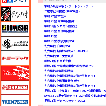
零戦の飛行甲板 (トラ・トラ・トラ！）
ディン・ハオ
二號零戦 報国號 (零戦32型）
零戦 22型/22型甲
零戦 21型 赤城戦闘機隊
童友社
零戦32型 ソロモン航空戦
零戦 21型 空母戦闘機隊
零戦 11型
トキソモデル（toxso_model）
零戦 21型 横須賀航空隊
九六艦戦 千歳航空隊
九六艦戦 蒼龍戦闘機隊 1938-1939
トミーテック
九六艦戦 第一女教員號
零戦21型 台南航空隊
零戦21型 空母戦闘機隊の飛行甲板セット
トムスモデル
九六艦戦 赤城戦闘機隊
九六艦戦 空母戦闘機隊の飛行甲板セット
九六艦戦 空戦訓練特別塗装
ドラゴン
九六艦戦 空母戦闘機隊の飛行甲板セット
零戦21型（中島製） 無敵！202空戦闘機隊（
SWEET 20周年記念セット 九六艦戦 空戦訓練特
トランペッター
零戦21型 デカールセット VOL.1