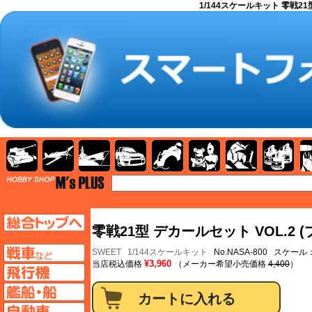
1/144スケールキット 零戦21型
AFV
飛行機
艦船
自動車
バイク
キャラクター
ガンダム
塗料
TOP
TOPページへ
零戦21型 デカールセット VOL.2 
AFV
SWEET
1/144スケールキット
No.NASA-800 スケール：
¥3,960
当店税込価格
（メーカー希望小売価格
4,400
）
飛行機ページへ
艦船ページへ
自動車ページへ