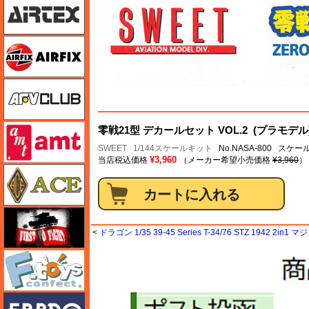
エアフィックス
AFVクラブ
amt
零戦21型 デカールセット VOL.2 (プラモデル
SWEET
1/144スケールキット
No.NASA-800 スケール
¥3,960
当店税込価格
（メーカー希望小売価格
¥3,960
）
エース
FTF
<
ドラゴン 1/35 39-45 Series T-34/76 STZ 1942 2i
エフトイズ
エブロ