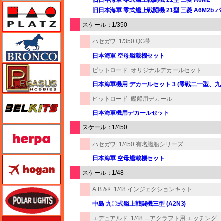
プラッツ
旧日本海軍 零式艦上戦闘機 21型 三菱 A6M2b
スケール：1/350
ブロンコモデル（Bronco Models）
ハセガワ
1/350 QG帯
日本海軍 空母艦載機セット
ペガサスホビー
ピットロード
オリジナルデカールセット
日本海軍機用 デカールセット 3 (零戦二一型、
BELKITS
ピットロード
艦船用デカール
日本海軍機用デカールセット
スケール：1/450
ヘルパ（herpa）
ハセガワ
1/450 有名艦船シリーズ
日本海軍 空母艦載機セット
ホーガンウイングス
スケール：1/48
A.B.&K
1/48 インジェクションキット
ポーラライツ
中島 九〇式艦上戦闘機三型 (A2N3)
エデュアルド
1/48 エアクラフト用 エッチング （
ホビージャパン