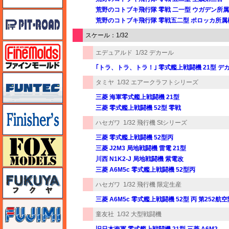
荒野のコトブキ飛行隊 零戦 二一型 ウガデン所属機
ピットロード
荒野のコトブキ飛行隊 零戦五二型 ポロッカ所属機
スケール：1/32
ファインモールド
エデュアルド
1/32 デカール
｢トラ、トラ、トラ！｣ 零式艦上戦闘機 21型 デカ
funtec（ファンテック）
タミヤ
1/32 エアークラフトシリーズ
三菱 海軍零式艦上戦闘機 21型
三菱 零式艦上戦闘機 52型 零戦
フィニッシャーズ
ハセガワ
1/32 飛行機 Stシリーズ
三菱 零式艦上戦闘機 52型丙
フォックスモデル（FOX MODELS）
三菱 J2M3 局地戦闘機 雷電 21型
川西 N1K2-J 局地戦闘機 紫電改
三菱 A6M5c 零式艦上戦闘機 52型丙
フクヤ
ハセガワ
1/32 飛行機 限定生産
三菱 A6M5c 零式艦上戦闘機 52型 丙 第252航
フジミ
童友社
1/32 大型戦闘機
旧日本海軍 零式艦上戦闘機 21型 三菱 A6M2