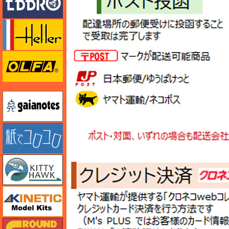
エレール
オルファ
ガイアノーツ
紙でコロコロ
キティホーク
キネテック
ガリレオ出版 グランドパワー