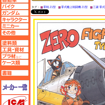
バイクページへ
タグ：
零戦 21型
零式艦上戦闘機 21型
三菱 零
ガンダムページへ
キャラクターページへ
ミニカーページへ
その他ページへ
塗料ページへ
工具ページへ
プラ材ページへ
ケースページへ
書籍ページへ
メーカー一覧のページはこちら
ICM