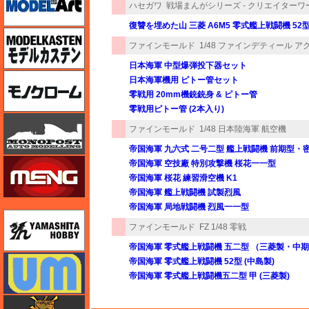
ハセガワ
戦場まんがシリーズ - クリエイター
復讐を埋めた山 三菱 A6M5 零式艦上戦闘機 52
モデルカステン
ファインモールド
1/48 ファインデティール 
日本海軍 中型爆弾投下器セット
モノクローム
日本海軍機用 ピトー管セット
零戦用 20mm機銃銃身 & ピトー管
零戦用ピトー管 (2本入り)
モノポスト
ファインモールド
1/48 日本陸海軍 航空機
帝国海軍 九六式 二号二型 艦上戦闘機 前期型・
モンモデル（MENG MODEL）
帝国海軍 空技廠 特別攻撃機 桜花一一型
帝国海軍 桜花 練習滑空機 K1
帝国海軍 艦上戦闘機 試製烈風
帝国海軍 局地戦闘機 烈風一一型
ユニモデル
ファインモールド
FZ 1/48 零戦
帝国海軍 零式艦上戦闘機 五二型 （三菱製・中
ユニモデル
帝国海軍 零式艦上戦闘機 52型 (中島製)
帝国海軍 零式艦上戦闘機五二型 甲 (三菱製)
ライオンロア（LionRoar）