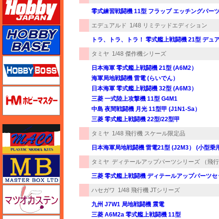
零式練習戦闘機 11型 フラップ エッチングパー
エデュアルド
1/48 リミテッドエディション
ホビーベース
トラ、トラ、トラ！ 零式艦上戦闘機 21型 デュ
タミヤ
1/48 傑作機シリーズ
ホビーボス
日本海軍 零式艦上戦闘機 21型 (A6M2）
海軍局地戦闘機 雷電 (らいでん）
日本海軍 零式艦上戦闘機 32型 (A6M3）
ホビーマスター
三菱 一式陸上攻撃機 11型 G4M1
中島 夜間戦闘機 月光 11型甲 (J1N1-Sa）
三菱 零式艦上戦闘機 22型/22型甲
マコ
タミヤ
1/48 飛行機 スケール限定品
日本海軍局地戦闘機 雷電21型 (J2M3） (小
マスターボックス
タミヤ
ディテールアップパーツシリーズ （飛
三菱 零式艦上戦闘機 ディテールアップパーツセ
マツオカステン
ハセガワ
1/48 飛行機 JTシリーズ
九州 J7W1 局地戦闘機 震電
三菱 A6M2a 零式艦上戦闘機 11型