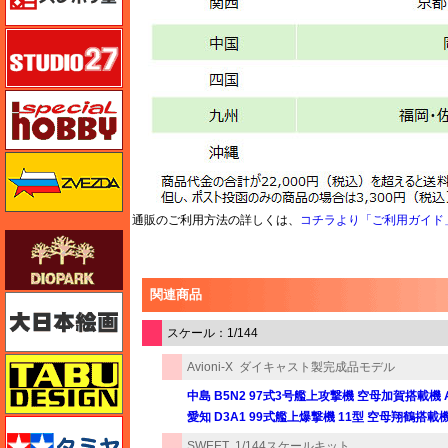
スタジオ27・タブデザイン
スペシャルホビー
ズベズダ（Zvezda）
通販のご利用方法の詳しくは、
コチラより「ご利用ガイド
ダイオパーク（diopark）
関連商品
大日本絵画
スケール：1/144
タブデザイン・スタジオ27
Avioni-X
ダイキャスト製完成品モデル
中島 B5N2 97式3号艦上攻撃機 空母加賀搭載機 AI
愛知 D3A1 99式艦上爆撃機 11型 空母翔鶴搭載機 E
タミヤ
SWEET
1/144スケールキット