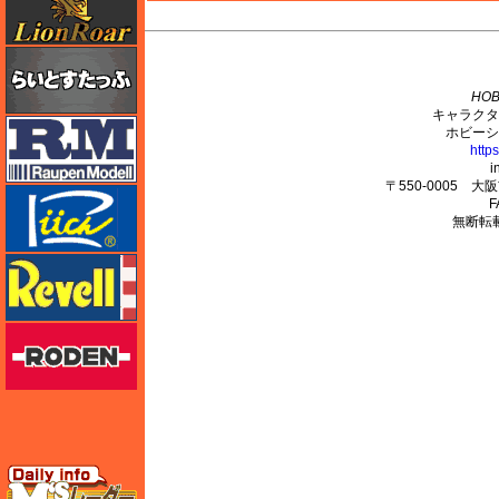
M's PLUS
らいとすたっふ
HOB
キャラクタ
ラウペンモデル
ホビーシ
http
i
〒550-0005 
リッチモデル
F
無断転
レベル
ローデン
エムズレーダー