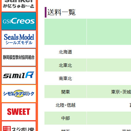
GSIクレオス
シールズモデル
静岡模型協同組合
シミラー（similR）
シモムラアレック
スイート（SWEET）
スジボリ堂