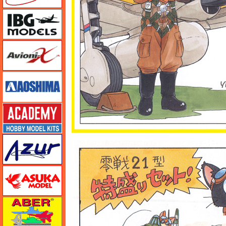
IBG
Avioni-X（アヴィオニクス）
アオシマ
アカデミー
アズール
アスカモデル
アベール