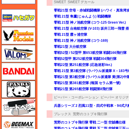
SWEET
SWEET デカール
零戦21型 空母・赤城戦闘機隊 (ハワイ・真珠湾
ハセガワ
零戦 21型 隼鷹(じゅんよう) 戦闘機隊
零戦 21型 神ノ池航空隊 (コウ-125 Green Ver.)
零戦 21型 台南航空隊 (V-103) 坂井三郎一飛曹 
ハセガワ
零戦 21型 霞ヶ浦空隊
零戦 21型 神ノ池航空隊 (コウ-169)
零戦21型 大分航空隊
バロムモデル
零戦52型 / 52型甲 第653航空隊 戦闘166飛行隊
零戦52型甲 第252航空隊 戦闘304飛行隊
零戦22型 第251航空隊 (応急迷彩Ver.)
バンダイ
零戦 21型 第3航空隊 (ラバウル派遣隊 X－183
零戦21型 第3航空隊 (ラバウル派遣隊 黄(第2)中隊
零戦21型 第381航空隊 (報国 セラム第一號)
パンダホビー
零戦21型 第265航空隊 戦闘第8飛行隊
ビーバー・コーポレーション
ビーバー オリジ
ヒートペン（十和田技研・ブレインファクトリー）
兵器シリーズ 2 烈風11型・四式中戦車・94式
プレックス
荒野のコトブキ飛行隊
BEEMAX
荒野のコトブキ飛行隊 零戦 二一型 空賊機仕様
荒野のコトブキ飛行隊 零戦 五二型 空賊第三百