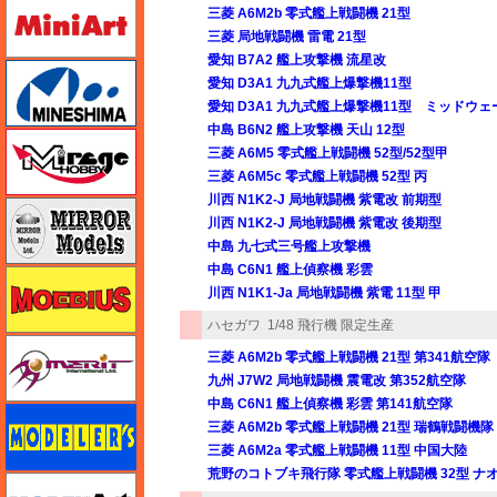
ミニアート
三菱 A6M2b 零式艦上戦闘機 21型
三菱 局地戦闘機 雷電 21型
愛知 B7A2 艦上攻撃機 流星改
ミネシマ
愛知 D3A1 九九式艦上爆撃機11型
愛知 D3A1 九九式艦上爆撃機11型 ミッドウェ
中島 B6N2 艦上攻撃機 天山 12型
ミラージュホビー
三菱 A6M5 零式艦上戦闘機 52型/52型甲
三菱 A6M5c 零式艦上戦闘機 52型 丙
川西 N1K2-J 局地戦闘機 紫電改 前期型
ミラーモデルズ
川西 N1K2-J 局地戦闘機 紫電改 後期型
中島 九七式三号艦上攻撃機
中島 C6N1 艦上偵察機 彩雲
メビウス
川西 N1K1-Ja 局地戦闘機 紫電 11型 甲
ハセガワ
1/48 飛行機 限定生産
メリットインターナショナル
三菱 A6M2b 零式艦上戦闘機 21型 第341航空隊
九州 J7W2 局地戦闘機 震電改 第352航空隊
中島 C6N1 艦上偵察機 彩雲 第141航空隊
モデラーズ
三菱 A6M2b 零式艦上戦闘機 21型 瑞鶴戦闘機隊
三菱 A6M2a 零式艦上戦闘機 11型 中国大陸
荒野のコトブキ飛行隊 零式艦上戦闘機 32型 ナ
モデルアート