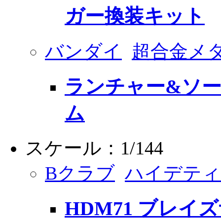
ガー換装キット
バンダイ
超合金メ
ランチャー&ソ
ム
スケール：1/144
Bクラブ
ハイデティ
HDM71 ブレ