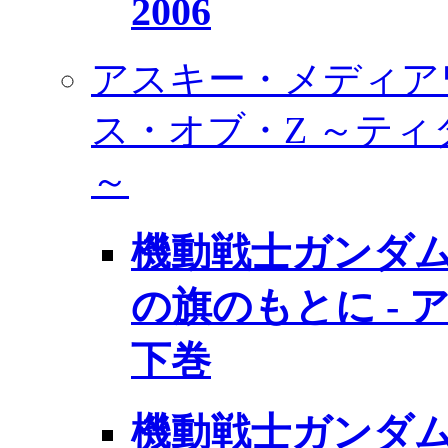
2006
アスキー・メディア
ス・オブ・Z ～テ
～
機動戦士ガンダム
の旗のもとに -
下巻
機動戦士ガンダム