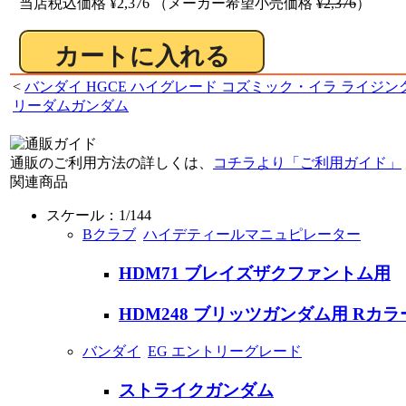
当店税込価格
¥2,376
（メーカー希望小売価格
¥2,376
）
<
バンダイ HGCE ハイグレード コズミック・イラ ライジン
リーダムガンダム
通販のご利用方法の詳しくは、
コチラより「ご利用ガイド」
関連商品
スケール：1/144
Bクラブ
ハイデティールマニュピレーター
HDM71 ブレイズザクファントム用
HDM248 ブリッツガンダム用 RカラーV
バンダイ
EG エントリーグレード
ストライクガンダム