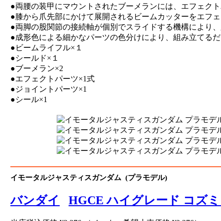
●両腰の装甲にマウントされたブーメランには、エフェク
●膝から爪先部にかけて展開されるビームカッターをエフ
●両脚の股関節の接続軸が個別でスライドする機構により
●成形色による細かなパーツの色分けにより、組み立てる
●ビームライフル×１
●シールド×１
●ブーメラン×2
●エフェクトパーツ×1式
●ジョイントパーツ×1
●シール×1
イモータルジャスティスガンダム (プラモデル)
バンダイ
HGCE ハイグレード コズ