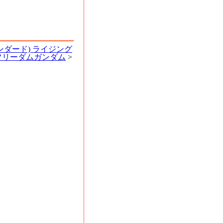
スタンダード) ライジング
フリーダムガンダム
>