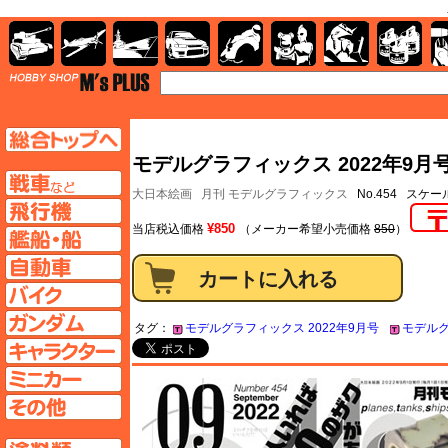
AFV
飛行機
艦船
自動車
バイク
キャラクター
ガンダム
塗料
TOP
TOPページへ
モデルグラフィックス 2022年9月号 N
AFV
大日本絵画
月刊 モデルグラフィックス
No.454 スケ
飛行機ページへ
¥850
当店税込価格
（メーカー希望小売価格
850
）
艦船ページへ
自動車ページへ
バイクページへ
ガンダムページへ
タグ：
モデルグラフィックス 2022年9月号
モデルグ
キャラクターページへ
ミニカーページへ
その他ページへ
塗料ページへ