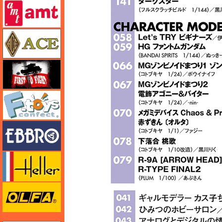
amt
エース
FTF
エフトイズ
エブロ
エレール
オルファ