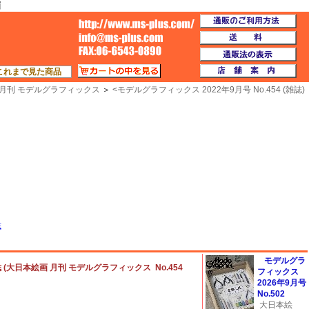
画
通
TOP
送
通
カートの中を見る
店
これまで見た商品
月刊 モデルグラフィックス
＞
<
モデルグラフィックス 2022年9月号 No.454 (雑誌)
誌
モデルグラ
誌 (大日本絵画 月刊 モデルグラフィックス No.454
フィックス
2026年9月号
No.502
大日本絵