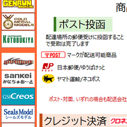
ゴールドメダルモデルズ
コトブキヤ
サイバーホビー
さんけい みにちゅあーと
GSIクレオス
シールズモデル
静岡模型協同組合