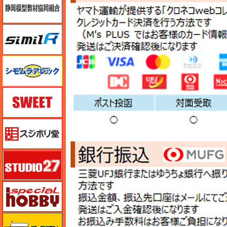
シミラー（similR）
シモムラアレック
スイート（SWEET）
スジボリ堂
スタジオ27・タブデザイン
スペシャルホビー
ズベズダ（Zvezda）