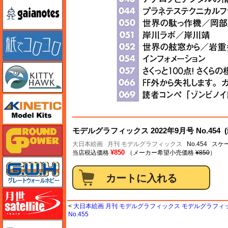
ガイアノーツ
紙でコロコロ
キティホーク
キネテック
ガリレオ出版 グランドパワー
モデルグラフィックス 2022年9月号 No.454 
大日本絵画
月刊 モデルグラフィックス
No.454 ス
¥850
当店税込価格
（メーカー希望小売価格
¥850
）
グレートウォールホビー
月世 サテライトツールス
<
大日本絵画 月刊 モデルグラフィックス モデルグラフィック
No.455
ゲンブンマガジン