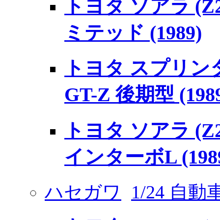
トヨタ ソアラ (Z20
ミテッド (1989)
トヨタ スプリンタ
GT-Z 後期型 (198
トヨタ ソアラ (Z20
インターボL (19
ハセガワ
1/24 自