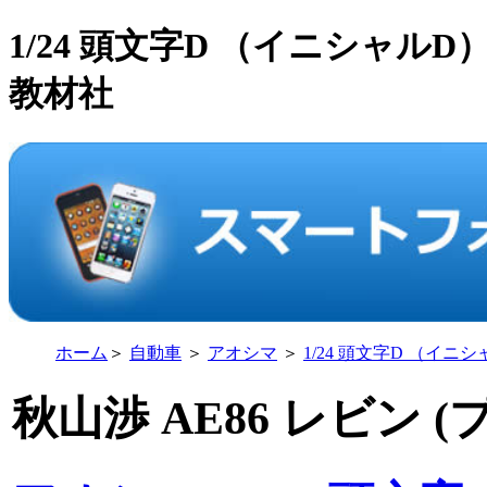
1/24 頭文字D （イニシャルD
教材社
ホーム
＞
自動車
＞
アオシマ
＞
1/24 頭文字D （イニ
秋山渉 AE86 レビン 