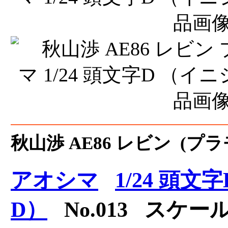
秋山渉 AE86 レビン (プ
アオシマ
1/24 頭
D）
No.013 スケール