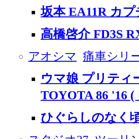
坂本 EA11R カ
高橋啓介 FD3S RX
アオシマ
痛車シリ
ウマ娘 プリティー
TOYOTA 86 '16
ひぐらしのなく頃に