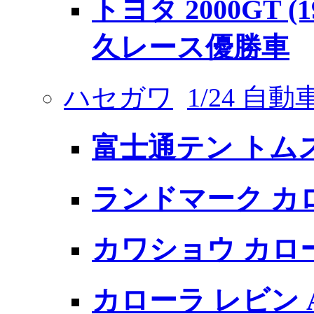
トヨタ 2000GT 
久レース優勝車
ハセガワ
1/24 自
富士通テン トムス 
ランドマーク カ
カワショウ カロ
カローラ レビン AE1