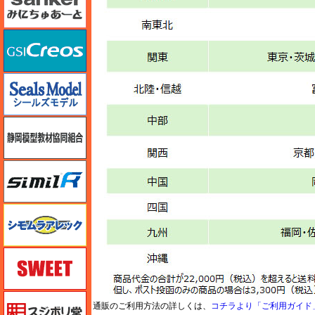
GSIクレオス
シールズモデル
静岡模型協同組合
シミラー（similR）
シモムラアレック
スイート（SWEET）
スジボリ堂
通販のご利用方法の詳しくは、
コチラより「ご利用ガイド