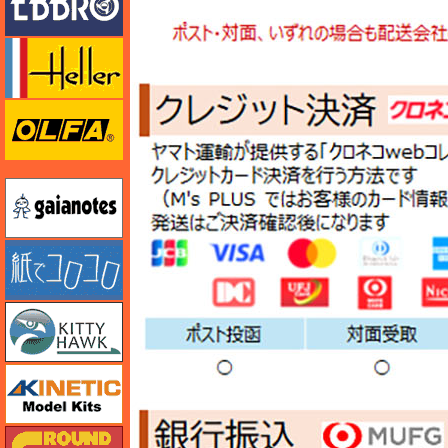
エレール
オルファ
ガイアノーツ
紙でコロコロ
キティホーク
キネテック
ガリレオ出版 グランドパワー