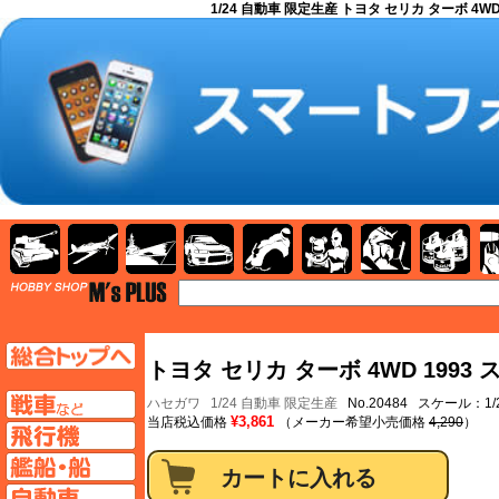
1/24 自動車 限定生産 トヨタ セリカ ターボ 4WD
AFV
飛行機
艦船
自動車
バイク
キャラクター
ガンダム
塗料
TOP
TOPページへ
トヨタ セリカ ターボ 4WD 199
AFV
ハセガワ
1/24 自動車 限定生産
No.20484 スケール：1/
¥3,861
当店税込価格
（メーカー希望小売価格
4,290
）
飛行機ページへ
艦船ページへ
自動車ページへ