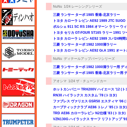
NuNu
1/24 レーシングシリーズ
ディン・ハオ
三菱 ランサー ターボ 1985 香港-北京ラリー
トヨタ カローラ レビン AE92 1989 JTC SUGO
ポルシェ 911 SC RS 1984 オマーン ラリー ウ
童友社
トヨタ セリカ GT-FOUR ST165 ラリー 199
トヨタ カローラ レビン AE92 1989 スパ24時
三菱 ランサー ターボ 1982 1000湖ラリー
トキソモデル（toxso_model）
トヨタ カローラ レビン AE92 Gr.A 1991 オー
NuNu
ディテールアップパーツシリーズ
トミーテック
三菱 ランサー ターボ 1982 1000湖ラリー用
三菱 ランサー ターボ 1985 香港-北京ラリー
アオシマ
1/24 ザ・チューンドカー
トムスモデル
ホットカンパニー TRH200V ハイエース '12 (ト
RN30 ハイラックス カスタム '78 (トヨタ)
ドラゴン
ファブレス ヴァリエス GSR50 エスティマ '06 (
カーブティッククラブ AE86 トレノ '85 (トヨタ)
TRD AE86 カローラレビン N2仕様 '83 (トヨタ)
トランペッター
VZN130G ハイラックス サーフ リフトアップ '91