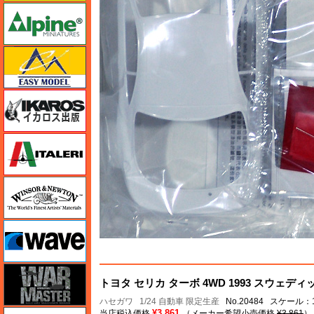
アルパイン
イージーモデル
イカロス出版
イタレリ
ウインザー＆ニュートン
ウェーブ
ウォーマスターズ
トヨタ セリカ ターボ 4WD 1993 スウェデ
ハセガワ
1/24 自動車 限定生産
No.20484 スケール：1
¥3,861
エアテックス
当店税込価格
（メーカー希望小売価格
¥3,861
）