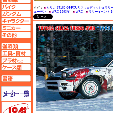
バイクページへ
タグ：
セリカ ST185 GT-FOUR スウェディッシュラリ
ェーデン
WRC 1993年
WRC
ラリーイベント 1
ガンダムページへ
キャラクターページへ
ミニカーページへ
その他ページへ
塗料ページへ
工具ページへ
プラ材ページへ
ケースページへ
書籍ページへ
メーカー一覧のページはこちら
ICM