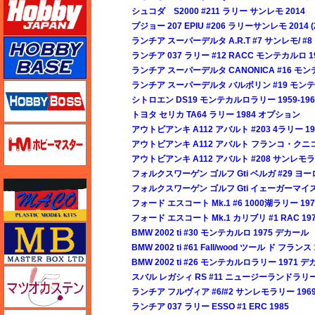
シュコダ S2000 #211 ラリー サンレモ 2014
プジョー 207 EPIU #206 ラリーサンレモ 2014 (2
ランチア スーパーデルタ A.R.T #7 サンレモ/ #
ホビーベース
ランチア 037 ラリー #12 RACC モンテカルロ 1
ランチア スーパーデルタ CANONICA #16 モン
ランチア スーパーデルタ バルボリン #19 モンテカ
ホビーボス
シトロエン DS19 モンテカルロラリー 1959-1966年 
トヨタ セリカ TA64 ラリー 1984 オプション
アウトビアンキ A112 アバルト #203 4ラリー 19
ホビーマスター
アウトビアンキ A112 アバルト フランコ・クニコ 
アウトビアンキ A112 アバルト #208 サンレモラ
フォルクスワーゲン ゴルフ Gti ベルガ #29 ヨ
マコ
フォルクスワーゲン ゴルフ Gti イェーガーマイスター 
フォード エスコート Mk.1 #6 1000湖ラリー 197
フォード エスコート Mk.1 カリブリ #1 RAC 19
マスターボックス
BMW 2002 ti #30 モンテカルロ 1975 デカール
BMW 2002 ti #61 Fall/wood ツール ド フラン
BMW 2002 ti #26 モンテカルロラリー 1971 
マツオカステン
スバル レガシィ RS #11 ニュージーランドラリー
ランチア フルヴィア #6/#2 サンレモラリー 196
ランチア 037 ラリー ESSO #1 ERC 1985