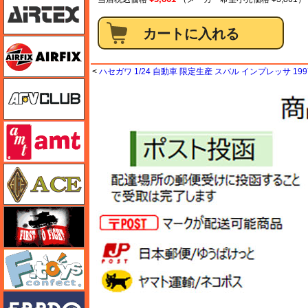
エアフィックス
<
ハセガワ 1/24 自動車 限定生産 スバル インプレッサ 19
AFVクラブ
amt
エース
FTF
エフトイズ
エブロ