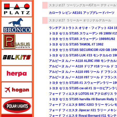
プラッツ
スタジオ27
ツーリングカー/GTカー デティー
カローラ レビン AE101 アップグレードパーツ
ブロンコモデル（Bronco Models）
スタジオ27
ラリーカー オリジナルデカール
ランチア ストラトス オリオ・フィアット #24 19
トヨタ セリカ ST165 スウェーデン #6 1989/ #15 1
ペガサスホビー
トヨタ セリカ ST165 スウェーデン 1989/91/92
トヨタ セリカ ST165 TAMOIL #7 1992
トヨタ セリカ ST165 SECURICOR #20 GB 199
BELKITS
トヨタ セリカ ST165 LUK #33 モンテカルロ 19
アルピーヌ ルノー A110 ALRIC #98 モンテカル
アルピーヌ ルノー A110 ドリア #18 ツール ド 
ヘルパ（herpa）
アルピーヌ ルノー A110 #95 ツール ド フランス
アルピーヌ ルノー A110 #97 ツール ド フランス
トヨタ セリカ ST185 #1 スウェーデンラリー 19
ホーガンウイングス
トヨタ セリカ ST185 cw oil #1 ヨーロピアン
フォード フィエスタ LOTOS #4 アクロポリス ラ
トヨタ セリカ ST185 harvilla #8 Barum Rally 1
ポーラライツ
フォード フィエスタ BRC #203 ラリー サンレモ 
フォード フィエスタ Jipocar #21 ラリー メキシコ
フォード フィエスタ Royal Bernard #11 モン
ホビージャパン