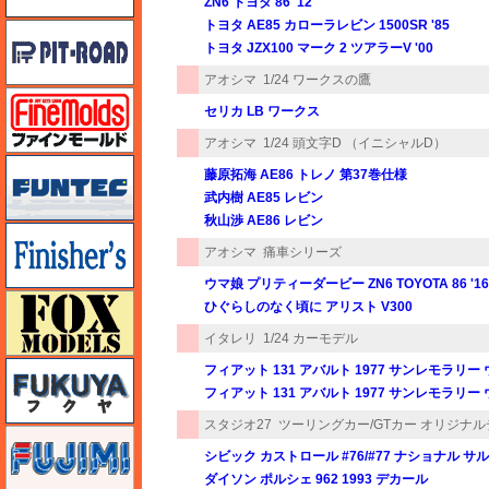
ZN6 トヨタ 86 '12
トヨタ AE85 カローラレビン 1500SR '85
ピットロード
トヨタ JZX100 マーク 2 ツアラーV '00
アオシマ
1/24 ワークスの鷹
ファインモールド
セリカ LB ワークス
アオシマ
1/24 頭文字D （イニシャルD）
funtec（ファンテック）
藤原拓海 AE86 トレノ 第37巻仕様
武内樹 AE85 レビン
秋山渉 AE86 レビン
フィニッシャーズ
アオシマ
痛車シリーズ
ウマ娘 プリティーダービー ZN6 TOYOTA 86 '16
フォックスモデル（FOX MODELS）
ひぐらしのなく頃に アリスト V300
イタレリ
1/24 カーモデル
フクヤ
フィアット 131 アバルト 1977 サンレモラリ
フィアット 131 アバルト 1977 サンレモラ
スタジオ27
ツーリングカー/GTカー オリジナ
フジミ
シビック カストロール #76/#77 ナショナル サル
ダイソン ポルシェ 962 1993 デカール