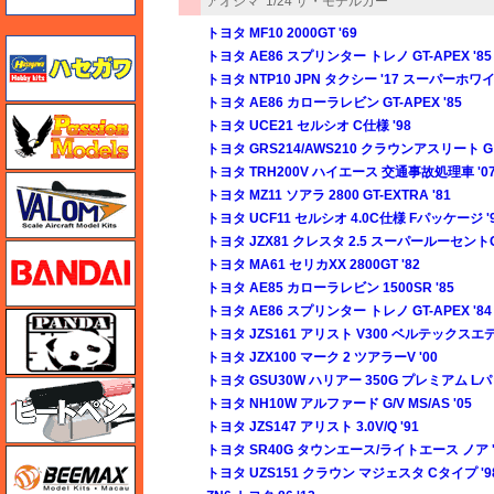
アオシマ
1/24 ザ・モデルカー
トヨタ MF10 2000GT '69
ハセガワ
トヨタ AE86 スプリンター トレノ GT-APEX '85
トヨタ NTP10 JPN タクシー '17 スーパーホワイ
トヨタ AE86 カローラレビン GT-APEX '85
ハセガワ
トヨタ UCE21 セルシオ C仕様 '98
トヨタ GRS214/AWS210 クラウンアスリート G 
トヨタ TRH200V ハイエース 交通事故処理車 '0
バロムモデル
トヨタ MZ11 ソアラ 2800 GT-EXTRA '81
トヨタ UCF11 セルシオ 4.0C仕様 Fパッケージ '
トヨタ JZX81 クレスタ 2.5 スーパールーセントG 
バンダイ
トヨタ MA61 セリカXX 2800GT '82
トヨタ AE85 カローラレビン 1500SR '85
トヨタ AE86 スプリンター トレノ GT-APEX '84
パンダホビー
トヨタ JZS161 アリスト V300 ベルテックスエデ
トヨタ JZX100 マーク 2 ツアラーV '00
トヨタ GSU30W ハリアー 350G プレミアム Lパ
ヒートペン（十和田技研・ブレインファクトリー）
トヨタ NH10W アルファード G/V MS/AS '05
トヨタ JZS147 アリスト 3.0V/Q '91
トヨタ SR40G タウンエース/ライトエース ノア '
BEEMAX
トヨタ UZS151 クラウン マジェスタ Cタイプ '9