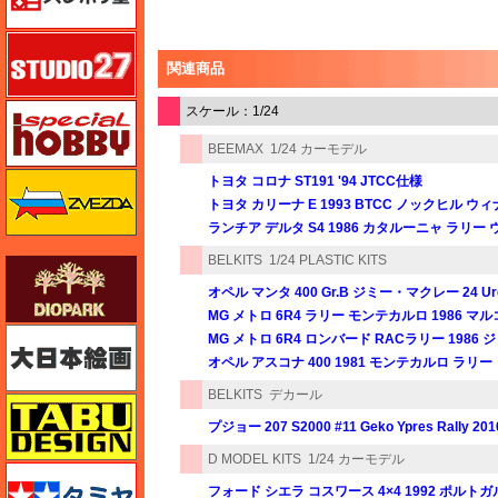
スタジオ27・タブデザイン
関連商品
スペシャルホビー
スケール：1/24
BEEMAX
1/24 カーモデル
ズベズダ（Zvezda）
トヨタ コロナ ST191 '94 JTCC仕様
トヨタ カリーナ E 1993 BTCC ノックヒル ウ
ランチア デルタ S4 1986 カタルーニャ ラリー
BELKITS
1/24 PLASTIC KITS
ダイオパーク（diopark）
オペル マンタ 400 Gr.B ジミー・マクレー 24 Uren 
MG メトロ 6R4 ラリー モンテカルロ 1986 
大日本絵画
MG メトロ 6R4 ロンバード RACラリー 198
オペル アスコナ 400 1981 モンテカルロ ラリー
BELKITS
デカール
タブデザイン・スタジオ27
プジョー 207 S2000 #11 Geko Ypres Rally 201
D MODEL KITS
1/24 カーモデル
タミヤ
フォード シエラ コスワース 4×4 1992 ポルト