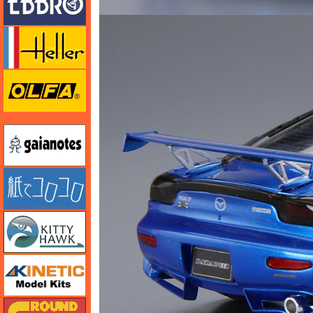
エレール
オルファ
ガイアノーツ
紙でコロコロ
キティホーク
キネテック
ガリレオ出版 グランドパワー