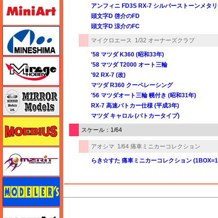
ミニアート
アンフィニ FD3S RX-7 シルバーストーンメタ
頭文字D 啓介のFD
頭文字D 涼介のFC
ミネシマ
マイクロエース
1/32 オーナーズクラブ
'58 マツダ K360 (昭和33年)
ミラージュホビー
'58 マツダ T2000 オート三輪
'92 RX-7 (改)
マツダ R360 クーペレーシング
ミラーモデルズ
'56 マツダオート三輪 幌付き (昭和31年)
RX-7 高速パトカー仕様 (平成3年)
マツダ キャロル (パトカータイプ)
メビウス
スケール：1/64
アオシマ
1/64 痛車ミニカーコレクション
メリットインターナショナル
らき☆すた 痛車ミニカーコレクション (1BOX=1
モデラーズ
M's PLUS
モデルアート