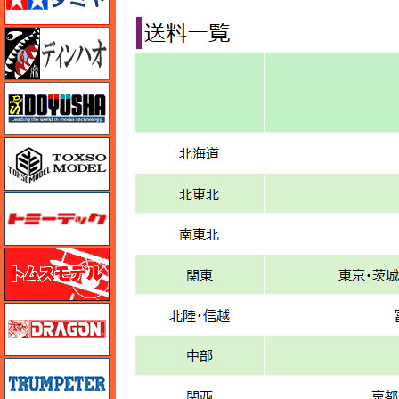
ディン・ハオ
童友社
トキソモデル（toxso_model）
トミーテック
トムスモデル
ドラゴン
トランペッター