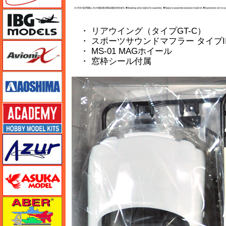
IBG
・ リアウイング（タイプGT-C）
・ スポーツサウンドマフラー タイプI
Avioni-X（アヴィオニクス）
・ MS-01 MAGホイール
・ 窓枠シール付属
アオシマ
アカデミー
アズール
アスカモデル
アベール