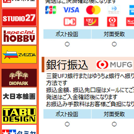
スタジオ27・タブデザイン
スペシャルホビー
ズベズダ（Zvezda）
ダイオパーク（diopark）
大日本絵画
タブデザイン・スタジオ27
タミヤ