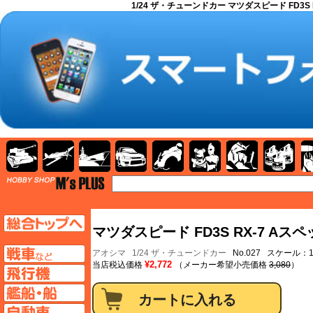
1/24 ザ・チューンドカー マツダスピード FD3S 
AFV
飛行機
艦船
自動車
バイク
キャラクター
ガンダム
塗料
TOP
TOPページへ
マツダスピード FD3S RX-7 Aスペッ
AFV
アオシマ
1/24 ザ・チューンドカー
No.027 スケール：1
¥2,772
当店税込価格
（メーカー希望小売価格
3,080
）
飛行機ページへ
艦船ページへ
自動車ページへ