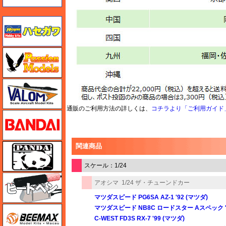
ハセガワ
ハセガワ
バロムモデル
通販のご利用方法の詳しくは、
コチラより「ご利用ガイド
バンダイ
パンダホビー
関連商品
スケール：1/24
ヒートペン（十和田技研・ブレインファクトリー）
アオシマ
1/24 ザ・チューンドカー
マツダスピード PG6SA AZ-1 '92 (マツダ)
マツダスピード NB8C ロードスター Aスペック '9
BEEMAX
C-WEST FD3S RX-7 '99 (マツダ)