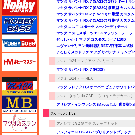
マツダ サバンナ RX-7 (SA22C) 1979 ポートラン
マツダ サバンナ RX-7 (SA22C) 前期型 カス
マツダ サバンナ RX-7 (SA22C) 中期型 カス
ホビーベース
マツダ サバンナ RX-7 (SA22C) 後期型 カス
マツダ コスモ スポーツ スーパーディテール
マツダ コスモスポーツ 1968 マラソン・デ・
ホビーボス
ぜっしゃか！ マツダ コスモスポーツ L10B
エヴァンゲリヲン新劇場版 NERV官用車 w/式
よろしくメカドック マツダ サバンナ チャンプ R
ホビーマスター
フジミ
1/24 インチアップシリーズ
マツダ サバンナ RX-7 (FC3S)
フジミ
1/24 カー NEXT
マコ
マツダ フレアクロスオーバー ピュアホワイトパ
フジミ
きゃら de CAR～る （キャラデカール）
マスターボックス
アリシア・インファンス (MagusTale -世界樹と恋
スケール：1/32
マツオカステン
アオシマ
1/32 楽プラ スナップキット
アンフィニ FD3S RX-7 ブリリアントブラック