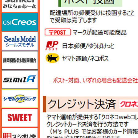
GSIクレオス
シールズモデル
静岡模型協同組合
シミラー（similR）
シモムラアレック
スイート（SWEET）
スジボリ堂