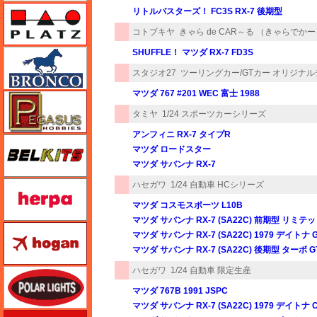
プラッツ
リトルバスターズ！ FC3S RX-7 後期型
コトブキヤ
きゃら de CAR～る （きゃらでか
SHUFFLE！ マツダ RX-7 FD3S
ブロンコモデル（Bronco Models）
スタジオ27
ツーリングカー/GTカー オリジナ
マツダ 767 #201 WEC 富士 1988
ペガサスホビー
タミヤ
1/24 スポーツカーシリーズ
アンフィニ RX-7 タイプR
BELKITS
マツダ ロードスター
マツダ サバンナ RX-7
ヘルパ（herpa）
ハセガワ
1/24 自動車 HCシリーズ
マツダ コスモスポーツ L10B
マツダ サバンナ RX-7 (SA22C) 前期型 リミテ
ホーガンウイングス
マツダ サバンナ RX-7 (SA22C) 1979 デイト
マツダ サバンナ RX-7 (SA22C) 後期型 ターボ G
ハセガワ
1/24 自動車 限定生産
ポーラライツ
マツダ 767B 1991 JSPC
マツダ サバンナ RX-7 (SA22C) 1979 デイトナ C
ホビージャパン