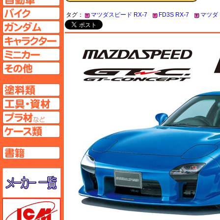
バイクページへ
タグ：
マツダスピード RX-7
FD3S RX-7
マツダ R
ガンダムページへ
キャラクターページへ
ミニカーページへ
その他ページへ
塗料ページへ
工具ページへ
プラ材ページへ
ケースページへ
書籍ページへ
メーカー一覧のページはこちら
ICM