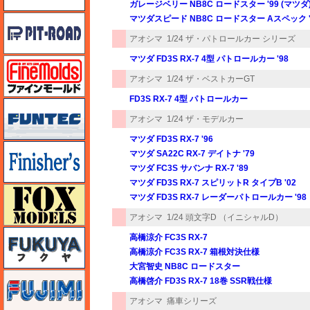
ガレージベリー NB8C ロードスター '99 (マツダ
ピットロード
マツダスピード NB8C ロードスター Aスペック '9
アオシマ
1/24 ザ・パトロールカー シリーズ
マツダ FD3S RX-7 4型 パトロールカー '98
ファインモールド
アオシマ
1/24 ザ・ベストカーGT
FD3S RX-7 4型 パトロールカー
funtec（ファンテック）
アオシマ
1/24 ザ・モデルカー
マツダ FD3S RX-7 '96
フィニッシャーズ
マツダ SA22C RX-7 デイトナ '79
マツダ FC3S サバンナ RX-7 '89
マツダ FD3S RX-7 スピリットR タイプB '02
フォックスモデル（FOX MODELS）
マツダ FD3S RX-7 レーダーパトロールカー '98
アオシマ
1/24 頭文字D （イニシャルD）
フクヤ
高橋涼介 FC3S RX-7
高橋涼介 FC3S RX-7 箱根対決仕様
大宮智史 NB8C ロードスター
フジミ
高橋啓介 FD3S RX-7 18巻 SSR戦仕様
アオシマ
痛車シリーズ