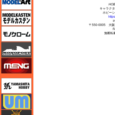
HOB
キャラクタ
モデルカステン
ホビーシ
http
i
〒550-0005 
モノクローム
F
無断転
モノポスト
モンモデル（MENG MODEL）
ユニモデル
ユニモデル
ライオンロア（LionRoar）