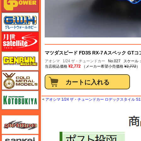
グレートウォールホビー
月世 サテライトツールス
マツダスピード FD3S RX-7 Aスペック GTコン
ゲンブンマガジン
アオシマ
1/24 ザ・チューンドカー
No.027 スケール：
¥2,772
当店税込価格
（メーカー希望小売価格
¥2,772
）
ゴールドメダルモデルズ
コトブキヤ
<
アオシマ 1/24 ザ・チューンドカー ロデックスタイル S15 
サイバーホビー
さんけい みにちゅあーと