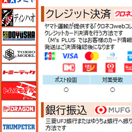
ディン・ハオ
童友社
トキソモデル（toxso_model）
トミーテック
トムスモデル
ドラゴン
トランペッター