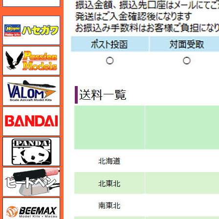
ハセガワ
ハセガワ
バロムモデル
バンダイ
パンダホビー
ヒートペン（十和田技研・ブレインファクトリー）
BEEMAX