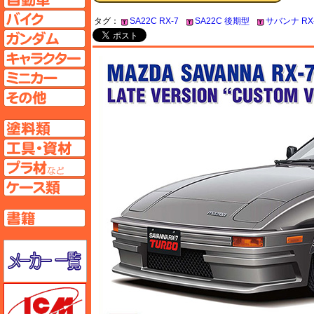
バイクページへ
タグ：
SA22C RX-7
SA22C 後期型
サバンナ RX-
ガンダムページへ
キャラクターページへ
ミニカーページへ
その他ページへ
塗料ページへ
工具ページへ
プラ材ページへ
ケースページへ
書籍ページへ
メーカー一覧のページはこちら
ICM