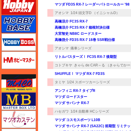
マツダ FD3S RX-7 レーダーパトロールカー '98
アオシマ
1/24 頭文字D （イニシャルD）
ホビーベース
高橋涼介 FC3S RX-7
高橋涼介 FC3S RX-7 箱根対決仕様
大宮智史 NB8C ロードスター
ホビーボス
高橋啓介 FD3S RX-7 18巻 SSR戦仕様
アオシマ
痛車シリーズ
ホビーマスター
リトルバスターズ！ FC3S RX-7 後期型
コトブキヤ
きゃら de CAR～る （きゃらでか
SHUFFLE！ マツダ RX-7 FD3S
マコ
タミヤ
1/24 スポーツカーシリーズ
アンフィニ RX-7 タイプR
マスターボックス
マツダ ロードスター
マツダ サバンナ RX-7
ハセガワ
1/24 自動車 HCシリーズ
マツオカステン
マツダ コスモスポーツ L10B
マツダ サバンナ RX-7 (SA22C) 前期型 リミテ