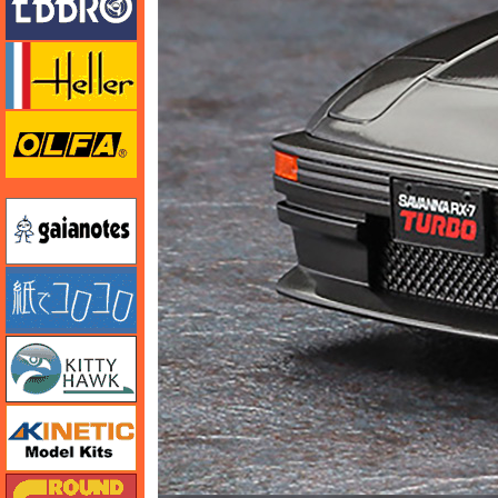
エレール
オルファ
ガイアノーツ
紙でコロコロ
キティホーク
キネテック
ガリレオ出版 グランドパワー