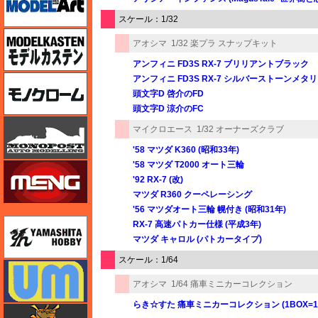
スケール：1/32
モデルカステン
アオシマ
1/32 楽プラ スナップキット
アンフィニ FD3S RX-7 ブリリアントブラック
モノクローム
アンフィニ FD3S RX-7 シルバーストーンメタ
頭文字D 啓介のFD
頭文字D 涼介のFC
モノポスト
マイクロエース
1/32 オーナーズクラブ
'58 マツダ K360 (昭和33年)
'58 マツダ T2000 オート三輪
モンモデル（MENG MODEL）
'92 RX-7 (改)
マツダ R360 クーペレーシング
'56 マツダオート三輪 幌付き (昭和31年)
ユニモデル
RX-7 高速パトカー仕様 (平成3年)
マツダ キャロル (パトカータイプ)
スケール：1/64
ユニモデル
アオシマ
1/64 痛車ミニカーコレクション
らき☆すた 痛車ミニカーコレクション (1BOX=1
ライオンロア（LionRoar）