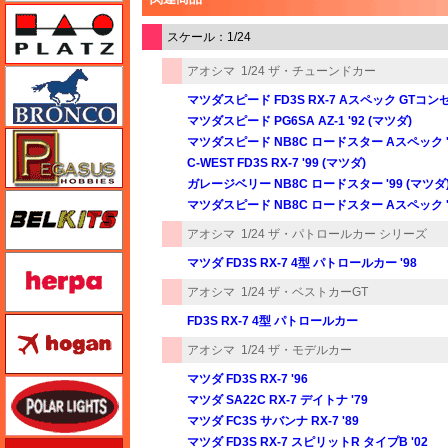
プラッツ
スケール：1/24
アオシマ
1/24 ザ・チューンドカー
ブロンコモデル（Bronco Models）
マツダスピード FD3S RX-7 Aスペック GTコンセプ
マツダスピード PG6SA AZ-1 '92 (マツダ)
ペガサスホビー
マツダスピード NB8C ロードスター Aスペック '9
C-WEST FD3S RX-7 '99 (マツダ)
ガレージベリー NB8C ロードスター '99 (マツダ
BELKITS
マツダスピード NB8C ロードスター Aスペック '9
アオシマ
1/24 ザ・パトロールカー シリーズ
ヘルパ（herpa）
マツダ FD3S RX-7 4型 パトロールカー '98
アオシマ
1/24 ザ・ベストカーGT
FD3S RX-7 4型 パトロールカー
ホーガンウイングス
アオシマ
1/24 ザ・モデルカー
マツダ FD3S RX-7 '96
ポーラライツ
マツダ SA22C RX-7 デイトナ '79
マツダ FC3S サバンナ RX-7 '89
マツダ FD3S RX-7 スピリットR タイプB '02
ホビージャパン