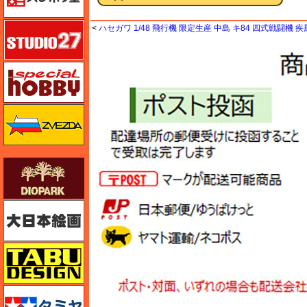
スタジオ27・タブデザイン
<
ハセガワ 1/48 飛行機 限定生産 中島 キ84 四式戦闘機 
スペシャルホビー
ズベズダ（Zvezda）
ダイオパーク（diopark）
大日本絵画
タブデザイン・スタジオ27
タミヤ