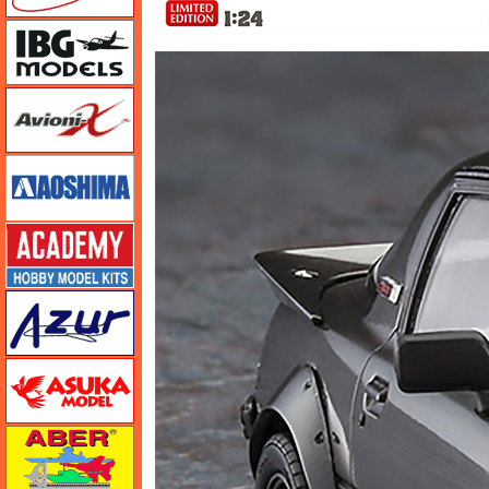
IBG
Avioni-X（アヴィオニクス）
アオシマ
アカデミー
アズール
アスカモデル
アベール