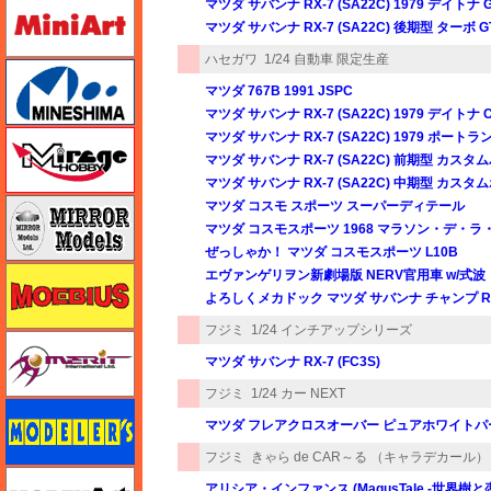
ミニアート
マツダ サバンナ RX-7 (SA22C) 1979 デイト
マツダ サバンナ RX-7 (SA22C) 後期型 ターボ G
ハセガワ
1/24 自動車 限定生産
ミネシマ
マツダ 767B 1991 JSPC
マツダ サバンナ RX-7 (SA22C) 1979 デイトナ C
ミラージュホビー
マツダ サバンナ RX-7 (SA22C) 1979 ポートラン
マツダ サバンナ RX-7 (SA22C) 前期型 カス
マツダ サバンナ RX-7 (SA22C) 中期型 カス
ミラーモデルズ
マツダ コスモ スポーツ スーパーディテール
マツダ コスモスポーツ 1968 マラソン・デ・
ぜっしゃか！ マツダ コスモスポーツ L10B
メビウス
エヴァンゲリヲン新劇場版 NERV官用車 w/式
よろしくメカドック マツダ サバンナ チャンプ R
フジミ
1/24 インチアップシリーズ
メリットインターナショナル
マツダ サバンナ RX-7 (FC3S)
フジミ
1/24 カー NEXT
モデラーズ
マツダ フレアクロスオーバー ピュアホワイトパ
フジミ
きゃら de CAR～る （キャラデカール）
モデルアート
アリシア・インファンス (MagusTale -世界樹と恋