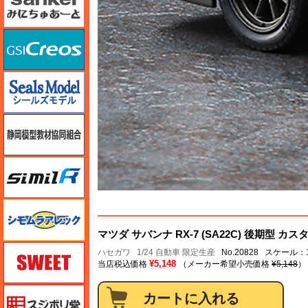
GSIクレオス
シールズモデル
静岡模型協同組合
シミラー（similR）
シモムラアレック
マツダ サバンナ RX-7 (SA22C) 後期型 
スイート（SWEET）
ハセガワ
1/24 自動車 限定生産
No.20828 スケール：1
¥5,148
当店税込価格
（メーカー希望小売価格
¥5,148
）
スジボリ堂