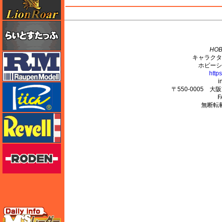
M's PLUS
らいとすたっふ
HOB
ラウペンモデル
キャラクタ
ホビーシ
http
i
リッチモデル
〒550-0005 
F
無断転
レベル
ローデン
エムズレーダー