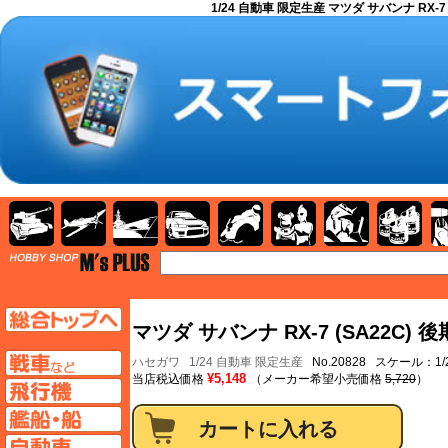
1/24 自動車 限定生産 マツダ サバンナ RX-7
AFV
飛行機
艦船
自動車
バイク
キャラクター
ガンダム
塗料
TOP
TOPページへ
マツダ サバンナ RX-7 (SA22C
AFV
ハセガワ
1/24 自動車 限定生産
No.20828 スケール：1/
¥5,148
当店税込価格
（メーカー希望小売価格
5,720
）
飛行機ページへ
艦船ページへ
自動車ページへ