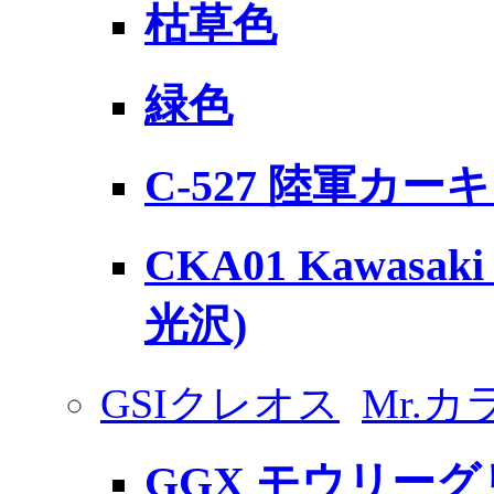
枯草色
緑色
C-527 陸軍カーキ
CKA01 Kawas
光沢)
GSIクレオス
Mr.カ
GGX モウリー