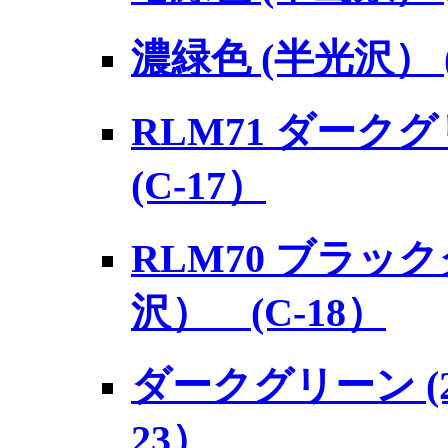
濃緑色 (半光沢） (
RLM71 ダーク
(C-17）
RLM70 ブラッ
沢） (C-18）
ダークグリーン (2
23）