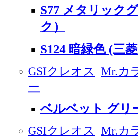
S77 メタリック
ク）
S124 暗緑色 (
GSIクレオス
Mr.
ー
ベルベット グリ
GSIクレオス
Mr.