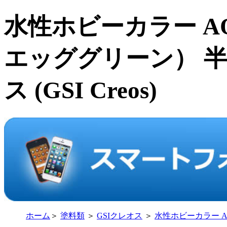
水性ホビーカラー AQ
エッググリーン） 半光沢
ス (GSI Creos)
ホーム
＞
塗料類
＞
GSIクレオス
＞
水性ホビーカラー A