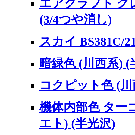
エアクラフト グレ
(3/4つや消し)
スカイ BS381C/2
暗緑色 (川西系) (
コクピット色 (川西
機体内部色 ター
エト) (半光沢)