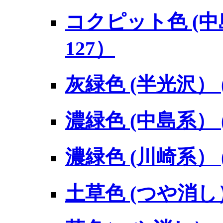
コクピット色 (中島
127）
灰緑色 (半光沢） (
濃緑色 (中島系） (
濃緑色 (川崎系） (
土草色 (つや消し） 