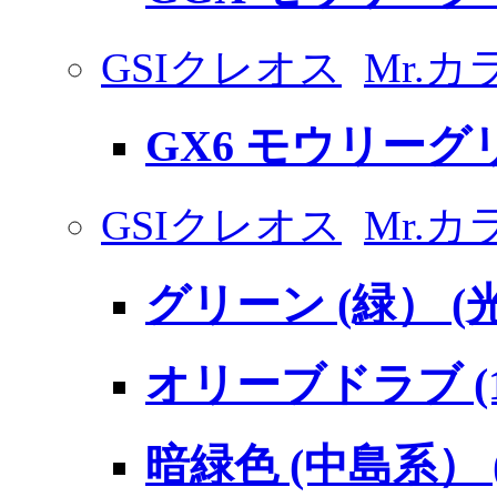
GSIクレオス
Mr.カ
GX6 モウリーグ
GSIクレオス
Mr.
グリーン (緑） (
オリーブドラブ (
暗緑色 (中島系） (