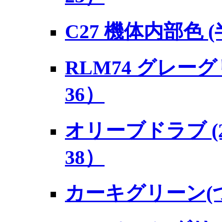
C27 機体内部色 
RLM74 グレーグ
36）
オリーブドラブ (2
38）
カーキグリーン(つ