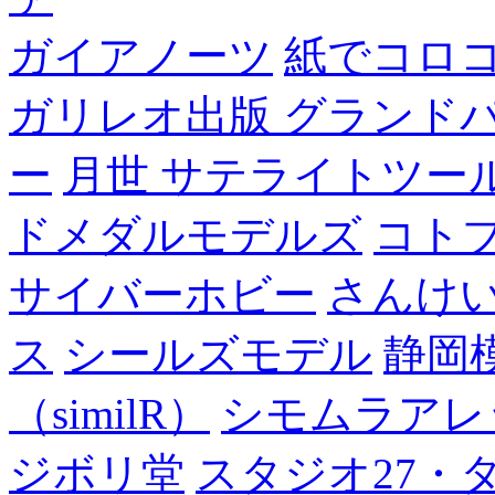
ガイアノーツ
紙でコロ
ガリレオ出版 グランド
ー
月世 サテライトツー
ドメダルモデルズ
コト
サイバーホビー
さんけい
ス
シールズモデル
静岡
（similR）
シモムラアレ
ジボリ堂
スタジオ27・