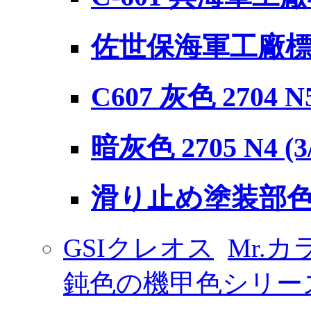
佐世保海軍工廠標準
C607 灰色 2704 
暗灰色 2705 N4 
滑り止め塗装部色 
GSIクレオス
Mr.カ
鈍色の機甲色シリー