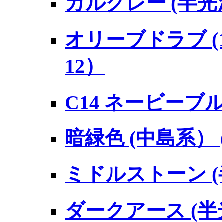
ガルグレー (半光沢
オリーブドラブ (1
12）
C14 ネービーブ
暗緑色 (中島系） (
ミドルストーン (半
ダークアース (半光