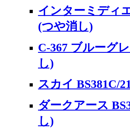
インターミディエー
(つや消し)
C-367 ブルーグレー
し)
スカイ BS381C/2
ダークアース BS381
し)