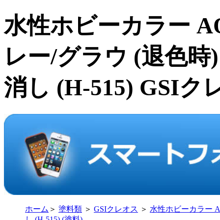
水性ホビーカラー A
レー/グラウ (退色時
消し (H-515) GSIクレ
ホーム
＞
塗料類
＞
GSIクレオス
＞
水性ホビーカラー A
し (H-515) (塗料)