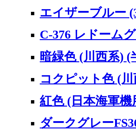
エイザーブルー (3
C-376 レドーム
暗緑色 (川西系) (
コクピット色 (川西
紅色 (日本海軍機用
ダークグレーFS36