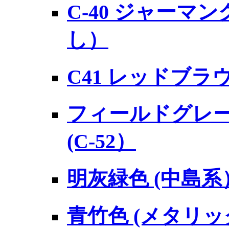
C-40 ジャーマン
し）
C41 レッドブラ
フィールドグレー 
(C-52）
明灰緑色 (中島系）
青竹色 (メタリック