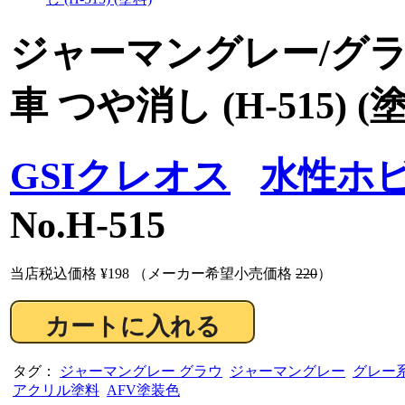
ジャーマングレー/グラウ
車 つや消し (H-515) (
GSIクレオス
水性ホビ
No.H-515
当店税込価格
¥198
（メーカー希望小売価格
220
）
タグ：
ジャーマングレー グラウ
ジャーマングレー
グレー
アクリル塗料
AFV塗装色