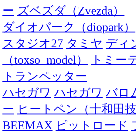
ー
ズベズダ（Zvezda）
ダイオパーク（diopark）
スタジオ27
タミヤ
ディ
（toxso_model）
トミー
トランペッター
ハセガワ
ハセガワ
バロ
ー
ヒートペン（十和田
BEEMAX
ピットロード