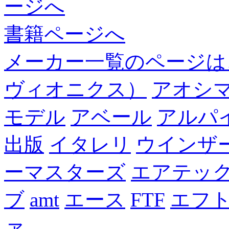
ージへ
書籍ページへ
メーカー一覧のページは
ヴィオニクス）
アオシ
モデル
アベール
アルパ
出版
イタレリ
ウインザ
ーマスターズ
エアテッ
ブ
amt
エース
FTF
エフ
ァ