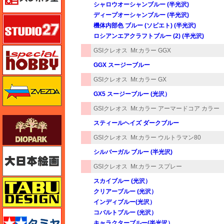
シャロウオーシャンブルー (半光沢)
ディープオーシャンブルー (半光沢)
スタジオ27・タブデザイン
機体内部色 ブルー (ソビエト) (半光沢)
ロシアンエアクラフトブルー (2) (半光沢)
スペシャルホビー
GSIクレオス
Mr.カラー GGX
GGX スージーブルー
GSIクレオス
Mr.カラー GX
ズベズダ（Zvezda）
GX5 スージーブルー (光沢）
GSIクレオス
Mr.カラー アーマードコア カラー
ダイオパーク（diopark）
スティールヘイズ ダークブルー
GSIクレオス
Mr.カラー ウルトラマン80
大日本絵画
シルバーガル ブルー (半光沢)
GSIクレオス
Mr.カラー スプレー
スカイブルー (光沢）
タブデザイン・スタジオ27
クリアーブルー (光沢）
インディブルー(光沢）
タミヤ
コバルトブルー (光沢）
キャラクターブルー(半光沢）