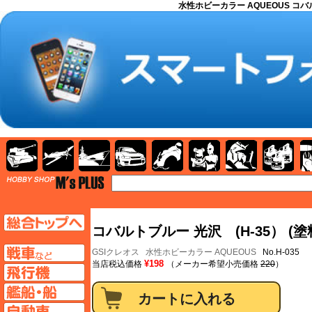
水性ホビーカラー AQUEOUS コバルトブ
AFV
飛行機
艦船
自動車
バイク
キャラクター
ガンダム
塗料
TOP
TOPページへ
コバルトブルー 光沢 (H-35） (塗
AFV
GSIクレオス
水性ホビーカラー AQUEOUS
No.H-035
¥198
当店税込価格
（メーカー希望小売価格
220
）
飛行機ページへ
艦船ページへ
自動車ページへ