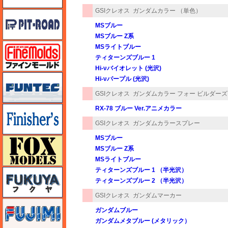
GSIクレオス
ガンダムカラー （単色）
ピットロード
MSブルー
MSブルー Z系
ファインモールド
MSライトブルー
ティターンズブルー 1
Hi-νバイオレット (光沢)
funtec（ファンテック）
Hi-νパープル (光沢)
GSIクレオス
ガンダムカラー フォー ビルダーズ
フィニッシャーズ
RX-78 ブルー Ver.アニメカラー
GSIクレオス
ガンダムカラースプレー
MSブルー
フォックスモデル（FOX MODELS）
MSブルー Z系
MSライトブルー
ティターンズブルー 1 （半光沢）
フクヤ
ティターンズブルー 2 （半光沢）
GSIクレオス
ガンダムマーカー
フジミ
ガンダムブルー
ガンダムメタブルー (メタリック）