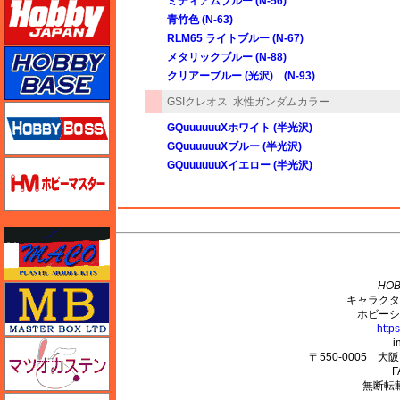
ミディアムブルー (N-56)
青竹色 (N-63)
RLM65 ライトブルー (N-67)
ホビーベース
メタリックブルー (N-88)
クリアーブルー (光沢) (N-93)
GSIクレオス
水性ガンダムカラー
ホビーボス
GQuuuuuuXホワイト (半光沢)
GQuuuuuuXブルー (半光沢)
ホビーマスター
GQuuuuuuXイエロー (半光沢)
マコ
M's PLUS
HOB
マスターボックス
キャラクタ
ホビーシ
http
i
マツオカステン
〒550-0005 
F
無断転