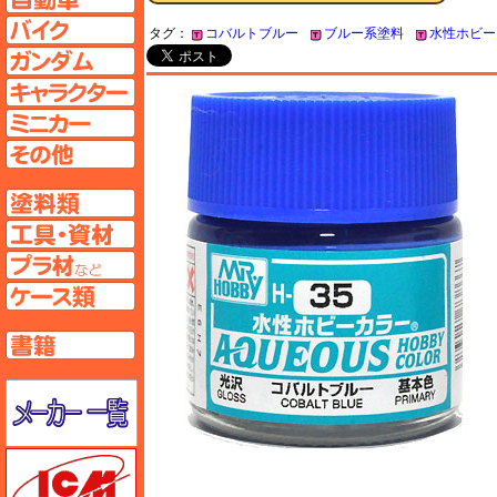
バイクページへ
タグ：
コバルトブルー
ブルー系塗料
水性ホビー
ガンダムページへ
キャラクターページへ
ミニカーページへ
その他ページへ
塗料ページへ
工具ページへ
プラ材ページへ
ケースページへ
書籍ページへ
メーカー一覧のページはこちら
ICM