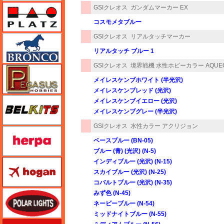
プラッツ
GSIクレオス
ガンダムマーカー EX
コスモメタブルー
GSIクレオス
リアルタッチマーカー
ブロンコモデル（Bronco Models）
リアルタッチ ブルー 1
GSIクレオス
境界戦機 水性ホビーカラー AQUE
ペガサスホビー
メイレスケンブホワイト (半光沢)
メイレスケンブレッド (光沢)
BELKITS
メイレスケンブイエロー (光沢)
メイレスケンブグレー (半光沢)
GSIクレオス
水性カラー アクリジョン
ヘルパ（herpa）
ベースブルー (BN-05)
ブルー (青) (光沢) (N-5)
ホーガンウイングス
インディブルー (光沢) (N-15)
スカイブルー (光沢) (N-25)
コバルトブルー (光沢) (N-35)
ポーラライツ
みず色 (N-45)
ネービーブルー (N-54)
ミッドナイトブルー (N-55)
ホビージャパン