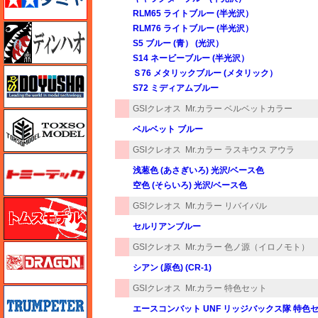
RLM65 ライトブルー (半光沢）
ディン・ハオ
RLM76 ライトブルー (半光沢）
S5 ブルー (青） (光沢）
S14 ネービーブルー (半光沢）
童友社
Ｓ76 メタリックブルー (メタリック）
S72 ミディアムブルー
GSIクレオス
Mr.カラー ベルベットカラー
トキソモデル（toxso_model）
ベルベット ブルー
GSIクレオス
Mr.カラー ラスキウス アウラ
トミーテック
浅葱色 (あさぎいろ) 光沢/ベース色
空色 (そらいろ) 光沢/ベース色
トムスモデル
GSIクレオス
Mr.カラー リバイバル
セルリアンブルー
GSIクレオス
Mr.カラー 色ノ源（イロノモト）
ドラゴン
シアン (原色) (CR-1)
GSIクレオス
Mr.カラー 特色セット
トランペッター
エースコンバット UNF リッジバックス隊 特色