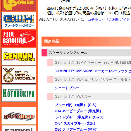
グレートウォールホビー
通販のご利用方法の詳しくは、
コチラより「ご利用ガイド
月世 サテライトツールス
関連商品
ゲンブンマガジン
スケール：ノンスケール
GSIクレオス
30MM マーカー （30 MINUTES M
ゴールドメダルモデルズ
30 MINUTES MISSIONS マーカー (ベーシック
GSIクレオス
Mr.ウェザリングカラー フィルタ
コトブキヤ
シェードブルー
GSIクレオス
Mr.カラー
ブルー (青） (光沢） (C-5）
サイバーホビー
C14 ネービーブルー (半光沢）
ライトブルー (半光沢） (C-20）
C-34 スカイブルー (光沢）
さんけい みにちゅあーと
C50 クリアーブルー (光沢）