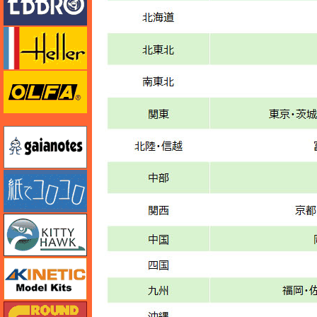
エレール
オルファ
ガイアノーツ
紙でコロコロ
キティホーク
キネテック
ガリレオ出版 グランドパワー