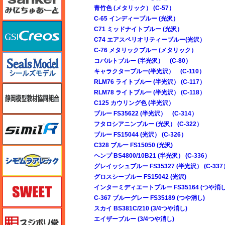
青竹色 (メタリック） (C-57）
C-65 インディーブルー (光沢）
GSIクレオス
C71 ミッドナイトブルー (光沢）
C74 エアスペリオリティーブルー(光沢）
C-76 メタリックブルー (メタリック）
シールズモデル
コバルトブルー (半光沢） (C-80）
キャラクターブルー(半光沢） (C-110）
RLM76 ライトブルー (半光沢） (C-117）
静岡模型協同組合
RLM78 ライトブルー (半光沢） (C-118）
C125 カウリング色 (半光沢）
ブルー FS35622 (半光沢） (C-314）
シミラー（similR）
フタロシアニンブルー (光沢） (C-322）
ブルー FS15044 (光沢） (C-326）
C328 ブルー FS15050 (光沢)
シモムラアレック
ヘンプ BS4800/10B21 (半光沢） (C-336）
グレイッシュブルー FS35327 (半光沢） (C-337
グロスシーブルー FS15042 (光沢)
スイート（SWEET）
インターミディエートブルー FS35164 (つや消し
C-367 ブルーグレー FS35189 (つや消し)
スカイ BS381C/210 (3/4つや消し)
スジボリ堂
エイザーブルー (3/4つや消し)