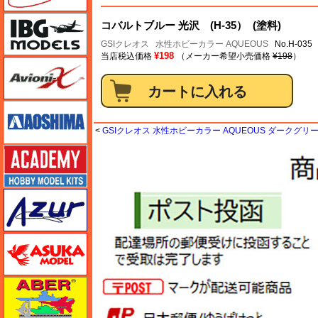
IBG
コバルトブルー 光沢 (H-35） (塗料)
GSIクレオス
水性ホビーカラー AQUEOUS
No.H-035
¥198
当店税込価格
（メーカー希望小売価格
¥198
）
Avioni-X（アヴィオニクス）
アオシマ
<
GSIクレオス 水性ホビーカラー AQUEOUS ダークグリーン
アカデミー
アズール
アスカモデル
アベール