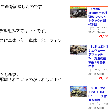
る生産を記録したのです。
4号b型
10.5cm自走榴
弾砲 マジック
トラック付属
特別版
ドラゴン
1/35
モデル組み立てキットです。
39-45 Series
¥9,108
スに車体下部、車体上部、フェン
Sd.Kfz.234/3
シュヴェーベ
ラフェッテ
2cm対空砲搭
載型 8輪重装
甲車
ドラゴン
1/35
ツも新規。
39-45 Series
¥9,108
配慮されているのがうれしいポイ
Sd.Kfz.251
Ausf.C 3in1
EZトラック付
属 特別版
ドラゴン
1/35
39-45 Series