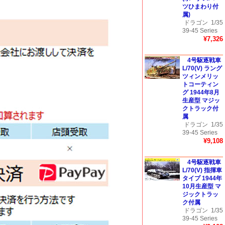
ツひまわり付
属)
ドラゴン
1/35
39-45 Series
¥7,326
4号駆逐戦車
L/70(V) ラング
ツィンメリッ
トコーティン
グ 1944年8月
生産型 マジッ
クトラック付
属
ドラゴン
1/35
39-45 Series
¥9,108
4号駆逐戦車
L/70(V) 指揮車
タイプ 1944年
10月生産型 マ
ジックトラッ
ク付属
ドラゴン
1/35
39-45 Series