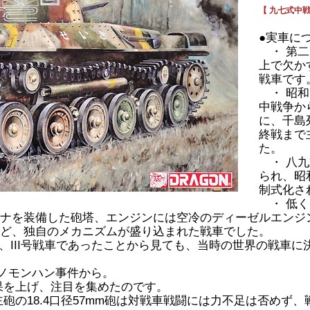
【 九七式中戦
●実車に
・ 第二
上で欠か
戦車です
・ 昭和
中戦争か
に、千島
終戦まで
た。
・ 八九
られ、昭和
制式化さ
・ 低く
ナを装備した砲塔、エンジンには空冷のディーゼルエンジ
ど、独自のメカニズムが盛り込まれた戦車でした。
号、III号戦車であったことから見ても、当時の世界の戦車
月のノモンハン事件から。
果を上げ、注目を集めたのです。
砲の18.4口径57mm砲は対戦車戦闘には力不足は否めず