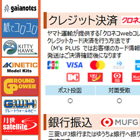
ガイアノーツ
紙でコロコロ
キティホーク
キネテック
ガリレオ出版 グランドパワー
グレートウォールホビー
月世 サテライトツールス
ゲンブンマガジン