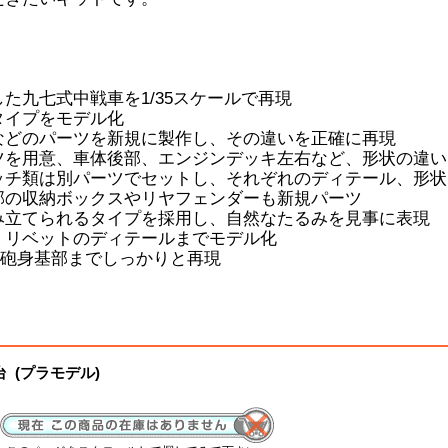
た九七式中戦車を1/35スケールで再現
タイプをモデル化
などのパーツを新規に製作し、その違いを正確に再現
ツを用意、車体後部、エンジンデッキ左右など、形状の違い
ッチ類は別パーツでセットし、それぞれのディテール、形状
部の収納ボックスやリヤフェンダーも新規パーツ
み立てられるタイプを採用し、自然なたるみを見事に表現
、リベットのディテールまでモデル化
、砲身基部までしっかりと再現
台 (プラモデル)