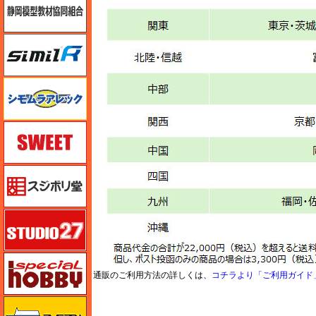
シミラー（similR）
シモムラアレック
スイート（SWEET）
スジボリ堂
スタジオ27・タブデザイン
スペシャルホビー
通販のご利用方法の詳しくは、
コチラより「ご利用ガイド
ズベズダ（Zvezda）