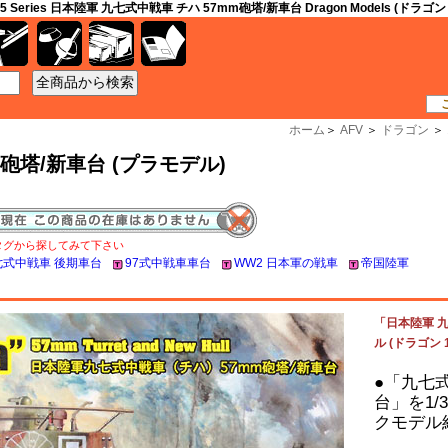
9-45 Series 日本陸軍 九七式中戦車 チハ 57mm砲塔/新車台 Dragon Models (ドラゴ
工具
資材
ケース
書籍
ホーム
＞
AFV
＞
ドラゴン
＞
砲塔/新車台 (プラモデル)
タグから探してみて下さい
七式中戦車 後期車台
97式中戦車車台
WW2 日本軍の戦車
帝国陸軍
「日本陸軍 九
ル (ドラゴン 1/
●「九七式
台」を1
クモデル