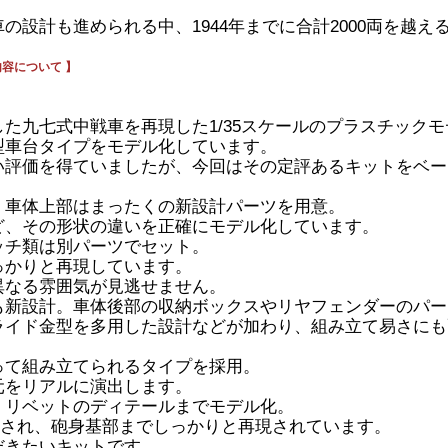
設計も進められる中、1944年までに合計2000両を越え
内容について 】
た九七式中戦車を再現した1/35スケールのプラスチック
型車台タイプをモデル化しています。
い評価を得ていましたが、今回はその定評あるキットをベー
。車体上部はまったくの新設計パーツを用意。
ど、その形状の違いを正確にモデル化しています。
ッチ類は別パーツでセット。
っかりと再現しています。
異なる雰囲気が見逃せません。
も新設計。車体後部の収納ボックスやリヤフェンダーのパー
ライド金型を多用した設計などが加わり、組み立て易さにも
って組み立てられるタイプを採用。
元をリアルに演出します。
、リベットのディテールまでモデル化。
成され、砲身基部までしっかりと再現されています。
だきたいキットです。