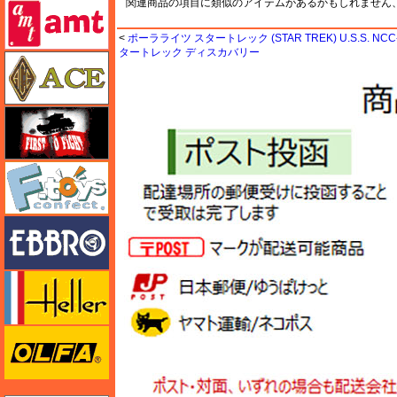
関連商品の項目に類似のアイテムがあるかもしれません
amt
<
ポーラライツ スタートレック (STAR TREK) U.S.S. N
タートレック ディスカバリー
エース
FTF
エフトイズ
エブロ
エレール
オルファ