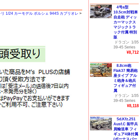
4号a型
10.5cm対戦車
リ 1/24 カーモデル ポルシェ 944S カブリオレ
>
自走砲 ディッ
カーマックス
マジックトラ
ック付属 特別
版
ドラゴン
1/35
39-45 Series
¥8,712
8.8cm砲
Flak37 簡易砲
座タイプ アル
ミ砲身＆砲兵
フィギュア付
属
ドラゴン
1/35
39-45 Series
¥8,118
Sd.Kfz.251
Ausf.C 装甲兵
員輸送車 フィ
ギュア4体付属
(ボーナスパー