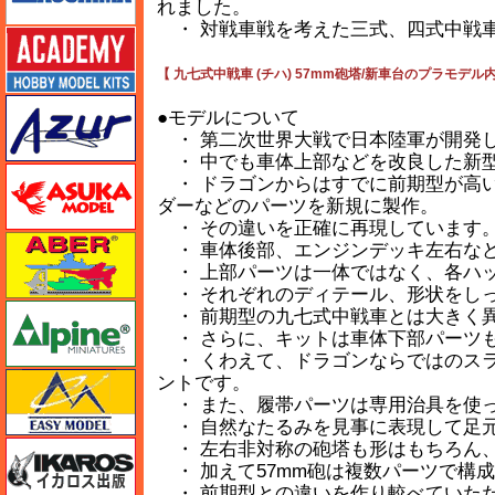
れました。
・ 対戦車戦を考えた三式、四式中戦車の
アカデミー
【 九七式中戦車 (チハ) 57mm砲塔/新車台のプラモデル
アズール
●モデルについて
・ 第二次世界大戦で日本陸軍が開発し
・ 中でも車体上部などを改良した新
アスカモデル
・ ドラゴンからはすでに前期型が高
ダーなどのパーツを新規に製作。
・ その違いを正確に再現しています
アベール
・ 車体後部、エンジンデッキ左右な
・ 上部パーツは一体ではなく、各ハ
・ それぞれのディテール、形状をし
アルパイン
・ 前期型の九七式中戦車とは大きく
・ さらに、キットは車体下部パーツ
・ くわえて、ドラゴンならではのス
イージーモデル
ントです。
・ また、履帯パーツは専用治具を使
・ 自然なたるみを見事に表現して足
イカロス出版
・ 左右非対称の砲塔も形はもちろん
・ 加えて57mm砲は複数パーツで構
・ 前期型との違いを作り較べていた