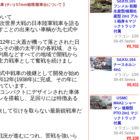
Sd.Kfz.165
車 (チハ) 57mm砲塔/新車台について 】
フンメル 初期
生産型/後期生
ついて
産型 2in1 アル
ミ砲身＆マジ
次世界大戦の日本陸軍戦車を語る
ックトラック
すことの出来ない車輌が九七式中
付属
。
ドラゴン
1/35
12年に火蓋が機って落とされた日
39-45 Series
¥9,702
らその後の太平洋の各戦域、さら
列島などすべての地域で開戦から
Sd.Kfz.164
主力戦車として奮戦を続けまし
ナースホルン
4in1
式中戦車の後継として開発が始め
ドラゴン
1/35
12年(1938年)に完成、その年に
39-45 Series
¥8,811
れています。
コンパクトにデザインされた車体
ンを搭載し、足回りには特徴ある
USMC
M4A2 シャー
マン 後期型
に決して引けを取らない最新鋭戦車だ
PTO 2in1 マジ
ックトラック
付属
ドラゴン
1/35
39-45 Series
、戦況が進むにつれ、苦戦を強いら
¥9,108