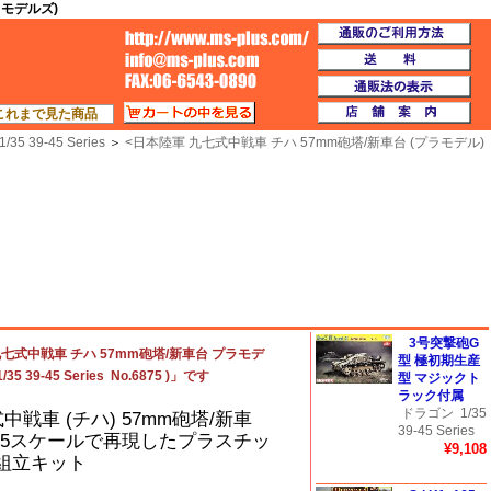
ン モデルズ)
通
TOP
送
通
カートの中を見る
店
これまで見た商品
1/35 39-45 Series
＞
<
日本陸軍 九七式中戦車 チハ 57mm砲塔/新車台 (プラモデル)
3号突撃砲G
七式中戦車 チハ 57mm砲塔/新車台 プラモデ
型 極初期生産
35 39-45 Series No.6875 )」です
型 マジックト
ラック付属
ドラゴン
1/35
中戦車 (チハ) 57mm砲塔/新車
39-45 Series
/35スケールで再現したプラスチッ
¥9,108
組立キット