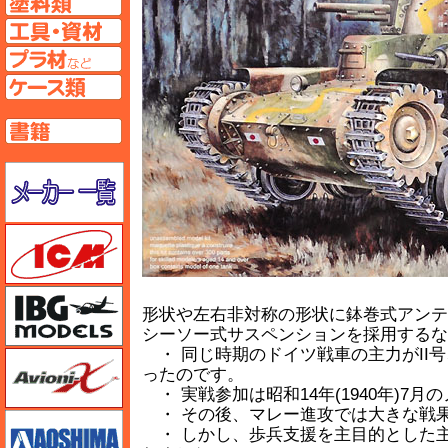
工具ページへ
プラ材ページへ
ケースページへ
書籍ページへ
メーカー一覧のページはこちら
ICM
IBG
形状や左右非対称の形状に鉢巻式アンテ
シーソー式サスペンションを採用するな
・ 同じ時期のドイツ戦車の主力がII
Avioni-X（アヴィオニクス）
ったのです。
・ 実戦参加は昭和14年(1940年)7
・ その後、マレー進攻では大きな戦
アオシマ
・ しかし、歩兵支援を主目的とした主