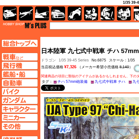
1/35 3
AFV
飛行機
艦船
自動車
バイク
キャラクター
ガンダム
塗料
TOP
TOPページへ
日本陸軍 九七式中戦車 チハ 57mm
AFV
ドラゴン
1/35 39-45 Series
No.6875 スケール：1/35
飛行機ページへ
¥7,326
当店税込価格
（メーカー希望小売価格
8,140
）
艦船ページへ
関連商品の項目に類似のアイテムがあるかもしれません、下の
自動車ページへ
タグ：
チハ 57mm砲装備
九七式中戦車 チハ
九
バイクページへ
ガンダムページへ
キャラクターページへ
ミニカーページへ
その他ページへ
塗料ページへ