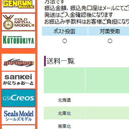
ゴールドメダルモデルズ
コトブキヤ
サイバーホビー
さんけい みにちゅあーと
GSIクレオス
シールズモデル
静岡模型協同組合