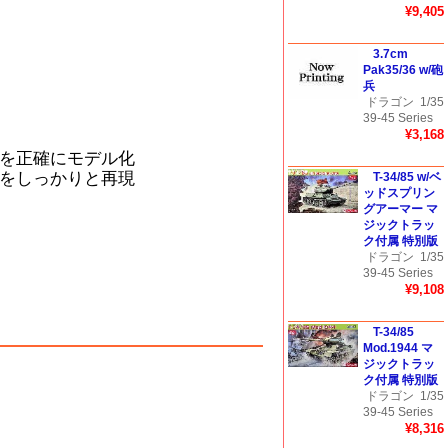
¥9,405
3.7cm
Pak35/36 w/砲
兵
ドラゴン
1/35
39-45 Series
¥3,168
を正確にモデル化
をしっかりと再現
T-34/85 w/ベ
ッドスプリン
グアーマー マ
ジックトラッ
ク付属 特別版
ドラゴン
1/35
39-45 Series
¥9,108
T-34/85
Mod.1944 マ
ジックトラッ
ク付属 特別版
ドラゴン
1/35
39-45 Series
¥8,316