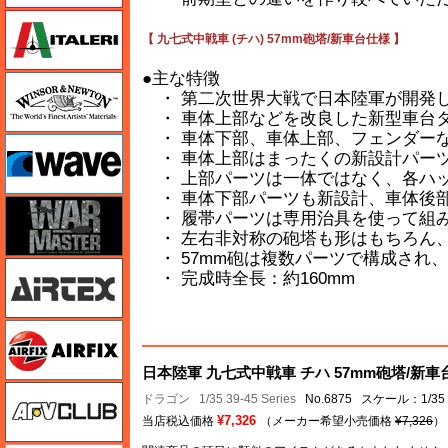
イタレリ
【 九七式中戦車 (チハ) 57mm砲塔/新車台仕様 】
●主な特徴
ウインザー＆ニュートン
・ 第二次世界大戦で日本陸軍が開発し
・ 車体上部などを改良した新型車台
・ 車体下部、車体上部、フェンダー
ウェーブ
・ 車体上部はまったくの新設計パー
・ 上部パーツは一体ではなく、各ハ
・ 車体下部パーツも新設計、車体後
ウォーマスターズ
・ 履帯パーツは専用治具を使って組
・ 左右非対称の砲塔も形はもちろん
・ 57mm砲は複数パーツで構成され
エアテックス
・ 完成時全長：約160mm
エアフィックス
日本陸軍 九七式中戦車 チハ 57mm砲塔/新車
AFVクラブ
ドラゴン
1/35 39-45 Series
No.6875 スケール：1/35
¥7,326
当店税込価格
（メーカー希望小売価格
¥7,326
）