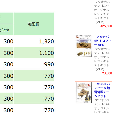
マツオカス
テン
1/144
オリジナル
レジンキャ
ストキット
（AFV）
¥25,300
メルカバ
4M トロフィ
ー APS
マツオカス
テン
1/144
オリジナル
レジンキャ
ストキット
（AFV）
¥3,300
M1025 ハ
ンビー & 地
雷処理チー
ムセット
マツオカス
テン
1/144
オリジナル
レジンキャ