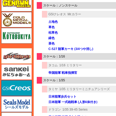
スケール：ノンスケール
ゴールドメダルモデルズ
GSIクレオス
Mr.カラー
土地色
草色
コトブキヤ
枯草色
緑色
茶色
C-527 陸軍カーキ (3/4つや消し)
サイバーホビー
スケール：1/16
タコム
1/16 ミリタリー
さんけい みにちゅあーと
帝国陸軍 戦車指揮官
スケール：1/35
GSIクレオス
タミヤ
1/35 ミリタリーミニチュアシリーズ
日本陸軍歩兵セット
シールズモデル
日本陸軍 一式砲戦車 (人形6体付き)
ドラゴン
1/35 39-45 Series
静岡模型協同組合