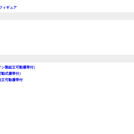
隊フィギュア
ステン製組立可動履帯付）
可動式履帯付）
組立可動履帯付