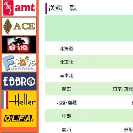
amt
エース
FTF
エフトイズ
エブロ
エレール
オルファ