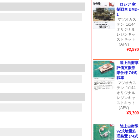
ロシア 空
挺戦車 BMD-
1
マツオカス
テン
1/144
オリジナル
レジンキャ
ストキット
（AFV）
¥2,970
陸上自衛隊
評価支援部
隊仕様 74式
戦車
マツオカス
テン
1/144
オリジナル
レジンキャ
ストキット
（AFV）
¥3,300
陸上自衛隊
92式地雷処
理装置 (74式