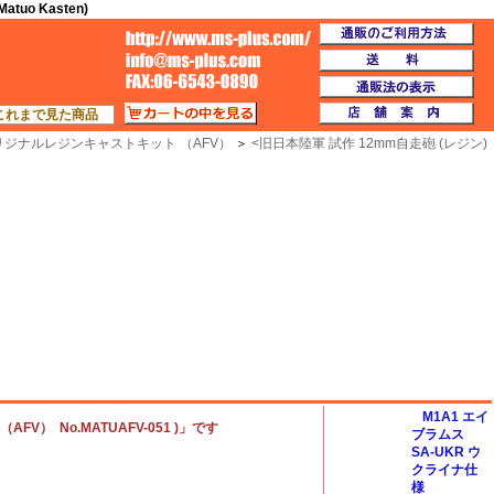
o Kasten)
通
TOP
送
通
カートの中を見る
店
これまで見た商品
 オリジナルレジンキャストキット （AFV）
＞
<
旧日本陸軍 試作 12mm自走砲 (レジン)
M1A1 エイ
V） No.MATUAFV-051 )」です
ブラムス
SA-UKR ウ
クライナ仕
様