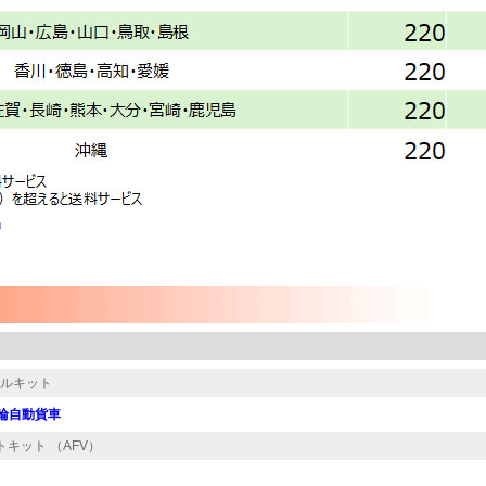
」
ナルキット
六輪自動貨車
トキット （AFV）