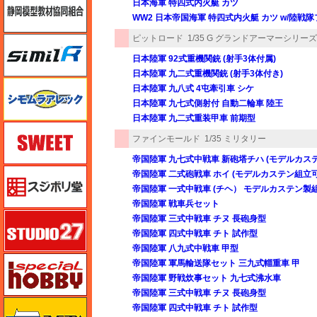
日本海軍 特四式内火艇 カツ
WW2 日本帝国海軍 特四式内火艇 カツ w/陸戦
ピットロード
1/35 G グランドアーマーシリーズ
シミラー（similR）
日本陸軍 92式重機関銃 (射手3体付属)
日本陸軍 九二式重機関銃 (射手3体付き)
シモムラアレック
日本陸軍 九八式 4屯牽引車 シケ
日本陸軍 九七式側射付 自動二輪車 陸王
日本陸軍 九二式重装甲車 前期型
スイート（SWEET）
ファインモールド
1/35 ミリタリー
帝国陸軍 九七式中戦車 新砲塔チハ (モデルカ
スジボリ堂
帝国陸軍 二式砲戦車 ホイ (モデルカステン組立
帝国陸軍 一式中戦車 (チヘ） モデルカステン製
帝国陸軍 戦車兵セット
スタジオ27・タブデザイン
帝国陸軍 三式中戦車 チヌ 長砲身型
帝国陸軍 四式中戦車 チト 試作型
帝国陸軍 八九式中戦車 甲型
スペシャルホビー
帝国陸軍 軍馬輸送隊セット 三九式輜重車 甲
帝国陸軍 野戦炊事セット 九七式沸水車
帝国陸軍 三式中戦車 チヌ 長砲身型
ズベズダ（Zvezda）
帝国陸軍 四式中戦車 チト 試作型