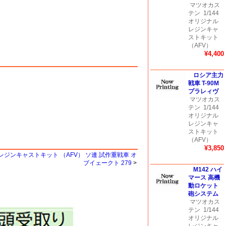
マツオカス
テン
1/144
オリジナル
レジンキャ
ストキット
（AFV）
¥4,400
ロシア主力
戦車 T-90M
プラレィヴ
マツオカス
テン
1/144
オリジナル
レジンキャ
ストキット
（AFV）
¥3,850
ルレジンキャストキット （AFV） ソ連 試作重戦車 オ
ブイェークト 279
>
M142 ハイ
マース 高機
動ロケット
砲システム
マツオカス
テン
1/144
オリジナル