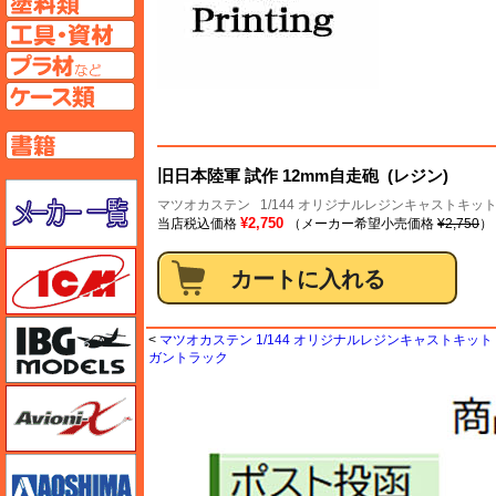
工具ページへ
プラ材ページへ
ケースページへ
書籍ページへ
旧日本陸軍 試作 12mm自走砲 (レジン)
メーカー一覧のページはこちら
マツオカステン
1/144 オリジナルレジンキャストキット
¥2,750
当店税込価格
（メーカー希望小売価格
¥2,750
）
ICM
IBG
<
マツオカステン 1/144 オリジナルレジンキャストキット （
ガントラック
Avioni-X（アヴィオニクス）
アオシマ