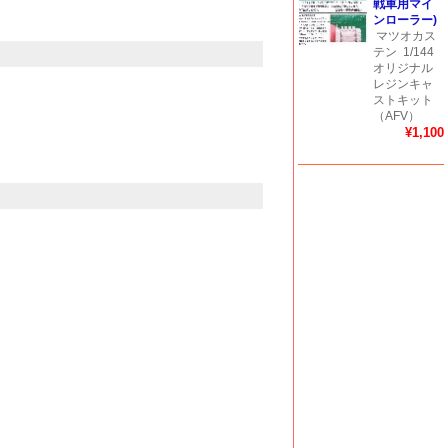
戦車用マイ
ンローラー)
マツオカス
テン
1/144
オリジナル
レジンキャ
ストキット
（AFV）
¥1,100