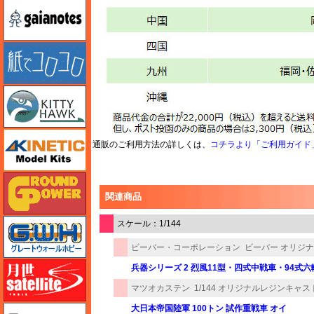
ガイアノーツ
紙でコロコロ
キティホーク
キネテック
通販のご利用方法の詳しくは、
コチラより「ご利用ガイド
ガリレオ出版 グランドパワー
関連商品
グレートウォールホビー
スケール：1/144
ビーバー・コーポレーション
ビーバー オリジ
月世 サテライトツールス
兵器シリーズ 2 烈風11型・四式中戦車・94式
マツオカステン
1/144 オリジナルレジンキャス
ゲンブンマガジン
大日本帝国陸軍 100トン 試作重戦車 オイ