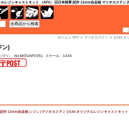
ジナルレジンキャストキット （AFV） 旧日本陸軍 試作 12mm自走砲 マツオカステン (Matu
工具
資材
ケース
書籍
ホーム
＞
AFV
＞
マツオカステン
＞
1/144
ジン)
（AFV）
No.MATUAFV-051 スケール：1/144
作 12mm自走砲 レジン (マツオカステン 1/144 オリジナルレジンキャストキット （AF