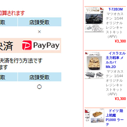
T-72B3M
マツオカス
テン
1/144
オリジナル
レジンキャ
ストキット
（AFV）
¥3,300
イスラエル
主力戦車 メ
ルカバ
Mk.2D
マツオカス
テン
1/144
オリジナル
レジンキャ
ストキット
（AFV）
¥3,300
ドイツ 陸
上戦艦
P1000 ラー
テ