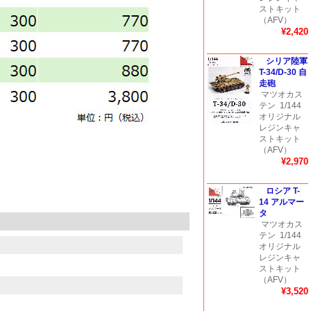
ストキット
（AFV）
¥2,420
シリア陸軍
T-34/D-30 自
走砲
マツオカス
テン
1/144
オリジナル
レジンキャ
ストキット
（AFV）
¥2,970
ロシア T-
14 アルマー
タ
マツオカス
テン
1/144
オリジナル
レジンキャ
ストキット
（AFV）
¥3,520