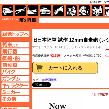
1/144 オリ
AFV
飛行機
艦船
自動車
バイク
キャラクター
ガンダム
塗料
TOP
TOPページへ
旧日本陸軍 試作 12mm自走砲 (レ
AFV
マツオカステン
1/144 オリジナルレジンキャストキット 
飛行機ページへ
¥2,750
当店税込価格
（メーカー希望小売価格
2,750
）
艦船ページへ
自動車ページへ
バイクページへ
ガンダムページへ
タグ：
帝国陸軍
キャラクターページへ
ミニカーページへ
「旧日本陸軍 試
その他ページへ
塗料ページへ