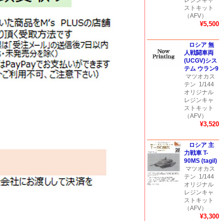
レジンキャ
ストキット
（AFV）
¥5,500
ロシア 無
人戦闘車両
(UCGV)シス
テム ウラン9
マツオカス
テン
1/144
オリジナル
レジンキャ
ストキット
（AFV）
¥3,520
ロシア 主
力戦車 T-
90MS (tagil)
マツオカス
テン
1/144
オリジナル
レジンキャ
ストキット
（AFV）
¥3,300