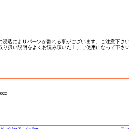
料の浸透によりパーツが割れる事がございます、ご注意下さ
取り扱い説明をよくお読み頂いた上、ご使用になって下さ
022
 ピンク Ver.アニメカラー
アルパ