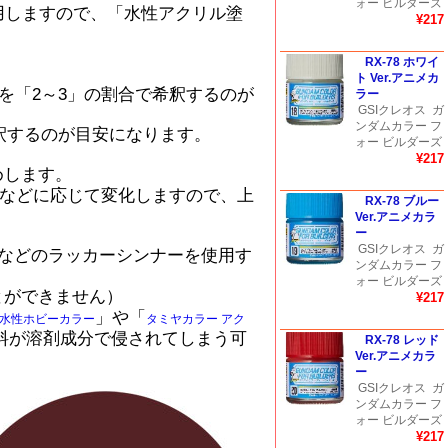
ォー ビルダーズ
用しますので、「水性アクリル塗
¥217
RX-78 ホワイ
ト Ver.アニメカ
を「2～3」の割合で希釈するのが
ラー
GSIクレオス
ガ
ンダムカラー フ
釈するのが目安になります。
ォー ビルダーズ
¥217
めします。
などに応じて変化しますので、上
RX-78 ブルー
Ver.アニメカラ
ー
GSIクレオス
ガ
などのラッカーシンナーを使用す
ンダムカラー フ
ォー ビルダーズ
とができません）
¥217
」や「
水性ホビーカラー
タミヤカラー アク
料が溶剤成分で侵されてしまう可
RX-78 レッド
Ver.アニメカラ
ー
GSIクレオス
ガ
ンダムカラー フ
ォー ビルダーズ
¥217