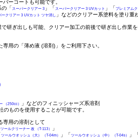
ーバーコートも可能です。
系の「
」「
」「
スーパークリアー 3
スーパークリアー 3 UVカット
プレミアムク
」などのクリアー系塗料を塗り重
ークリアー 3 UVカット ツヤ消し
膜で研ぎ出しも可能、クリアー加工の前後で研ぎ出し作業を
専用の「薄め液 (溶剤)」をご利用下さい。
ー）
」などのフィニッシャーズ系溶剤
 （250cc）
社のものを使用することが可能です。
る専用の溶剤として
」
r.ツールクリーナー 改 （T-113）
「
」「
」
ツールウオッシュ（大） （T-04m）
ツールウオッシュ（中） （T-04s）