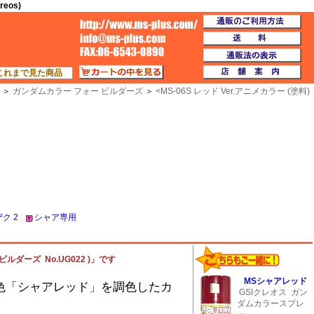
eos)
通
TOP
送
通
カートの中を見る
店
これまで見た商品
＞
ガンダムカラー フォー ビルダーズ
＞
<
MS-06S レッド Ver.アニメカラー (塗料)
ザク 2
シャア専用
ビルダーズ No.UG022 )」です
MSシャアレッド
本色「シャアレッド」を調色したカ
GSIクレオス
ガン
ダムカラースプレ