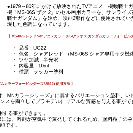
●1979～80年にかけて放映されたTVアニメ「機動戦
機「MS-06S ザク 2」のセル画用カラーを、サンライ
戦士ガンダム」を始め、映画3部作などに使用されてい
現した色調になっています。
【 MS-06S レッド Ver.アニメカラー (GSIクレオス ガンダムカラーフォービルダ
・ 品番 : UG22
・ 色名 : シャアレッド （MS-06S シャア専用ザク
・ ツヤ加減 : 半光沢
・ 内容量 : 10ml
・ 種類 : ラッカー塗料
ガンダムカラーフォービルダーズ UG22) 使用方法 】
カラー」は「Mr.カラーシリーズ」に属するバリエーション塗料
ンスを両立してプラモデルにリアルな質感を与える事がで
用する事ができます。
際には、溶剤が空気中で蒸発してくれるため、塗料粒子のみ
能です。