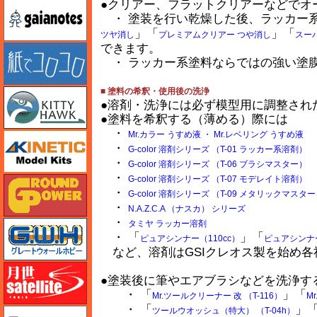
●クリアー、フラットクリアーなどでオ
ガイアノーツ
・ 塗装を行い乾燥した後、ラッカー
」「
」「
ツヤ消し
プレミアムクリアー つや消し
スーパ
できます。
紙でコロコロ
・ ラッカー系塗料ならではの強い塗
■ 塗料の希釈・使用後の洗浄
キティホーク
●溶剤・洗浄には必ず模型用に調整された
●塗料を希釈する（薄める）際には
・
Mr.カラー うすめ液 ・ Mr.レベリング うすめ液
キネテック
・
G-color 溶剤シリーズ （T-01 ラッカー系溶剤）
・
G-color 溶剤シリーズ （T-06 ブラシマスター）
・
G-color 溶剤シリーズ （T-07 モデレイト溶剤）
ガリレオ出版 グランドパワー
・
G-color 溶剤シリーズ （T-09 メタリックマスタ
・
N.A.Z.C.A （ナスカ） シリーズ
・
グレートウォールホビー
タミヤ ラッカー溶剤
・ 「
」「
ピュアシンナー（110cc）
ピュアシンナー
など、溶剤はGSIクレオス製を始め各
月世 サテライトツールス
●塗装後に筆やエアブラシなどを洗浄す
・ 「
」「
Mr.ツールクリーナー 改 （T-116）
M
・ 「
」
ツールウオッシュ（特大） （T-04h）
ゲンブンマガジン