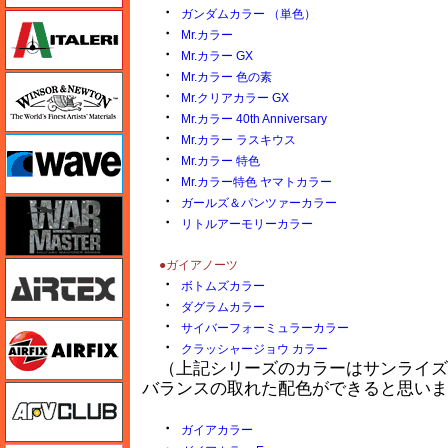
・
ガンダムカラー （単色）
イタレリ
・
Mr.カラー
・
Mr.カラー GX
・
Mr.カラー 色の素
ウインザー＆ニュートン
・
Mr.クリアカラー GX
・
Mr.カラー 40th Anniversary
・
Mr.カラー ラスキウス
ウェーブ
・
Mr.カラー 特色
・
Mr.カラー特色 ヤマトカラー
・
ガールズ＆パンツァーカラー
ウォーマスターズ
・
リトルアーモリーカラー
●ガイアノーツ
エアテックス
・
ボトムズカラー
・
ダグラムカラー
・
エアフィックス
サイバーフォーミュラーカラー
・
クラッシャージョウ カラー
（上記シリーズのカラーはサンライズ
バランスの取れた配色ができると思いま
AFVクラブ
・
ガイアカラー