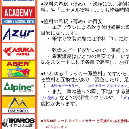
●塗料の希釈（薄め）・洗浄には、溶剤
アカデミー
料」や「エナメル塗料」よりも乾燥時間
●塗料の希釈（薄め）の目安
・ エアブラシによる吹き付け塗装の際
アズール
目安になります。
・ 筆塗り塗装の際には塗料「1」に対
アスカモデル
・ 乾燥スピードが早いので、筆塗り
・ 希釈濃度はひとつの目安です、い
記をスタートにして各自で調整し、お好
アベール
●いわゆる「ラッカー系塗料」ですから
る塗料と互換性があり、混色したり、足
アルパイン
（「
」「
水性ホビーカラー
水性カラー アクリジョン
・ また、重ね塗りの際、下地にする
」などの水溶性アクリルや、「
リル塗料
ガ
イージーモデル
能性があります。
イカロス出版
■ MS-06S レッド Ver.アニメカラー と互換性のある塗料
●GSIクレオス