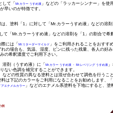
として「
」などの「ラッカーシンナー」を使
Mr.カラー うすめ液
が早いのが特徴です。
は、塗料「1」に対して「Mr.カラーうすめ液」などの溶剤
して「Mr.カラーうすめ液」などの溶剤を「1」の割合で希
の際には「
」をご利用されることをおすす
Mr.リターダーマイルド
ずれの場合も、気温、湿度、ビンに残った残量、各人の好み
みの希釈濃度でご利用下さい。
、溶剤（うすめ液）に「
」
Mr.カラー うすめ液 ・ Mr.レベリング うすめ液
りない色調を補完することができます。
」などの性質の異なる塗料とは混ぜ合わせて調色を行うこ
塗料は下記のカラーをご利用になることをお勧めします、「
」などのエナメル系塗料を下地にすると、塗
イアエナメルカラー
の例