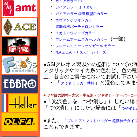
・
ガイアカラー Ex
amt
・
ガイアカラー ミリタリー
・
ガイアカラー 鉄道模型用カラー
・
エース
エヴァンゲリオンカラー
・
電脳戦機バーチャロンカラー
・
メカトロウィーゴカラー
・
（一部）
FTF
フレームアームズガール カラー
・
フレームミュージックガール カラー
・
N.A.Z.C.A （ナスカ） シリーズ
エフトイズ
●GSIクレオス製以外の塗料について
メタリックやマイカ系の色など、色の種
上、各自のご責任においてお試し下さい
エブロ
・ 「
」と混色はできま
タミヤ ラッカー塗料
■ ツヤ目の調整 - 光沢・半光沢・ツヤ消し・オーバーコ
エレール
●「光沢色」を「つや消し」にしたい場
「つや消し」にしたい場合には「
つや消し
オルファ
●また、「
プレミアムマットパウダー 超微粒子タイ
こともできます。