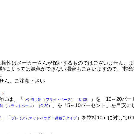
の互換性はメーカーさんが保証するものではございません、
類によっては混色ができない場合もございますので、本塗
。
せん、ご注意下さい
ート
合には、「
」を「10～20パ
つや消し剤 （フラットベース） （C-30）
」を「5～10パーセント」を目安に
剤 （フラットベース） （C-30）
」「
」を塗料10mlに対して0
プ
プレミアムマットパウダー 微粒子タイプ