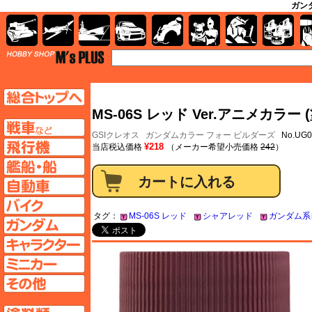
ガンダ
AFV
飛行機
艦船
自動車
バイク
キャラクター
ガンダム
塗料
TOP
TOPページへ
MS-06S レッド Ver.アニメカラー 
AFV
GSIクレオス
ガンダムカラー フォー ビルダーズ
No.UG0
飛行機ページへ
¥218
当店税込価格
（メーカー希望小売価格
242
）
艦船ページへ
自動車ページへ
バイクページへ
タグ：
MS-06S レッド
シャアレッド
ガンダム系
ガンダムページへ
キャラクターページへ
ミニカーページへ
その他ページへ
塗料ページへ