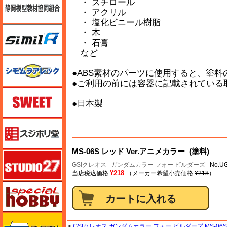
・ スチロール
・ アクリル
・ 塩化ビニール樹脂
シミラー（similR）
・ 木
・ 石膏
など
シモムラアレック
●ABS素材のパーツに使用すると、塗
●ご利用の前には容器に記載されている
スイート（SWEET）
●日本製
スジボリ堂
MS-06S レッド Ver.アニメカラー (塗料)
スタジオ27・タブデザイン
GSIクレオス
ガンダムカラー フォー ビルダーズ
No.UG
¥218
当店税込価格
（メーカー希望小売価格
¥218
）
スペシャルホビー
ズベズダ（Zvezda）
<
GSIクレオス ガンダムカラー フォー ビルダーズ MS-06S