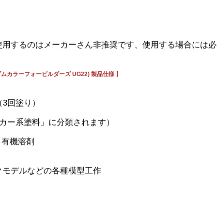
を使用するのはメーカーさん非推奨です、使用する場合には
ガンダムカラーフォービルダーズ UG22) 製品仕様 】
（3回塗り）
ッカー系塗料」に分類されます）
、有機溶剤
クモデルなどの各種模型工作