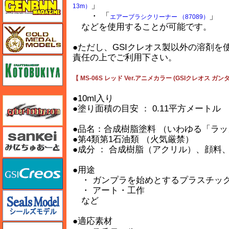
」
13m）
・ 「
」
エアーブラシクリーナー （87089）
などを使用することが可能です。
ゴールドメダルモデルズ
●ただし、GSIクレオス製以外の溶剤
責任の上でご利用下さい。
コトブキヤ
【 MS-06S レッド Ver.アニメカラー (GSIクレオス 
●10ml入り
サイバーホビー
●塗り面積の目安 ： 0.11平方メートル 
●品名：合成樹脂塗料 （いわゆる「ラ
さんけい みにちゅあーと
●第4類第1石油類 （火気厳禁）
●成分 ： 合成樹脂（アクリル）、顔料
GSIクレオス
●用途
・ ガンプラを始めとするプラスチッ
・ アート・工作
シールズモデル
など
●適応素材
静岡模型協同組合