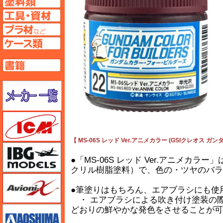
工具ページへ
プラ材ページへ
ケースページへ
書籍ページへ
メーカー一覧のページはこちら
ICM
【 MS-06S レッド Ver.アニメカラー (GSIクレオス 
IBG
●「MS-06S レッド Ver.アニメ
クリル樹脂塗料）で、色の・ツヤのバラ
Avioni-X（アヴィオニクス）
●筆塗りはもちろん、エアブラシにも使
・ エアブラシによる吹き付け塗装の
アオシマ
どおりの鮮やかな発色をさせることが可