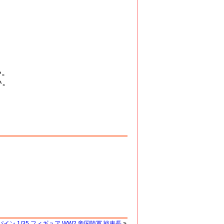
い。
い。
イン 1/35 フィギュア WW2 帝国陸軍 戦車長
>