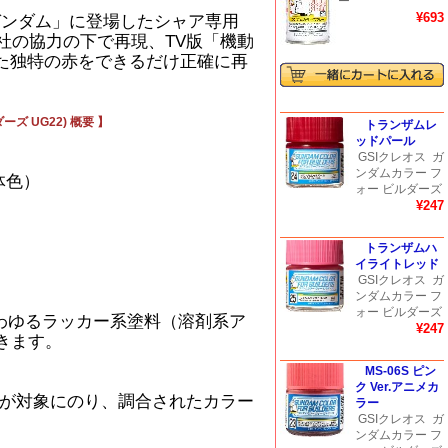
ー
¥693
士ガンダム」に登場したシャア専用
ズ社の協力の下で再現、TV版「機動
た独特の赤をできるだけ正確に再
ーズ UG22) 概要 】
トランザムレ
ッドパール
GSIクレオス
ガ
ンダムカラー フ
機体色）
ォー ビルダーズ
¥247
トランザムハ
イライトレッド
GSIクレオス
ガ
ンダムカラー フ
ォー ビルダーズ
、いわゆるラッカー系塗料（溶剤系ア
¥247
きます。
MS-06S ピン
ク Ver.アニメカ
が対象にのり、調合されたカラー
ラー
GSIクレオス
ガ
ンダムカラー フ