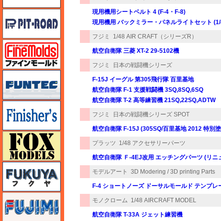
現用機用シートベルト 4 (F-4・F-8)
ピットロード
現用機用 バックミラー・パネルライトセット (1/
フジミ
1/48 AIR CRAFT（シリーズR）
ファインモールド
航空自衛隊 三菱 XT-2 29-5102機
フジミ
日本の戦闘機シリーズ
funtec（ファンテック）
F-15J イーグル 第305飛行隊 百里基地
航空自衛隊 F-1 支援戦闘機 3SQ,8SQ,6SQ
航空自衛隊 T-2 高等練習機 21SQ,22SQ,ADTW
フィニッシャーズ
フジミ
日本の戦闘機シリーズ SPOT
航空自衛隊 F-15J (305SQ/百里基地 2012 特別
フォックスモデル（FOX MODELS）
プラッツ
1/48 アクセサリーパーツ
航空自衛隊 Ｆ-4EJ改用 エッチングパーツ (リニ
フクヤ
モデルアート
3D Modering / 3D printing Parts
F-4 ショートノーズ ドーサルモールド テンプレー
フジミ
モノクローム
1/48 AIRCRAFT MODEL
航空自衛隊 T-33A ジェット練習機