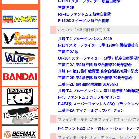
F-104J スターファイター 航空自衛隊
三菱 F-2B
ハセガワ
RF-4E ファントム 2 航空自衛隊
F-15J/DJ イーグル 航空自衛隊
ハセガワ
1/48 飛行機 限定生産
ハセガワ
川崎 T-4 ブルーインパルス 2019
F-104 スターファイター J型 1980年 戦技競技会
バロムモデル
三菱 F-2A改
UF-104 スターファイター（J型）航空自衛隊 
三菱 F-2A 第8航空団 航空自衛隊70周年記念
バンダイ
川崎 T-4 第13飛行教育団 航空自衛隊70周年記念
三菱 F-2B 第3飛行隊 航空自衛隊 70周年記念
三菱 F-2B 飛行開発実験団 w/ASM-3
パンダホビー
川崎 T-4 ブルーインパルス 第11飛行隊 30周年
F-4J ファントム 2 カラフル マリンコ
F-4EJ改 スーパーファントム 8SQ ブラックス
ヒートペン（十和田技研・ブレインファクトリー）
三菱 F-2A ディテールアップバージョン
ファインモールド
1/48 ファインデティール 
BEEMAX
F-4 ファントム2 ピトー管セット (ショートノー
ファインモールド
ナノ・アヴィエーション 48