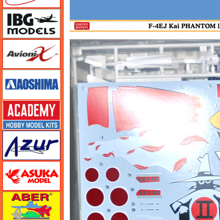
IBG
Avioni-X（アヴィオニクス）
アオシマ
アカデミー
アズール
アスカモデル
アベール