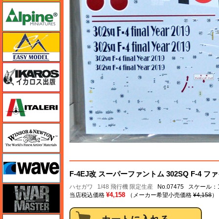
アルパイン
イージーモデル
イカロス出版
イタレリ
ウインザー＆ニュートン
ウェーブ
F-4EJ改 スーパーファントム 302SQ F-4 フ
ハセガワ
1/48 飛行機 限定生産
No.07475 スケール：1
ウォーマスターズ
¥4,158
当店税込価格
（メーカー希望小売価格
¥4,158
）
エアテックス