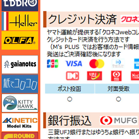
エレール
オルファ
ガイアノーツ
紙でコロコロ
キティホーク
キネテック
ガリレオ出版 グランドパワー