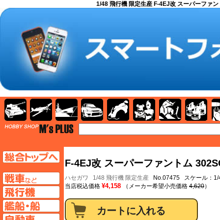
1/48 飛行機 限定生産 F-4EJ改 スーパーファント
AFV
飛行機
艦船
自動車
バイク
キャラクター
ガンダム
塗料
TOP
TOPページへ
F-4EJ改 スーパーファントム 302S
AFV
ハセガワ
1/48 飛行機 限定生産
No.07475 スケール：1/
¥4,158
当店税込価格
（メーカー希望小売価格
4,620
）
飛行機ページへ
艦船ページへ
自動車ページへ