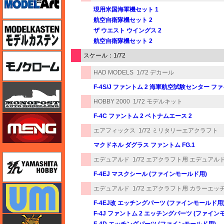
現用米国海軍機セット 1
航空自衛隊機セット 2
モデルカステン
ザ ウエスト ウイングス 2
航空自衛隊機セット 2
モノクローム
スケール：1/72
HAD MODELS
1/72 デカール
モノポスト
F-4S/J ファントム 2 海軍航空試験センター
HOBBY 2000
1/72 モデルキット
F-4C ファントム 2 ベトナムエース 2
モンモデル（MENG MODEL）
エアフィックス
1/72 ミリタリーエアクラフト
マクドネル ダグラス ファントム FG.1
ユニモデル
エデュアルド
1/72 エアクラフト用 エデュアルド 
F-4EJ マスクシール (ファインモールド用)
ユニモデル
エデュアルド
1/72 エアクラフト用 カラーエッチン
F-4EJ改 エッチングパーツ (ファインモールド用
F-4J ファントム 2 エッチングパーツ (ファイン
ライオンロア（LionRoar）
F-4D エッチングパーツ (ファインモールド用)