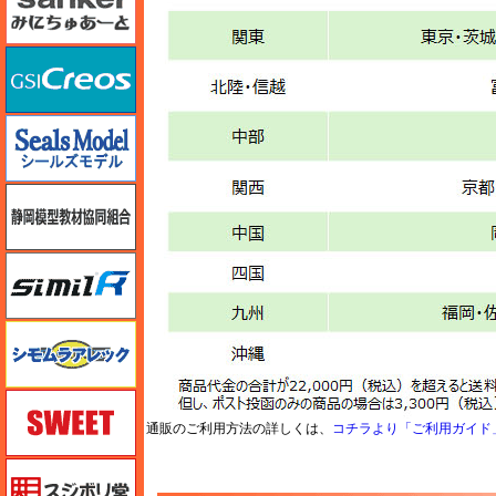
GSIクレオス
シールズモデル
静岡模型協同組合
シミラー（similR）
シモムラアレック
スイート（SWEET）
通販のご利用方法の詳しくは、
コチラより「ご利用ガイド
スジボリ堂