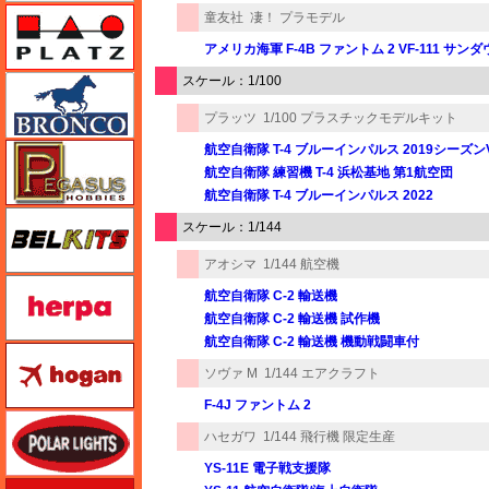
プラッツ
童友社
凄！ プラモデル
アメリカ海軍 F-4B ファントム 2 VF-111 サン
スケール：1/100
ブロンコモデル（Bronco Models）
プラッツ
1/100 プラスチックモデルキット
ペガサスホビー
航空自衛隊 T-4 ブルーインパルス 2019シーズンVe
航空自衛隊 練習機 T-4 浜松基地 第1航空団
航空自衛隊 T-4 ブルーインパルス 2022
BELKITS
スケール：1/144
アオシマ
1/144 航空機
ヘルパ（herpa）
航空自衛隊 C-2 輸送機
航空自衛隊 C-2 輸送機 試作機
航空自衛隊 C-2 輸送機 機動戦闘車付
ホーガンウイングス
ソヴァ M
1/144 エアクラフト
F-4J ファントム 2
ポーラライツ
ハセガワ
1/144 飛行機 限定生産
YS-11E 電子戦支援隊
ホビージャパン