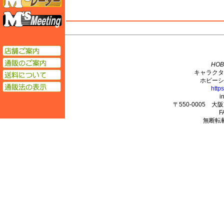
エムズミーティング
M's PLUS
店舗ご案内
通販のご案内
HOB
キャラクタ
送料について
ホビーシ
通販法の表示
http
i
〒550-0005 
F
無断転