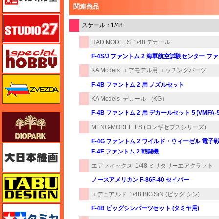
関連商品
スタジオ27・タブデザイン
スケール：1/48
HAD MODELS
1/48 デカール
スペシャルホビー
F-4S/J ファントム 2 海軍航空試験センター
KA Models
エアモデル用 エッチングパーツ
ズベズダ（Zvezda）
F-4B ファントム 2 用 ノズルセット
KA Models
デカール （KG）
F-4B ファントム 2 用 デカールセット 5 (VMFA-51
ダイオパーク（diopark）
MENG-MODEL
LS (ロンギセプスシリーズ)
F-4G ファントム 2 ワイルド・ウィーゼル 電子
大日本絵画
F-4E ファントム 2 戦闘機
エアフィックス
1/48 ミリタリーエアクラフト
タブデザイン・スタジオ27
ノースアメリカン F-86F-40 セイバー
エデュアルド
1/48 BIG SiN (ビッグ シン)
タミヤ
F-4B ビッグシンパーツセット (タミヤ用)