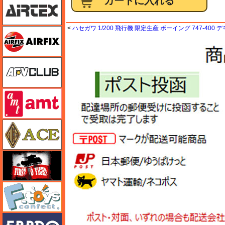
<
ハセガワ 1/200 飛行機 限定生産 ボーイング 747-400
エアフィックス
AFVクラブ
amt
エース
FTF
エフトイズ
エブロ