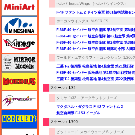
ミニアート
ヘルパ
herpa Wings （ヘルパ ウイングス）
F-4F ファントム 2 ドイツ空軍 第61技術試験セ
ミネシマ
ホーガンウイングス
M-SERIES
F-86F-40 セイバー 航空自衛隊 第3航空団 第8飛行隊
F-86F-40 セイバー 航空自衛隊 第82航空隊 第8飛行
ミラージュホビー
F-86F-40 セイバー 航空自衛隊 第2航空団 第3飛行
F-86F-40 セイバー 航空自衛隊 総隊司令部 入間基地 
ミラーモデルズ
ワールド・エアクラフト・コレクション
1/2
三菱 T-2 後期型 松島基地 第4航空団 第21飛行隊 (5
F-86F-40 セイバー 浜松基地 第1航空団 戦技研究
メビウス
三菱 T-2 後期型 松島基地 第4航空団 第22飛行隊 (9
スケール：1/32
メリットインターナショナル
タミヤ
1/32 エアークラフトシリーズ
マクダネル・ダグラス F-4J ファントム 2
モデラーズ
航空自衛隊 F-15J イーグル
スケール：1/700
モデルアート
ピットロード
スカイウェーブ S シリーズ