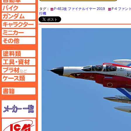
バイクページへ
タグ：
F-4EJ改 ファイナルイヤー 2019
F-4 ファ
行機
ガンダムページへ
キャラクターページへ
ミニカーページへ
その他ページへ
塗料ページへ
工具ページへ
プラ材ページへ
ケースページへ
書籍ページへ
メーカー一覧のページはこちら
ICM