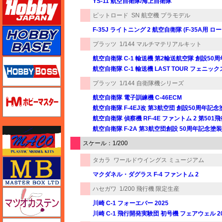
YS-11 航空自衛隊/海上自衛隊
ピットロード
SN 航空機 プラモデル
F-35J ライトニング 2 航空自衛隊 (F-35A用 
ホビーベース
プラッツ
1/144 マルチマテリアルキット
航空自衛隊 C-1 輸送機 第2輸送航空隊 創設5
ホビーボス
航空自衛隊 C-1 輸送機 LAST TOUR フェニ
プラッツ
1/144 自衛隊機シリーズ
ホビーマスター
航空自衛隊 電子訓練機 C-46ECM
航空自衛隊 F-4EJ改 第3航空団 創設50周年記念
航空自衛隊 偵察機 RF-4E ファントム 2 第50
航空自衛隊 F-2A 第3航空団創設 50周年記念塗
マコ
スケール：1/200
タカラ
ワールドウイングス ミュージアム
マスターボックス
マクダネル・ダグラス F-4 ファントム 2
ハセガワ
1/200 飛行機 限定生産
マツオカステン
川崎 C-1 フォーエバー 2025
川崎 C-1 飛行開発実験団 初号機 フェアウェル 20