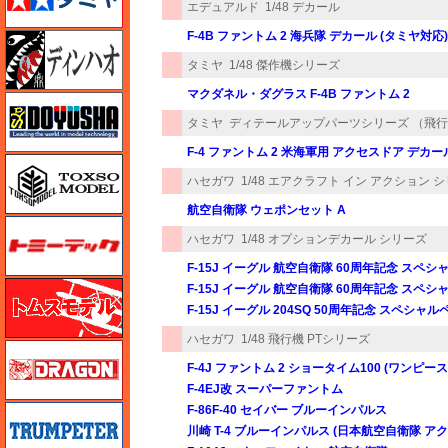
エデュアルド
1/48 デカール
F-4B ファントム 2 海兵隊 デカール (タミヤ対応)
ディン・ハオ
タミヤ
1/48 傑作機シリーズ
マクダネル・ダグラス F-4B ファントム 2
童友社
タミヤ
ディテールアップパーツシリーズ （飛
F-4 ファントム 2 米海軍用 アクセスドア デカ
トキソモデル（toxso_model）
ハセガワ
1/48 エアクラフト イン アクション 
航空自衛隊 ウェポンセット A
トミーテック
ハセガワ
1/48 オプションデカール シリーズ
F-15J イーグル 航空自衛隊 60周年記念 スペシ
トムスモデル
F-15J イーグル 航空自衛隊 60周年記念 スペシ
F-15J イーグル 204SQ 50周年記念 スペシャ
ハセガワ
1/48 飛行機 PTシリーズ
ドラゴン
F-4J ファントム 2 ショータイム100 (ワンピ
F-4EJ改 スーパーファントム
F-86F-40 セイバー ブルーインパルス
トランペッター
川崎 T-4 ブルーインパルス (日本航空自衛隊 