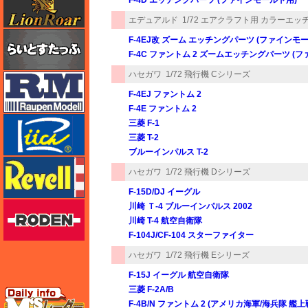
エデュアルド
1/72 エアクラフト用 カラーエッチン
らいとすたっふ
F-4EJ改 ズーム エッチングパーツ (ファインモ
F-4C ファントム 2 ズームエッチングパーツ (
ハセガワ
1/72 飛行機 Cシリーズ
ラウペンモデル
F-4EJ ファントム 2
F-4E ファントム 2
リッチモデル
三菱 F-1
三菱 T-2
ブルーインパルス T-2
レベル
ハセガワ
1/72 飛行機 Dシリーズ
F-15D/DJ イーグル
ローデン
川崎 Ｔ-4 ブルーインパルス 2002
川崎 T-4 航空自衛隊
F-104J/CF-104 スターファイター
ハセガワ
1/72 飛行機 Eシリーズ
F-15J イーグル 航空自衛隊
三菱 F-2A/B
エムズレーダー
F-4B/N ファントム 2 (アメリカ海軍/海兵隊 艦上