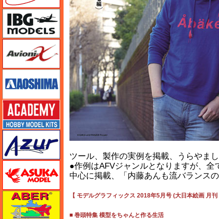
IBG
Avioni-X（アヴィオニクス）
アオシマ
アカデミー
アズール
ツール、製作の実例を掲載、うらやまし
アスカモデル
●作例はAFVジャンルとなりますが、全
中心に掲載、「内藤あんも流バランスの
アベール
【 モデルグラフィックス 2018年5月号 (大日本絵画 月刊
■ 巻頭特集 模型をちゃんと作る生活