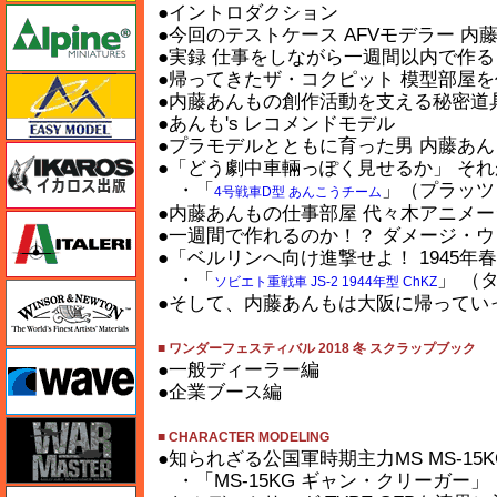
●イントロダクション
アルパイン
●今回のテストケース AFVモデラー 内
●実録 仕事をしながら一週間以内で作る
●帰ってきたザ・コクピット 模型部屋を作ろ
イージーモデル
●内藤あんもの創作活動を支える秘密道具
●あんも's レコメンドモデル
●プラモデルとともに育った男 内藤あ
イカロス出版
●「どう劇中車輛っぽく見せるか」 そ
・「
」（プラッツ 
4号戦車D型 あんこうチーム
●内藤あんもの仕事部屋 代々木アニメー
イタレリ
●一週間で作れるのか！？ ダメージ・ウェ
●「ベルリンへ向け進撃せよ！ 1945年春 
・「
」 （タ
ソビエト重戦車 JS-2 1944年型 ChKZ
ウインザー＆ニュートン
●そして、内藤あんもは大阪に帰ってい
■ ワンダーフェスティバル 2018 冬 スクラップブック
ウェーブ
●一般ディーラー編
●企業ブース編
ウォーマスターズ
■ CHARACTER MODELING
●知られざる公国軍時期主力MS MS-15
・「MS-15KG ギャン・クリーガー」（バ
エアテックス