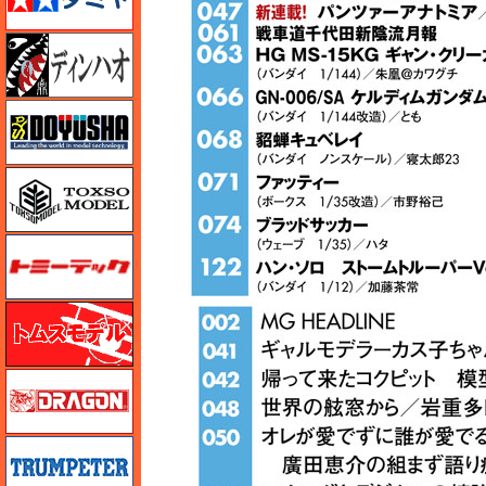
ディン・ハオ
童友社
トキソモデル（toxso_model）
トミーテック
トムスモデル
ドラゴン
トランペッター