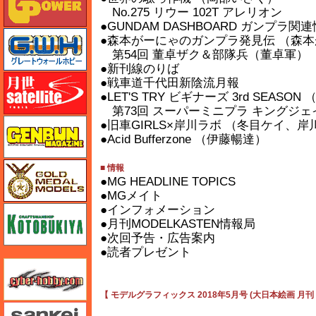
No.275 リウー 102T アレリオン
●GUNDAM DASHBOARD ガンプラ
グレートウォールホビー
●森本がーにゃのガンプラ発見伝 （森
第54回 董卓ザク＆部隊兵（董卓軍）
●新刊線のりば
月世 サテライトツールス
●戦車道千代田新陰流月報
●LET'S TRY ビギナーズ 3rd SEASO
第73回 スーパーミニプラ キングジェ
ゲンブンマガジン
●旧車GIRLS×岸川ラボ （冬目ケイ、岸
●Acid Bufferzone （伊藤暢達）
ゴールドメダルモデルズ
■ 情報
●MG HEADLINE TOPICS
●MGメイト
●インフォメーション
コトブキヤ
●月刊MODELKASTEN情報局
●次回予告・広告案内
●読者プレゼント
サイバーホビー
【 モデルグラフィックス 2018年5月号 (大日本絵画 月刊 
さんけい みにちゅあーと