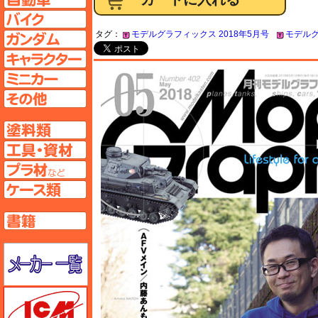
バイクページへ
タグ：
モデルグラフィックス 2018年5月号
モデルグ
ガンダムページへ
キャラクターページへ
ミニカーページへ
その他ページへ
塗料ページへ
工具ページへ
プラ材ページへ
ケースページへ
書籍ページへ
メーカー一覧のページはこちら
ICM