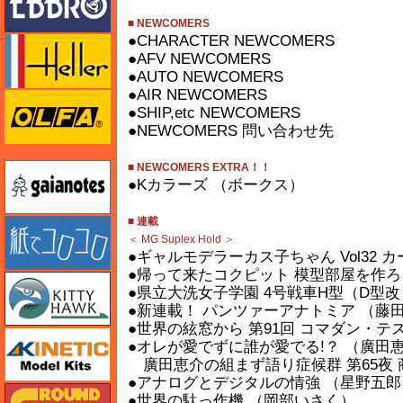
■ NEWCOMERS
●CHARACTER NEWCOMERS
エレール
●AFV NEWCOMERS
●AUTO NEWCOMERS
●AIR NEWCOMERS
オルファ
●SHIP,etc NEWCOMERS
●NEWCOMERS 問い合わせ先
■ NEWCOMERS EXTRA！！
ガイアノーツ
●Kカラーズ （ボークス）
■ 連載
紙でコロコロ
＜ MG Suplex Hold ＞
●ギャルモデラーカス子ちゃん Vol32
●帰って来たコクピット 模型部屋を作ろう！
キティホーク
●県立大洗女子学園 4号戦車H型（D型改
●新連載！ パンツァーアナトミア （藤
●世界の絃窓から 第91回 コマダン・テ
キネテック
●オレが愛でずに誰が愛でる!？ （廣田
廣田恵介の組まず語り症候群 第65夜
●アナログとデジタルの情強 （星野五郎
ガリレオ出版 グランドパワー
●世界の駄っ作機 （岡部いさく）