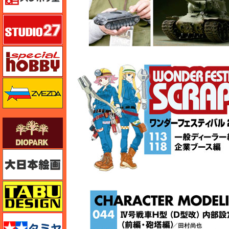
スタジオ27・タブデザイン
スペシャルホビー
ズベズダ（Zvezda）
ダイオパーク（diopark）
大日本絵画
タブデザイン・スタジオ27
タミヤ