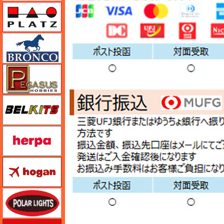
プラッツ
ブロンコモデル（Bronco Models）
ペガサスホビー
BELKITS
ヘルパ（herpa）
ホーガンウイングス
ポーラライツ
ホビージャパン