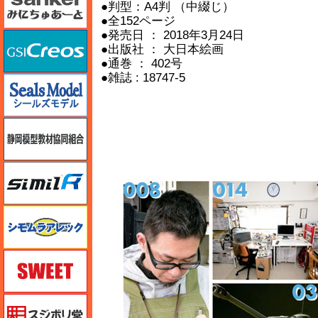
●判型：A4判 （中綴じ）
●全152ページ
●発売日 ： 2018年3月24日
GSIクレオス
●出版社 ： 大日本絵画
●通巻 ： 402号
●雑誌 : 18747-5
シールズモデル
静岡模型協同組合
シミラー（similR）
シモムラアレック
スイート（SWEET）
スジボリ堂