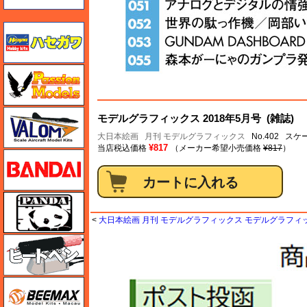
ハセガワ
ハセガワ
バロムモデル
モデルグラフィックス 2018年5月号 (雑誌)
大日本絵画
月刊 モデルグラフィックス
No.402 ス
¥817
当店税込価格
（メーカー希望小売価格
¥817
）
バンダイ
パンダホビー
<
大日本絵画 月刊 モデルグラフィックス モデルグラフィック
ヒートペン（十和田技研・ブレインファクトリー）
BEEMAX