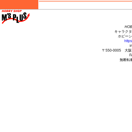
M's PLUS
HOB
キャラクタ
ホビーシ
http
i
〒550-0005 
F
無断転