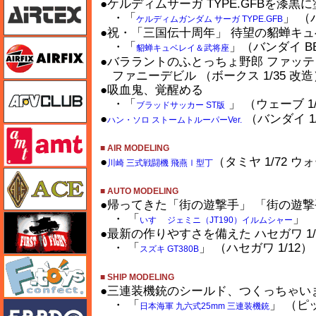
●ケルディムサーガ TYPE.GFBを漆黒
・「
」 （
ケルディムガンダム サーガ TYPE.GFB
●祝・「三国伝十周年」 待望の貂蝉キ
エアフィックス
・「
」（バンダイ BB
貂蝉キュベレイ＆武将座
●バララントのふとっちょ野郎 ファッテ
ファニーデビル （ボークス 1/35 改
AFVクラブ
●吸血鬼、覚醒める
・「
」 （ウェーブ 1
ブラッドサッカー ST版
●
（バンダイ 1
ハン・ソロ ストームトルーパーVer.
amt
■ AIR MODELING
●
（タミヤ 1/72
川崎 三式戦闘機 飛燕Ⅰ型丁
エース
■ AUTO MODELING
●帰ってきた「街の遊撃手」 「街の遊撃
・ 「
」 
FTF
いすゞ ジェミニ（JT190）イルムシャー
●最新の作りやすさを備えた ハセガワ 1/
・ 「
」 （ハセガワ 1/12
スズキ GT380B
エフトイズ
■ SHIP MODELING
●三連装機銃のシールド、つくっちゃい
・ 「
」 （ピ
エブロ
日本海軍 九六式25mm 三連装機銃