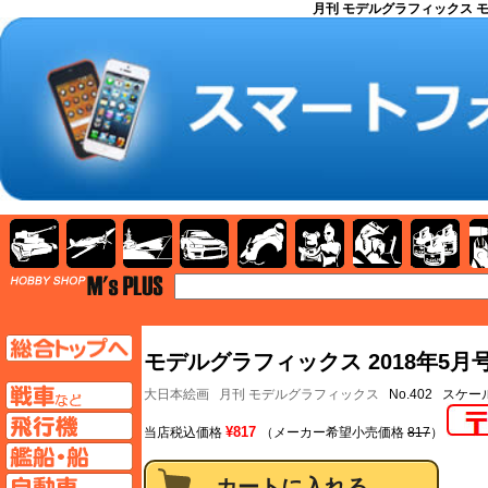
月刊 モデルグラフィックス モ
AFV
飛行機
艦船
自動車
バイク
キャラクター
ガンダム
塗料
TOP
TOPページへ
モデルグラフィックス 2018年5月号
AFV
大日本絵画
月刊 モデルグラフィックス
No.402 スケ
飛行機ページへ
¥817
当店税込価格
（メーカー希望小売価格
817
）
艦船ページへ
自動車ページへ