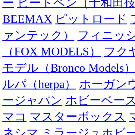
ー
ヒートペン（十和田
BEEMAX
ピットロード
ァンテック）
フィニッ
（FOX MODELS）
フク
モデル（Bronco Models
ルパ（herpa）
ホーガン
ージャパン
ホビーベー
マコ
マスターボックス
ネシマ
ミラージュホビ