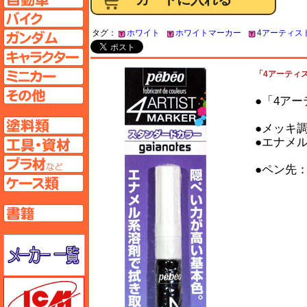
バイクページへ
タグ：
ホワイト
ホワイトマーカー
4アーティス
ガンダムページへ
キャラクターページへ
ミニカーページへ
「4アーティス
その他ページへ
●「4アー
塗料ページへ
●メッキ
●エナメ
工具ページへ
プラ材ページへ
●ペン先
ケースページへ
書籍ページへ
メーカー一覧のページはこちら
ICM