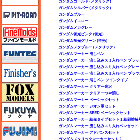
ガンダムゴールド (メタリック）
ガンダムシルバー (メタリック）
ピットロード
ガンダムブルー
ガンダムイエロー
ガンダムメカグレー
ファインモールド
ガンダム蛍光ピンク (蛍光）
ガンダム蛍光グリーン (蛍光）
funtec（ファンテック）
ガンダムメタブルー (メタリック）
ガンダムマーカー 消しペン
ガンダムマーカー 流し込みスミ入れペン ブラッ
フィニッシャーズ
ガンダムマーカー 流し込みスミ入れペン グレー
ガンダムマーカー 流し込みスミ入れペン ブラウ
ガンダムマーカー 消しペン ツインタイプ
フォックスモデル（FOX MODELS）
ガンダムマーカー クリアー光沢
ガンダムマーカー クリアーつや消し
ガンダムマーカー ベーシックセット
フクヤ
ガンダムマーカー ジオン軍セット
ガンダムマーカー SEED ベーシックセット
ガンダムマーカー 細先タイプセット 1 細部塗装
フジミ
ガンダムマーカー 流し込みスミ入れペンセット
ガンダムマーカー アドバンスセット
ガンダムメタリックマーカーセット 2