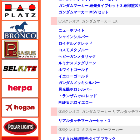
プラッツ
ガンダムマーカー 細先タイプセット 2 細部塗装
ガンダムマーカー MSVセット
GSIクレオス
ガンダムマーカー EX
ブロンコモデル（Bronco Models）
ニューホワイト
シャインシルバー
ペガサスホビー
ロイヤルメタレッド
コスモメタブルー
ヘビーガンメタリック
BELKITS
ルミナスメタグリーン
ホワイトゴールド
イエローゴールド
ヘルパ（herpa）
ガンダムメッキシルバー
月光蝶ホロシルバー
トランザム ホロレッド
ホーガンウイングス
MEPE ホロイエロー
GSIクレオス
ガンダムマーカー リアルタッチマ
ポーラライツ
リアルタッチマーカーセット 1
GSIクレオス
ミスターホビーマーカー
スミ入れ極細筆先タイプ ブラック
ホビージャパン