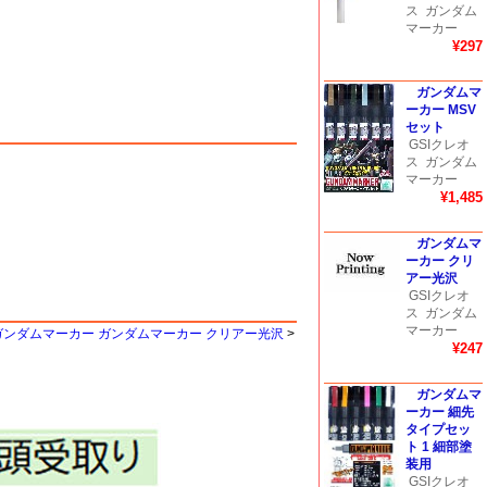
ス
ガンダム
マーカー
¥297
ガンダムマ
ーカー MSV
セット
GSIクレオ
ス
ガンダム
マーカー
¥1,485
ガンダムマ
ーカー クリ
アー光沢
GSIクレオ
ス
ガンダム
マーカー
 ガンダムマーカー ガンダムマーカー クリアー光沢
>
¥247
ガンダムマ
ーカー 細先
タイプセッ
ト 1 細部塗
装用
GSIクレオ