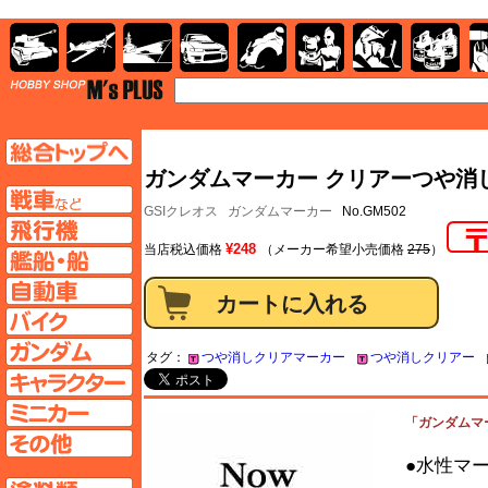
AFV
飛行機
艦船
自動車
バイク
キャラクター
ガンダム
塗料
TOP
TOPページへ
ガンダムマーカー クリアーつや消し
AFV
GSIクレオス
ガンダムマーカー
No.GM502
飛行機ページへ
¥248
当店税込価格
（メーカー希望小売価格
275
）
艦船ページへ
自動車ページへ
バイクページへ
ガンダムページへ
タグ：
つや消しクリアマーカー
つや消しクリアー
キャラクターページへ
ミニカーページへ
「ガンダムマー
その他ページへ
●水性マ
塗料ページへ