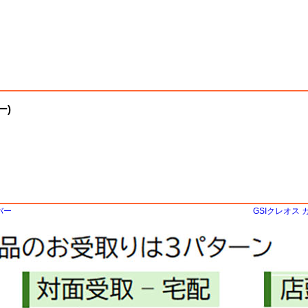
ー)
バー
GSIクレオス