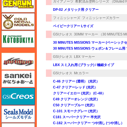
ガイアノーツ
希釈済み塗料シリーズ （Diluted Pai
DP-02 メタリック用 クリアー
ゴールドメダルモデルズ
フィニッシャーズ
フィニッシャーズカラー
ベイビークリアー Lサイズ
コトブキヤ
GSIクレオス
30MM マーカー （30 MINUTES M
30 MINUTES MISSIONS マーカー (ベーシック
30 MINUTES MISSIONS ウェポン＆フレーム
サイバーホビー
GSIクレオス
LBX マーカー
LBX スミ入れ用 (ブラック) / 極細タイプ
さんけい みにちゅあーと
GSIクレオス
Mr.カラー
C-46 クリアー (透明） (光沢）
C-47 クリアーレッド (光沢）
GSIクレオス
クリアーイエロー (光沢） (C-48）
C49 クリアーオレンジ (光沢）
C50 クリアーブルー (光沢）
シールズモデル
C-101 スモークグレー (光沢）
C181 スーパークリアー 半光沢
C-182 スーパークリアー つや消し (つや消し）
静岡模型協同組合