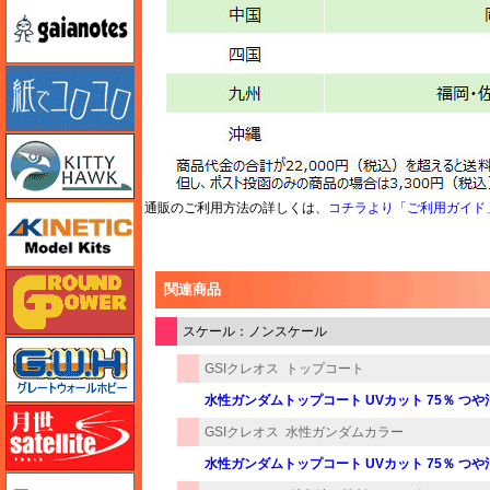
ガイアノーツ
紙でコロコロ
キティホーク
通販のご利用方法の詳しくは、
コチラより「ご利用ガイド
キネテック
ガリレオ出版 グランドパワー
関連商品
スケール：ノンスケール
グレートウォールホビー
GSIクレオス
トップコート
水性ガンダムトップコート UVカット 75％ つや
月世 サテライトツールス
GSIクレオス
水性ガンダムカラー
水性ガンダムトップコート UVカット 75％ つや
ゲンブンマガジン