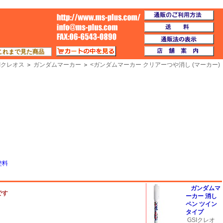
通
TOP
送
通
カートの中を見る
店
これまで見た商品
SIクレオス
＞
ガンダムマーカー
＞
<
ガンダムマーカー クリアーつや消し (マーカー)
塗料
ガンダムマ
です
ーカー 消し
ペン ツイン
タイプ
GSIクレオ