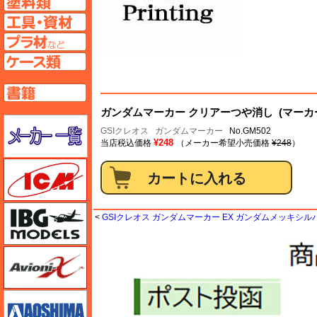
工具ページへ
プラ材ページへ
ケースページへ
書籍ページへ
ガンダムマーカー クリアーつや消し (マーカ
メーカー一覧のページはこちら
GSIクレオス
ガンダムマーカー
No.GM502
¥248
当店税込価格
（メーカー希望小売価格
¥248
）
ICM
IBG
<
GSIクレオス ガンダムマーカー EX ガンダムメッキシル
Avioni-X（アヴィオニクス）
アオシマ