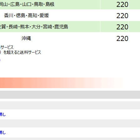
」
消し
消し