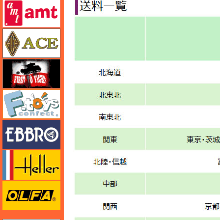
amt
エース
FTF
エフトイズ
エブロ
エレール
オルファ