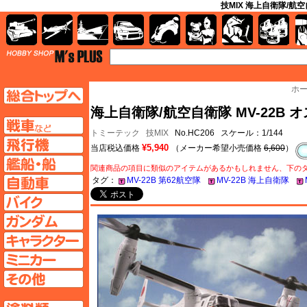
技MIX 海上自衛隊/航空
AFV
飛行機
艦船
自動車
バイク
キャラクター
ガンダム
塗料
TOP
ホ
TOPページへ
海上自衛隊/航空自衛隊 MV-22B オ
AFV
トミーテック
技MIX
No.HC206 スケール：1/144
飛行機ページへ
¥5,940
当店税込価格
（メーカー希望小売価格
6,600
）
艦船ページへ
関連商品の項目に類似のアイテムがあるかもしれません、下の
自動車ページへ
タグ：
MV-22B 第62航空隊
MV-22B 海上自衛隊
バイクページへ
ガンダムページへ
キャラクターページへ
ミニカーページへ
その他ページへ
塗料ページへ