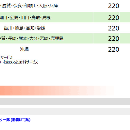
」
ター隊 (那覇駐屯地)