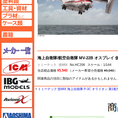
工具ページへ
プラ材ページへ
ケースページへ
書籍ページへ
メーカー一覧のページはこちら
海上自衛隊/航空自衛隊 MV-22B オスプレイ 仮
ICM
トミーテック
技MIX
No.HC206 スケール：1/144
¥5,940
当店税込価格
（メーカー希望小売価格
¥5,940
）
IBG
関連商品の項目に類似のアイテムがあるかもしれません
<
トミーテック 技MIX 海上自衛隊 P-3C オライオン 第1航
Avioni-X（アヴィオニクス）
アオシマ