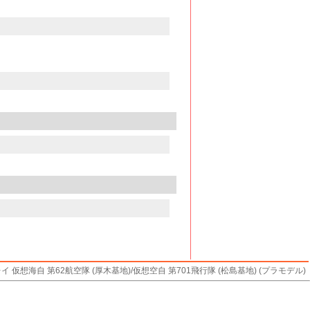
イ 仮想海自 第62航空隊 (厚木基地)/仮想空自 第701飛行隊 (松島基地) (プラモデル)