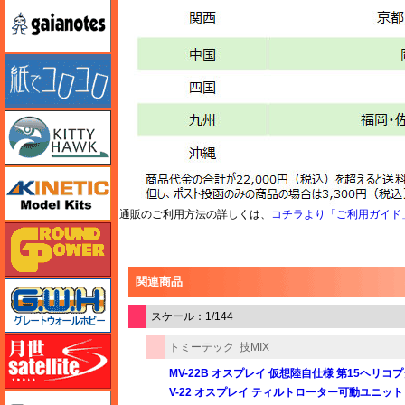
ガイアノーツ
紙でコロコロ
キティホーク
キネテック
通販のご利用方法の詳しくは、
コチラより「ご利用ガイド
ガリレオ出版 グランドパワー
関連商品
グレートウォールホビー
スケール：1/144
月世 サテライトツールス
トミーテック
技MIX
MV-22B オスプレイ 仮想陸自仕様 第15ヘリコプ
V-22 オスプレイ ティルトローター可動ユニット
ゲンブンマガジン