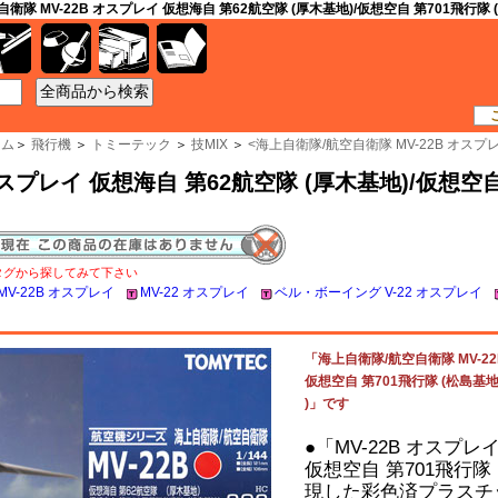
自衛隊 MV-22B オスプレイ 仮想海自 第62航空隊 (厚木基地)/仮想空自 第701飛行隊
工具
資材
ケース
書籍
ーム
＞
飛行機
＞
トミーテック
＞
技MIX
＞
<
海上自衛隊/航空自衛隊 MV-22B オスプレ
スプレイ 仮想海自 第62航空隊 (厚木基地)/仮想空自
タグから探してみて下さい
MV-22B オスプレイ
MV-22 オスプレイ
ベル・ボーイング V-22 オスプレイ
「海上自衛隊/航空自衛隊 MV-22
仮想空自 第701飛行隊 (松島基地)
)」です
●「MV-22B オスプレ
仮想空自 第701飛行隊
現した彩色済プラスチ