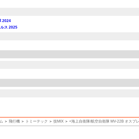
2024
ルス 2025
ム
＞
飛行機
＞
トミーテック
＞
技MIX
＞
<
海上自衛隊/航空自衛隊 MV-22B オスプレ