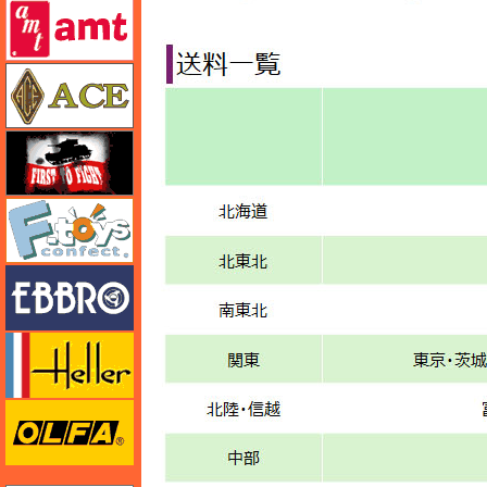
amt
エース
FTF
エフトイズ
エブロ
エレール
オルファ