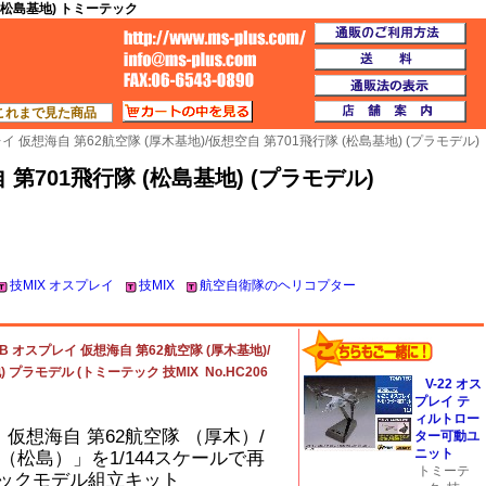
 (松島基地) トミーテック
通
TOP
送
通
カートの中を見る
店
これまで見た商品
イ 仮想海自 第62航空隊 (厚木基地)/仮想空自 第701飛行隊 (松島基地) (プラモデル)
 第701飛行隊 (松島基地) (プラモデル)
技MIX オスプレイ
技MIX
航空自衛隊のヘリコプター
B オスプレイ 仮想海自 第62航空隊 (厚木基地)/
 プラモデル (トミーテック 技MIX No.HC206
V-22 オス
プレイ テ
ィルトロー
イ 仮想海自 第62航空隊 （厚木）/
ター可動ユ
ニット
 （松島）」を1/144スケールで再
トミーテ
ックモデル組立キット