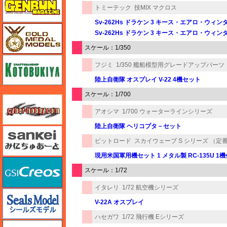
トミーテック
技MIX マクロス
Sv-262Hs ドラケン 3 キース・エアロ・ウィ
ゴールドメダルモデルズ
Sv-262Hs ドラケン 3 キース・エアロ・ウ
スケール：1/350
コトブキヤ
フジミ
1/350 艦船模型用グレードアップパーツ
陸上自衛隊 オスプレイ V-22 4機セット
スケール：1/700
サイバーホビー
アオシマ
1/700 ウォーターラインシリーズ
陸上自衛隊 ヘリコプタ－セット
さんけい みにちゅあーと
ピットロード
スカイウェーブ S シリーズ （定
現用米国軍用機セット 1 メタル製 RC-135U 1
GSIクレオス
スケール：1/72
イタレリ
1/72 航空機シリーズ
シールズモデル
V-22A オスプレイ
ハセガワ
1/72 飛行機 Eシリーズ
静岡模型協同組合