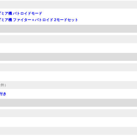
ンダミア機 バトロイドモード
ィンダミア機 ファイター＋バトロイド 2モードセット
番外）
機付き