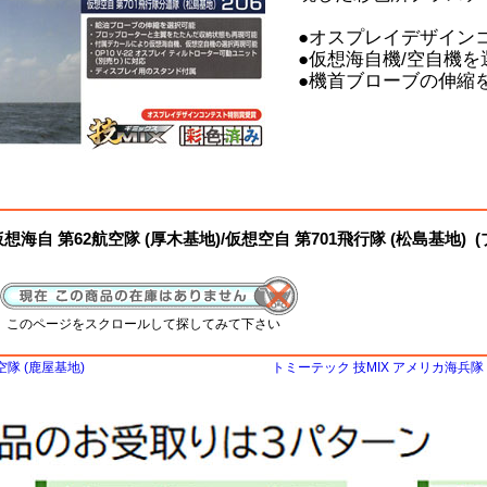
●オスプレイデザイン
●仮想海自機/空自機
●機首ブローブの伸縮
想海自 第62航空隊 (厚木基地)/仮想空自 第701飛行隊 (松島基地) 
、このページをスクロールして探してみて下さい
空隊 (鹿屋基地)
トミーテック 技MIX アメリカ海兵隊 