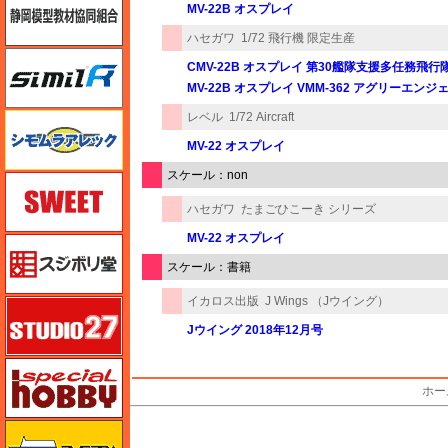
MV-22B オスプレイ
ハセガワ
1/72 飛行機 限定生産
シミラー（similR）
CMV-22B オスプレイ 第30艦隊支援多任務飛行隊 
MV-22B オスプレイ VMM-362 アグリーエンジェ
レベル
1/72 Aircraft
シモムラアレック
MV-22 オスプレイ
スケール：non
スイート（SWEET）
ハセガワ
たまごひこーき シリーズ
MV-22 オスプレイ
スジボリ堂
スケール：書籍
イカロス出版
J Wings （Jウイング）
スタジオ27・タブデザイン
Jウイング 2018年12月号
スペシャルホビー
ホー
M's PLUS
ズベズダ（Zvezda）