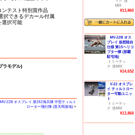
ック
技
MIX
コンテスト特別賞作品
¥13,860
を選択できるデカール付属
を選択可能
MV-22B オス
プレイ 仮想陸自
仕様 第15ヘリコ
プター隊 (那覇
駐屯地)
トミーテッ
(プラモデル)
ク
技MIX
¥14,652
V-22 オスプレ
イ ティルトロー
ター可動ユニッ
ト
MV-22B オスプレイ 第262海兵隊 中型ティルト
トミーテッ
ローター飛行隊 (普天間基地)
>
ク
技MIX
¥13,860