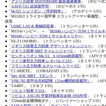
●「
アメリカ陸軍 M1070/M1000 重装備運搬車
」 （ホビーボス
●「
AAVP-7A1 追加装甲型
」 （ホビーボス 1/35）
●「
M-551 シェリダン （湾岸戦争）
」 （アカデミー 1/35）
●「M1126ストライカー装甲車 スラットアーマー装備型」 ～
改造
●「
USMC LAV-R 車輌回収車
」 （トランペッター 1/35）
●「M1114ハンビー」 ～ 「
M1046 ハンビー TOWミサイル
●「
M1046 ハンビー TOWミサイルキャリヤー
」 （タミヤ 1/
●「EE-T1 OSORIO」 （トランペッター 1/35）
●「
イギリス陸軍主力戦車 デザートチャレンジャー
」 （タミ
●「
イギリス陸軍 MBT チャレンジャー2
」 （トランペッター 
●「
センチュリオン Mk.5/2、6 105mm砲搭載型
」 （AFVクラブ
●「
ドイツ連邦主力戦車 レオパルド2A5
」 （タミヤ 1/35）
●「
フランス主力戦車 ルクレール シリーズ2
」 （タミヤ 1/3
●「C1 ARIETE」（CORAZZATI 1/35）
●「
Strv 103C MBT Sタンク
」 （トランペッター 1/35）
●「
YPR-765 装甲歩兵戦闘車（25㎜機関砲搭載型）
」 （AF
●「T-64BV」 （スキフ 1/35）
●「
ソビエト戦車 T-55A
」 （タミヤ 1/35）
●「
ソビエト ASU-85 空挺対戦車自走砲 1956年型
」 （トラン
●「152mm自走榴弾砲ダナ」 （パンツァーショップ 1/35）
●「
SAM-6 対空システム 「ゲインフル」
」 （トランペッター 