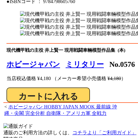
●ISBNコード ： 9784798605760
現代機甲戦の主役 井上賢一 現用戦闘車輛模型作品集 (本)
ホビージャパン
ミリタリー
No.05
当店税込価格
¥4,180
（メーカー希望小売価格
¥4,180
）
<
ホビージャパン HOBBY JAPAN MOOK 最前線 沖
縄・尖閣 完全分析 自衛隊・アメリカ軍 全戦力
通販のご利用方法の詳しくは、
コチラより「ご利用ガイド」