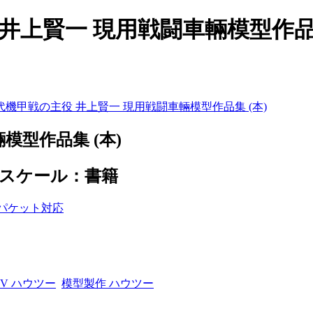
井上賢一 現用戦闘車輛模型作品集 
代機甲戦の主役 井上賢一 現用戦闘車輛模型作品集 (本)
模型作品集 (本)
6 スケール：書籍
FV ハウツー
模型製作 ハウツー