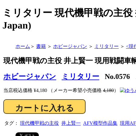
ミリタリー 現代機甲戦の主役 
Japan)
ホーム
＞
書籍
＞
ホビージャパン
＞
ミリタリー
＞
<
現
現代機甲戦の主役 井上賢一 現用戦闘車輛
ホビージャパン
ミリタリー
No.057
当店税込価格
¥4,180
（メーカー希望小売価格
4,180
）
タグ：
現代機甲戦の主役
井上賢一
AFV模型作品集
現用A