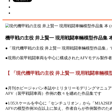
機甲戦の主役 井上賢一 現用戦闘車輛模型作品集 本 (
●「現代機甲戦の主役 井上賢一 現用戦闘車輛模型作品集」
●現用の装甲戦闘車両を中心に構成されたAFVモデル製作
【 「現代機甲戦の主役 井上賢一 現用戦闘車輛模
●月刊ホビージャパン本誌やミリタリーモデリングマニュア
AFV（装甲戦闘車両）作例の数々を纏めた作品集です
●1/35スケールを中心に「センチュリオン」から「M1A2
AFVの模型作例30点以上に加え、作者自らが作例製作の