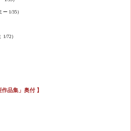
ー 1/35）
）
1/72）
）
型作品集」奥付 】