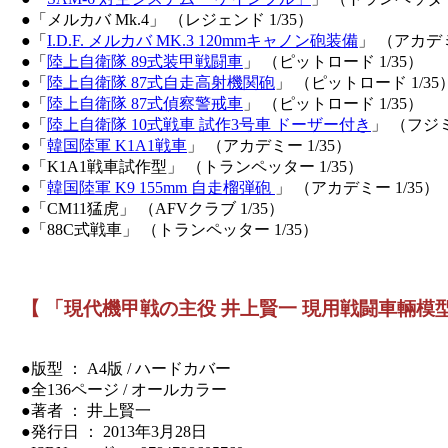
●「メルカバ Mk.4」 （レジェンド 1/35）
●「
I.D.F. メルカバ MK.3 120mmキャノン砲装備
」 （アカデミ
●「
陸上自衛隊 89式装甲戦闘車
」 （ピットロード 1/35）
●「
陸上自衛隊 87式自走高射機関砲
」 （ピットロード 1/35
●「
陸上自衛隊 87式偵察警戒車
」 （ピットロード 1/35）
●「
陸上自衛隊 10式戦車 試作3号車 ドーザー付き
」 （フジミ 
●「
韓国陸軍 K1A1戦車
」 （アカデミー 1/35）
●「K1A1戦車試作型」 （トランペッター 1/35）
●「
韓国陸軍 K9 155mm 自走榴弾砲
」 （アカデミー 1/35
●「CM11猛虎」 （AFVクラブ 1/35）
●「88C式戦車」 （トランペッター 1/35）
【 「現代機甲戦の主役 井上賢一 現用戦闘車輛模
●版型 ： A4版 / ハードカバー
●全136ページ / オールカラー
●著者 ： 井上賢一
●発行日 ： 2013年3月28日