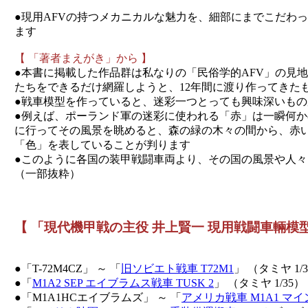
●現用AFVの持つメカニカルな魅力を、細部にまでこだわ
ます
【 「著者まえがき」から 】
●本書に掲載した作品群は私なりの「民俗学的AFV」の見
たちをできるだけ網羅しようと、12年間に渡り作ってきた
●戦車模型を作っていると、迷彩一つとっても興味深いもの
●例えば、ポーランド軍の迷彩に使われる「赤」は一瞬何
に行ってその風景を眺めると、森の緑の木々の間から、赤
「色」を表していることが判ります
●このように各国の装甲戦闘車両より、その国の風景や人
（一部抜粋）
【 「現代機甲戦の主役 井上賢一 現用戦闘車輛模
●「T-72M4CZ」 ～ 「
旧ソビエト戦車 T72M1
」 （タミヤ 1/
●「
M1A2 SEP エイブラムス戦車 TUSK 2
」 （タミヤ 1/35）
●「M1A1HCエイブラムズ」 ～ 「
アメリカ戦車 M1A1 マ