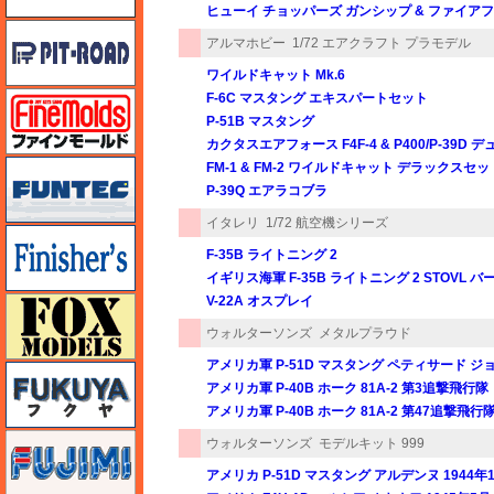
ヒューイ チョッパーズ ガンシップ & ファイア
ピットロード
アルマホビー
1/72 エアクラフト プラモデル
ワイルドキャット Mk.6
ファインモールド
F-6C マスタング エキスパートセット
P-51B マスタング
カクタスエアフォース F4F-4 & P400/P-39
funtec（ファンテック）
FM-1 & FM-2 ワイルドキャット デラックスセッ
P-39Q エアラコブラ
イタレリ
1/72 航空機シリーズ
フィニッシャーズ
F-35B ライトニング 2
イギリス海軍 F-35B ライトニング 2 STOVL 
V-22A オスプレイ
フォックスモデル（FOX MODELS）
ウォルターソンズ
メタルプラウド
アメリカ軍 P-51D マスタング ペティサード ジョ
フクヤ
アメリカ軍 P-40B ホーク 81A-2 第3追撃飛行
アメリカ軍 P-40B ホーク 81A-2 第47追撃飛行
フジミ
ウォルターソンズ
モデルキット 999
アメリカ P-51D マスタング アルデンヌ 1944年