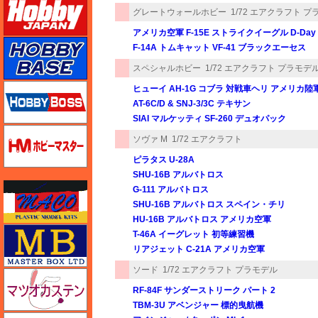
グレートウォールホビー
1/72 エアクラフト 
アメリカ空軍 F-15E ストライクイーグル D-Da
ホビーベース
F-14A トムキャット VF-41 ブラックエーセス
スペシャルホビー
1/72 エアクラフト プラモデ
ホビーボス
ヒューイ AH-1G コブラ 対戦車ヘリ アメリカ陸
AT-6C/D & SNJ-3/3C テキサン
SIAI マルケッティ SF-260 デュオパック
ホビーマスター
ソヴァ M
1/72 エアクラフト
ピラタス U-28A
SHU-16B アルバトロス
マコ
G-111 アルバトロス
SHU-16B アルバトロス スペイン・チリ
HU-16B アルバトロス アメリカ空軍
マスターボックス
T-46A イーグレット 初等練習機
リアジェット C-21A アメリカ空軍
ソード
1/72 エアクラフト プラモデル
マツオカステン
RF-84F サンダーストリーク パート 2
TBM-3U アベンジャー 標的曳航機