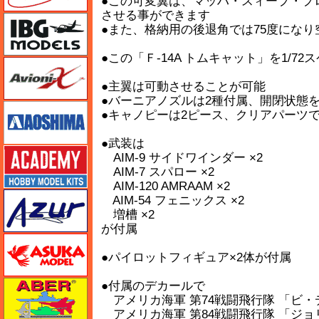
●この可変翼は、マッハ・スィープ・プ
させる事ができます
IBG
●また、格納用の後退角では75度にな
●この「Ｆ-14A トムキャット」を1/
Avioni-X（アヴィオニクス）
●主翼は可動させることが可能
●バーニアノズルは2種付属、開閉状態
アオシマ
●キャノピーは2ピース、クリアパーツ
●武装は
アカデミー
AIM-9 サイドワインダー ×2
AIM-7 スパロー ×2
AIM-120 AMRAAM ×2
アズール
AIM-54 フェニックス ×2
増槽 ×2
が付属
アスカモデル
●パイロットフィギュア×2体が付属
アベール
●付属のデカールで
アメリカ海軍 第74戦闘飛行隊 「ビ・
アメリカ海軍 第84戦闘飛行隊 「ジ