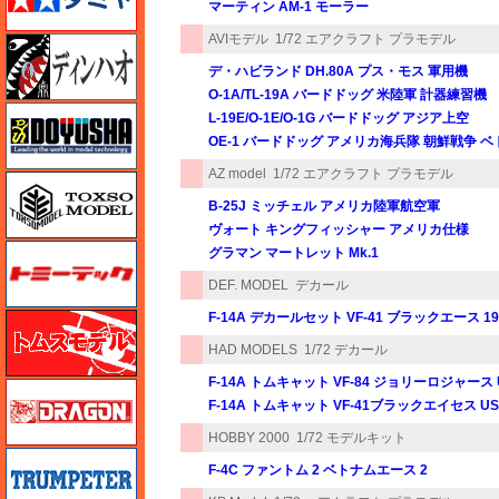
マーティン AM-1 モーラー
AVIモデル
1/72 エアクラフト プラモデル
ディン・ハオ
デ・ハビランド DH.80A プス・モス 軍用機
O-1A/TL-19A バードドッグ 米陸軍 計器練習機
童友社
L-19E/O-1E/O-1G バードドッグ アジア上空
OE-1 バードドッグ アメリカ海兵隊 朝鮮戦争 
AZ model
1/72 エアクラフト プラモデル
トキソモデル（toxso_model）
B-25J ミッチェル アメリカ陸軍航空軍
ヴォート キングフィッシャー アメリカ仕様
トミーテック
グラマン マートレット Mk.1
DEF. MODEL
デカール
F-14A デカールセット VF-41 ブラックエース 1
トムスモデル
HAD MODELS
1/72 デカール
F-14A トムキャット VF-84 ジョリーロジャース U
ドラゴン
F-14A トムキャット VF-41ブラックエイセス U
HOBBY 2000
1/72 モデルキット
トランペッター
F-4C ファントム 2 ベトナムエース 2