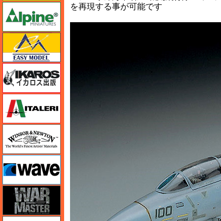
を再現する事が可能です
アルパイン
イージーモデル
イカロス出版
イタレリ
ウインザー＆ニュートン
ウェーブ
ウォーマスターズ
エアテックス