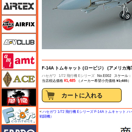
エアフィックス
AFVクラブ
amt
F-14A トムキャット (ロービジ） (アメリカ
エース
ハセガワ
1/72 飛行機 Eシリーズ
No.E002 スケール：1
¥1,485
当店税込価格
（メーカー希望小売価格
¥1,485
）
FTF
エフトイズ
<
ハセガワ 1/72 飛行機 Eシリーズ F-14A トムキャット 
戦闘機）
エブロ