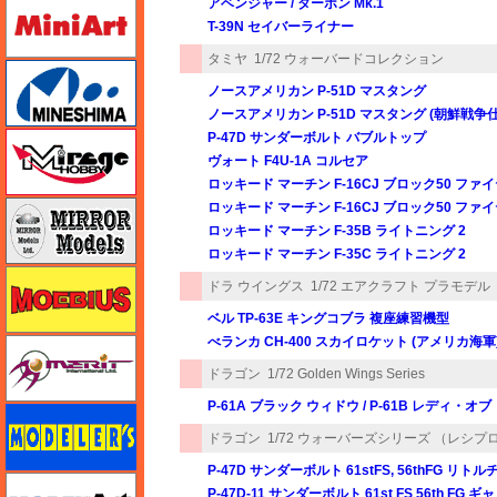
ミニアート
アベンジャー / ターポン Mk.1
T-39N セイバーライナー
タミヤ
1/72 ウォーバードコレクション
ミネシマ
ノースアメリカン P-51D マスタング
ノースアメリカン P-51D マスタング (朝鮮戦争
P-47D サンダーボルト バブルトップ
ミラージュホビー
ヴォート F4U-1A コルセア
ロッキード マーチン F-16CJ ブロック50 フ
ミラーモデルズ
ロッキード マーチン F-16CJ ブロック50 ファ
ロッキード マーチン F-35B ライトニング 2
ロッキード マーチン F-35C ライトニング 2
メビウス
ドラ ウイングス
1/72 エアクラフト プラモデル
ベル TP-63E キングコブラ 複座練習機型
べランカ CH-400 スカイロケット (アメリカ海軍
メリットインターナショナル
ドラゴン
1/72 Golden Wings Series
P-61A ブラック ウィドウ / P-61B レディ・オブ
モデラーズ
ドラゴン
1/72 ウォーバーズシリーズ （レシプ
P-47D サンダーボルト 61stFS, 56thFG リト
モデルアート
P-47D-11 サンダーボルト 61st FS 56th FG ギ