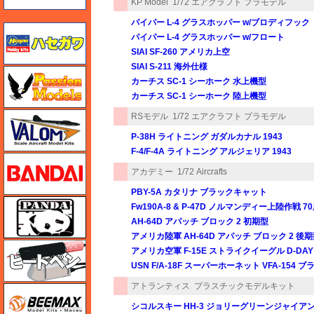
KP Model
1/72 エアクラフト プラモデル
パイパー L-4 グラスホッパー w/ブロディフック
ハセガワ
パイパー L-4 グラスホッパー w/フロート
SIAI SF-260 アメリカ上空
SIAI S-211 海外仕様
ハセガワ
カーチス SC-1 シーホーク 水上機型
カーチス SC-1 シーホーク 陸上機型
バロムモデル
RSモデル
1/72 エアクラフト プラモデル
P-38H ライトニング ガダルカナル 1943
F-4/F-4A ライトニング アルジェリア 1943
バンダイ
アカデミー
1/72 Aircrafts
PBY-5A カタリナ ブラックキャット
パンダホビー
Fw190A-8 & P-47D ノルマンディー上陸作戦 
AH-64D アパッチ ブロック 2 初期型
アメリカ陸軍 AH-64D アパッチ ブロック 2 後
ヒートペン（十和田技研・ブレインファクトリー）
アメリカ空軍 F-15E ストライクイーグル D-DA
USN F/A-18F スーパーホーネット VFA-154
アトランティス
プラスチックモデルキット
BEEMAX
シコルスキー HH-3 ジョリーグリーンジャイア