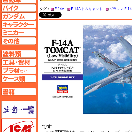
バイクページへ
タグ：
F-14A
F-14A トムキャット
グラマン F-1
ガンダムページへ
キャラクターページへ
ミニカーページへ
その他ページへ
塗料ページへ
工具ページへ
プラ材ページへ
ケースページへ
書籍ページへ
メーカー一覧のページはこちら
ICM
です