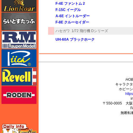
F-4E ファントム 2
F-15C イーグル
らいとすたっふ
A-6E イントルーダー
F-8E クルーセイダー
ハセガワ
1/72 飛行機 Dシリーズ
ラウペンモデル
UH-60A ブラックホーク
リッチモデル
M's PLUS
レベル
HOB
キャラクタ
ローデン
ホビーシ
http
i
〒550-0005 
F
無断転
エムズレーダー