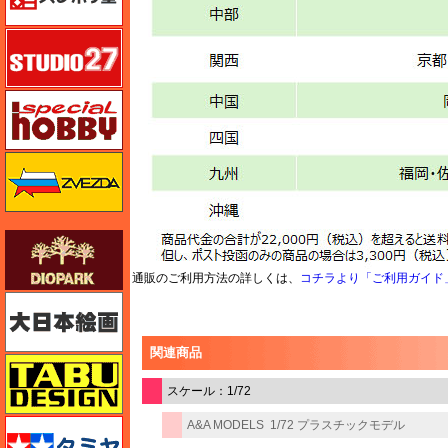
スタジオ27・タブデザイン
スペシャルホビー
ズベズダ（Zvezda）
ダイオパーク（diopark）
通販のご利用方法の詳しくは、
コチラより「ご利用ガイド
大日本絵画
関連商品
タブデザイン・スタジオ27
スケール：1/72
タミヤ
A&A MODELS
1/72 プラスチックモデル