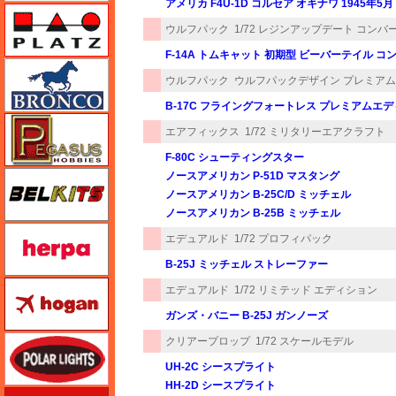
アメリカ F4U-1D コルセア オキナワ 1945年5月
プラッツ
ウルフパック
1/72 レジンアップデート コンバー
F-14A トムキャット 初期型 ビーバーテイル コ
ブロンコモデル（Bronco Models）
ウルフパック
ウルフパックデザイン プレミア
B-17C フライングフォートレス プレミアムエ
ペガサスホビー
エアフィックス
1/72 ミリタリーエアクラフト
F-80C シューティングスター
BELKITS
ノースアメリカン P-51D マスタング
ノースアメリカン B-25C/D ミッチェル
ノースアメリカン B-25B ミッチェル
ヘルパ（herpa）
エデュアルド
1/72 プロフィパック
B-25J ミッチェル ストレーファー
ホーガンウイングス
エデュアルド
1/72 リミテッド エディション
ガンズ・バニー B-25J ガンノーズ
ポーラライツ
クリアープロップ
1/72 スケールモデル
UH-2C シースプライト
HH-2D シースプライト
ホビージャパン