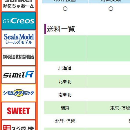
GSIクレオス
シールズモデル
静岡模型協同組合
シミラー（similR）
シモムラアレック
スイート（SWEET）
スジボリ堂