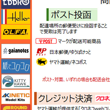
エレール
オルファ
ガイアノーツ
紙でコロコロ
キティホーク
キネテック
ガリレオ出版 グランドパワー