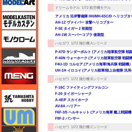
ドリームモデル
1/72 航空機モデル
モデルカステン
アメリカ 沿岸警備隊 HH/MH-65C/D ヘリコプタ
AH-1Z ヴァイパー 攻撃ヘリコプター
F-5E タイガー 2 初期型
モノクローム
AH-1W スーパーコブラ 後期型
ハセガワ
1/72 飛行機 Aシリーズ
モノポスト
P-47D サンダーボルト (アメリカ陸軍航空隊 戦
P-40N ウォーホーク (アメリカ陸軍航空隊 戦闘
F4U-1D コルセア (アメリカ海軍/海兵隊 戦闘機
モンモデル（MENG MODEL）
UH-1H イロコイ (アメリカ陸軍/陸上自衛隊 
ハセガワ
1/72 飛行機 Bシリーズ
F-16C ファイティングファルコン
ユニモデル
F-20 タイガーシャーク
A-4E/F スカイホーク
AV-8A ハリアー
ユニモデル
F6F-3/5 ヘルキャット (アメリカ海軍 艦上戦闘
F9F-2 パンサー
ハセガワ
1/72 飛行機 Cシリーズ
ライオンロア（LionRoar）