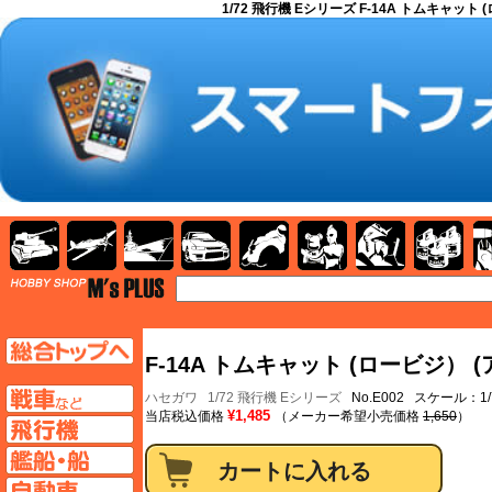
1/72 飛行機 Eシリーズ F-14A トムキャット
AFV
飛行機
艦船
自動車
バイク
キャラクター
ガンダム
塗料
TOP
TOPページへ
F-14A トムキャット (ロービジ）
AFV
ハセガワ
1/72 飛行機 Eシリーズ
No.E002 スケール：1/
¥1,485
当店税込価格
（メーカー希望小売価格
1,650
）
飛行機ページへ
艦船ページへ
自動車ページへ