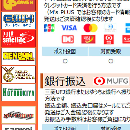
グレートウォールホビー
月世 サテライトツールス
ゲンブンマガジン
ゴールドメダルモデルズ
コトブキヤ
サイバーホビー
さんけい みにちゅあーと